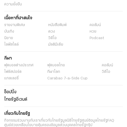
ความยั่งยืน
เนื้อหาที่น่าสนใจ
รายงานพิเศษ
หนังสือพิมพ์
คอลัมน์
บันเทิง
ดวง
หวย
นิยาย
วิดีโอ
Podcast
ไลฟ์สไตล์
มัลติมีเดีย
กีฬา
ฟุตบอลต่่างประเทศ
ฟุตบอลไทย
คอลัมน์
ไฟต์สปอร์ต
กีฬาโลก
วิดีโอ
แกลเลอรี่
Carabao 7-a-Side Cup
ช็อปปิ้ง
ไทยรัฐอีเวนต์
เกี่ยวกับไทยรัฐ
กิจกรรม
ร่วมงานกับเรา
เกี่ยวกับไทยรัฐ
มูลนิธิไทยรัฐ
ศูนย์ข้อมูลไทยรัฐ
FAQ
ศูนย์ช่วยเหลือ
นโยบายคุ้มครองข้อมูลส่วนบุคคลไทยรัฐกรุ๊ป