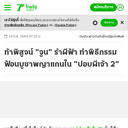
สมัครบริการ
เราใช้คุ้กกี้
เพื่อให้ทุกคนได้ประสบ
การณ์การใช้งานที่ดียิ่งขึ้น
+
ก
ก
-ก
รับทราบ
อ่านเพิ่มเติมคลิก
(Privacy Policy)
และ
(Cookie Policy)
13 ก.ค. 2563 07:15 น.
บันเทิง
ข่าวบันเทิง
ไทยรัฐฉบับพิมพ์
ท้าพิสูจน์ "จูน" รำผีฟ้า ทำพิธีกรรม
ฟ้อนบูชาพญาแถนใน "ปอบผีเจ้า 2"
...