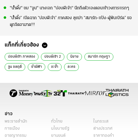
"น้ำผึ้ง" ชม "จูน" นางเอก "ปอบผีเจ้า" นึกถึงตัวเองตอนเข้าวงการแรกๆ
“น้ำผึ้ง” เปิดฉาก “ปอบผีเจ้า” ภาคสอง ลุยฆ่า “สมาร์ท-แป้ง-ผู้พันเบิร์ด” ขอ
ผูกจิตอาฆาต!!!
แท็กที่เกี่ยวข้อง
ปอบผีเจ้า ภาคสอง
ปอบผีเจ้า 2
นิยาย
สมาร์ท กฤษฎา
จูน ชลฤดี
รำผีฟ้า
ขะจ้ำ
ละคร
ข่าว
พระราชสำนัก
ทั่วไทย
ในกระแส
การเมือง
นโยบายรัฐ
ต่างประเทศ
อาชญากรรม
ยานยนต์
ราคาทองคำ