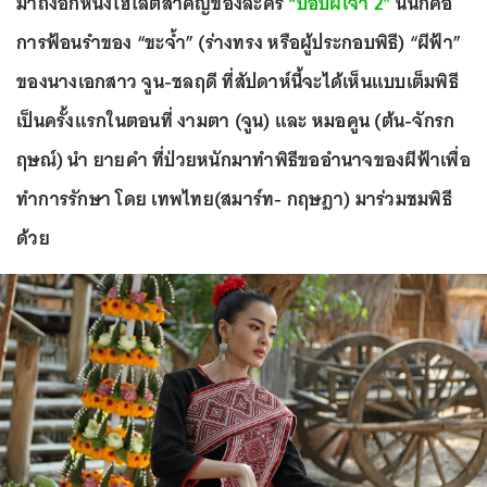
มาถึงอีกหนึ่งไฮไลต์สำคัญของละคร
“ปอบผีเจ้า 2”
นั่นก็คือ
การฟ้อนรำของ “ขะจ้ำ” (ร่างทรง หรือผู้ประกอบพิธี) “ผีฟ้า”
ของนางเอกสาว จูน-ชลฤดี ที่สัปดาห์นี้จะได้เห็นแบบเต็มพิธี
เป็นครั้งแรกในตอนที่ งามตา (จูน) และ หมอคูน (ต้น-จักรก
ฤษณ์) นำ ยายคำ ที่ป่วยหนักมาทำพิธีขออำนาจของผีฟ้าเพื่อ
ทำการรักษา โดย เทพไทย(สมาร์ท- กฤษฎา) มาร่วมชมพิธี
ด้วย