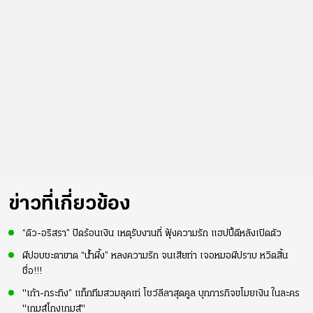
...
ข่าวที่เกี่ยวข้อง
“ดิว-อริสรา” ปัดร้อนเงิน เหตุรับงานถี่ ฟุ้งความรัก แฮปปี้ดีหลังเปิดตัว
ผีปอบชะตาขาด “น้ำผึ้ง” หลงความรัก จนเสียท่า เจอหมอผีปราบ หวิดสิ้น
ชื่อ!!!
"เก้า-กระทิง” แท็กทีมสวมลุคเท่ โชว์ลีลาสุดคูล บุกภารกิจขโมยเงิน ในละคร
"เกมส์โกงเกมส์"