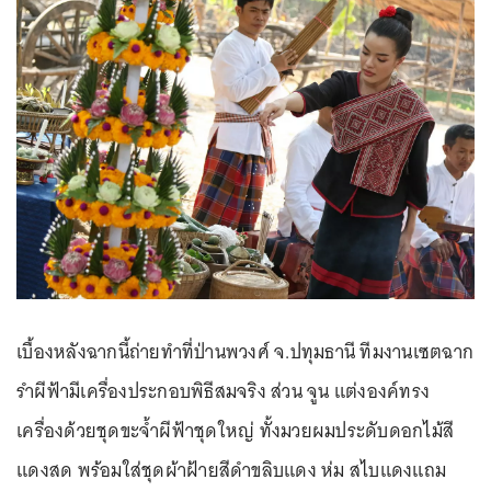
เบื้องหลังฉากนี้ถ่ายทำที่ป่านพวงศ์ จ.ปทุมธานี ทีมงานเซตฉาก
รำผีฟ้ามีเครื่องประกอบพิธีสมจริง ส่วน จูน แต่งองค์ทรง
เครื่องด้วยชุดขะจ้ำผีฟ้าชุดใหญ่ ทั้งมวยผมประดับดอกไม้สี
แดงสด พร้อมใส่ชุดผ้าฝ้ายสีดำขลิบแดง ห่ม สไบแดงแถม