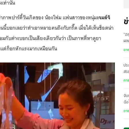
เท่านั้น
้นำภาพปาร์ตี้วันเกิดของ น้องโฟม แฟนสาวของหนุ่ม
เจมส์จิ
ข
นี้บอกเลยว่าทำเอาหลายคนถึงกับกรี๊ด เมื่อได้เห็นช็อตน่า
“ฮล
 พร้อมกับต่างบอกเป็นเสียงเดียวกันว่า เป็นภาพที่หาดูยา
ผล
 แต่ก็อกหักแรงมากเหมือนกัน
ส่ง
อา
ประ
สร
เป
การ
จับ
ฉ้อ
คว
อา