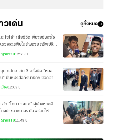
่าวเด่น
ดูทั้งหมด
ุน โซโล่” เสียชีวิต พี่ชายยังคาใจ
ตรวจสารพิษในร่างกาย ทรัพย์สิน
กลับ มีแค่พาสปอร์ต
ชญากรรม
12:25 น.
ชุม กสทช. ล่ม 3 ครั้งติด “หมอ
ณ” ยื่นหนังสือถึงนายกฯ ขอความ
็นธรรม
เมือง
12:09 น.
แล้ว “โทน บางแค” ผู้ต้องหาคดี
โกงประชาชน ตร.ยันพร้อมให้
ามเป็นธรรม
ชญากรรม
11:49 น.