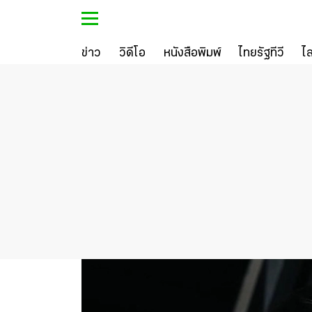
ข่าว
วิดีโอ
หนังสือพิมพ์
ไทยรัฐทีวี
ไ