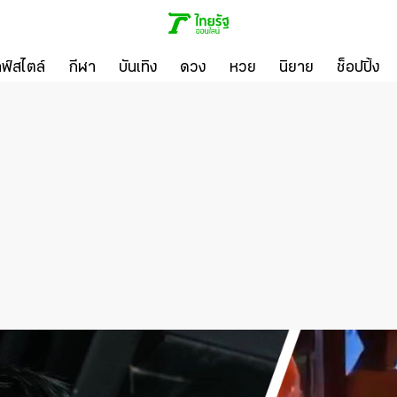
ลฟ์สไตล์
กีฬา
บันเทิง
ดวง
หวย
นิยาย
ช็อปปิ้ง