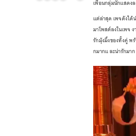
เพื่อนกลุ่มนักแสดงลง
แต่ล่าสุด เพจดังได
มาโพสต์ลงในเพจ งาน
รักมุ้งมิ้งของทั้งคู่
กมากแ ละน่ารักมาก