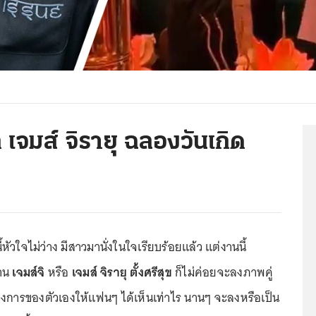
จมส์ จิรายุ ฉลองวันเกิด
้หัวใจไม่ว่าง มีสาวมานั่งในใจเรียบร้อยแล้ว แต่งานนี้
วาน
เจมส์จิ
หรือ
เจมส์ จิรายุ
ตั้งศรีสุข
ก็ไม่ค่อยจะลงภาพคู่
การของตัวเองให้แฟนๆ ได้เห็นเท่าไร นานๆ จะลงหรือเป็น