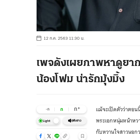
12 ก.ค. 2563 11:30 น.
เพจดังเผยภาพหาดูยาก เ
น้องโฟม น่ารักมุ้งมิ้ง
แม้จะเปิดตัวว่าตอนนี
+
ก
ก
-ก
พระเอกหนุ่มหน้าห
ฟังข่าว
Light
กับหวานใจสาวนอกวง