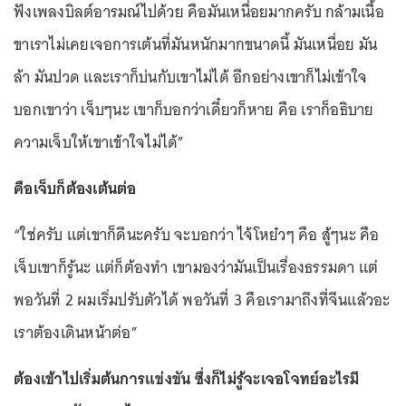
ฟังเพลงบิลต์อารมณ์ไปด้วย คือมันเหนื่อยมากครับ กล้ามเนื้อ
ขาเราไม่เคยเจอการเต้นที่มันหนักมากขนาดนี้ มันเหนื่อย มัน
ล้า มันปวด และเราก็บ่นกับเขาไม่ได้ อีกอย่างเขาก็ไม่เข้าใจ
บอกเขาว่า เจ็บๆนะ เขาก็บอกว่าเดี๋ยวก็หาย คือ เราก็อธิบาย
ความเจ็บให้เขาเข้าใจไม่ได้”
คือเจ็บก็ต้องเต้นต่อ
“ใช่ครับ แต่เขาก็ดีนะครับ จะบอกว่า ไจ้โหย๋วๆ คือ สู้ๆนะ คือ
เจ็บเขาก็รู้นะ แต่ก็ต้องทำ เขามองว่ามันเป็นเรื่องธรรมดา แต่
พอวันที่ 2 ผมเริ่มปรับตัวได้ พอวันที่ 3 คือเรามาถึงที่จีนแล้วอะ
เราต้องเดินหน้าต่อ”
ต้องเข้าไปเริ่มต้นการแข่งขัน ซึ่งก็ไม่รู้จะเจอโจทย์อะไรมี