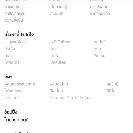
แอนดี้ เขมพิมุก รีบไปท่าน้ำทันทีหลังรู้ข่าว เต้ ดราก้อนไฟว์ รอการชันสูตร-
รับร่าง
แท็กที่เกี่ยวข้อง
คนดังนั่งคุย
สมิธ ภาสวิชญ์
เฟ้นหาไอดอลจีน
ภาสวิชญ์ บูรณะนัติ
WE ARE YOUNG 2020
ออดิชัน
ทีมข่าวบันเทิง
ดารา
ข่าว
พระราชสำนัก
ทั่วไทย
ในกระแส
การเมือง
นโยบายรัฐ
ต่างประเทศ
อาชญากรรม
ยานยนต์
ราคาทองคำ
ความยั่งยืน