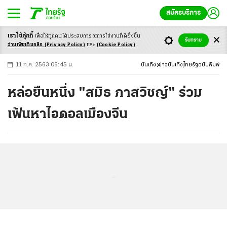
สมัครบริการ
เราใช้คุ้กกี้
เพื่อให้ทุกคนได้ประสบ
การณ์การใช้งานที่ดียิ่งขึ้น
+
ก
ก
-ก
รับทราบ
อ่านเพิ่มเติมคลิก
(Privacy Policy)
และ
(Cookie Policy)
11 ก.ค. 2563 06:45 น.
บันเทิง
ข่าวบันเทิง
ไทยรัฐฉบับพิมพ์
หล่อยืนหนึ่ง "สมิธ ภาสวิชญ์" ร่วม
เฟ้นหาไอดอลเมืองจีน
...