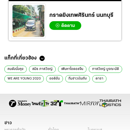
กราดยิงเทพศิรินทร์ นนทบุรี
ติดตาม
ข่าวที่เกี่ยวข้อง
ดวงใจเทวพรหม "ลออจันทร์" ได้คิวลงจอเรื่องแรก "กลัฟ-จีน่า" จับคู่เคมี
ทัชใจ
ญาญ่า เล่าทริปควง ณเดชน์ ฮันนีมูนสกอตแลนด์ สามีไฟเขียวถ่ายรูปใส่ชุด
เซ็กซี่
แม่เกตุ น้ำตาไหลเลิก ลุงวิทย์ ลั่นวันหนึ่งต้องอยู่ให้ได้ ขอให้กำลังใจทั้งสอง
ฝ่าย (คลิป)
กานต์ วิภากร ฟาดถึงใคร? อย่าทำให้ครอบครัวตนเสียหาย สันดาxเดิมจบได้
ซะที