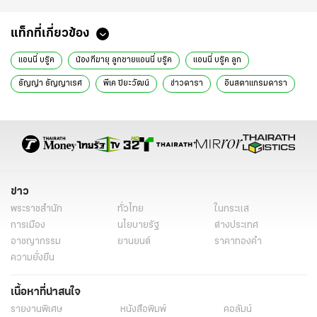
แท็กที่เกี่ยวข้อง
แอนนี่ บรู๊ค
น้องฑีฆายุ ลูกชายแอนนี่ บรู๊ค
แอนนี่ บรู๊ค ลูก
ธัญญ่า ธัญญาเรศ
พีเค ปิยะวัฒน์
ข่าวดารา
อินสตาแกรมดารา
ข่าว
พระราชสำนัก
ทั่วไทย
ในกระแส
การเมือง
นโยบายรัฐ
ต่างประเทศ
อาชญากรรม
ยานยนต์
ราคาทองคำ
ความยั่งยืน
เนื้อหาที่น่าสนใจ
รายงานพิเศษ
หนังสือพิมพ์
คอลัมน์