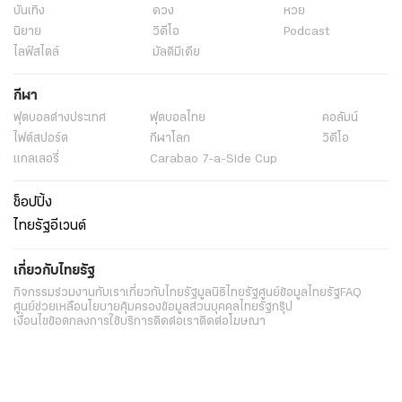
บันเทิง
ดวง
หวย
นิยาย
วิดีโอ
Podcast
ไลฟ์สไตล์
มัลติมีเดีย
กีฬา
ฟุตบอลต่่างประเทศ
ฟุตบอลไทย
คอลัมน์
ไฟต์สปอร์ต
กีฬาโลก
วิดีโอ
แกลเลอรี่
Carabao 7-a-Side Cup
ช็อปปิ้ง
ไทยรัฐอีเวนต์
เกี่ยวกับไทยรัฐ
กิจกรรม
ร่วมงานกับเรา
เกี่ยวกับไทยรัฐ
มูลนิธิไทยรัฐ
ศูนย์ข้อมูลไทยรัฐ
FAQ
ศูนย์ช่วยเหลือ
นโยบายคุ้มครองข้อมูลส่วนบุคคลไทยรัฐกรุ๊ป
เงื่อนไขข้อตกลงการใช้บริการ
ติดต่อเรา
ติดต่อโฆษณา
ติดตามเราได้ที่