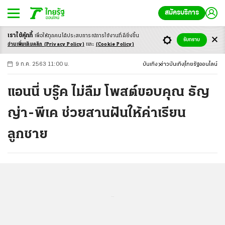
สมัครบริการ
เราใช้คุ้กกี้
เพื่อให้ทุกคนได้ประสบ
การณ์การใช้งานที่ดียิ่งขึ้น
+
ก
ก
-ก
รับทราบ
อ่านเพิ่มเติมคลิก
(Privacy Policy)
และ
(Cookie Policy)
9 ก.ค. 2563 11:00 น.
บันเทิง
ข่าวบันเทิง
ไทยรัฐออนไลน์
แอนนี่ บรู๊ค ไม่ลืม โพสต์ขอบคุณ ธัญ
ญ่า-พีเค ช่วยสานฝันให้ค่าเรียน
ลูกชาย
...