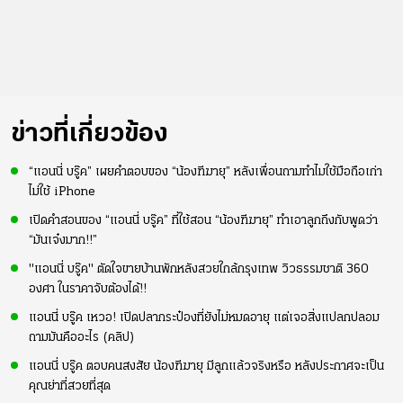
ข่าวที่เกี่ยวข้อง
“แอนนี่ บรู๊ค” เผยคำตอบของ “น้องฑีฆายุ” หลังเพื่อนถามทำไมใช้มือถือเก่า
ไม่ใช้ iPhone
เปิดคำสอนของ “แอนนี่ บรู๊ค” ที่ใช้สอน “น้องฑีฆายุ” ทำเอาลูกถึงกับพูดว่า
“มันเจ๋งมาก!!”
"แอนนี่ บรู๊ค" ตัดใจขายบ้านพักหลังสวยใกล้กรุงเทพ วิวธรรมชาติ 360
องศา ในราคาจับต้องได้!!
แอนนี่ บรู๊ค เหวอ! เปิดปลากระป๋องที่ยังไม่หมดอายุ แต่เจอสิ่งแปลกปลอม
ถามมันคืออะไร (คลิป)
แอนนี่ บรู๊ค ตอบคนสงสัย น้องฑีฆายุ มีลูกแล้วจริงหรือ หลังประกาศจะเป็น
คุณย่าที่สวยที่สุด