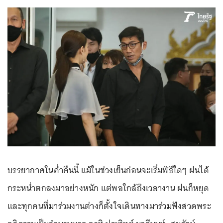
บรรยากาศในค่ำคืนนี้ แม้ในช่วงเย็นก่อนจะเริ่มพิธีใดๆ ฝนได้
กระหน่ำตกลงมาอย่างหนัก แต่พอใกล้ถึงเวลางาน ฝนก็หยุด
และทุกคนที่มาร่วมงานต่างก็ตั้งใจเดินทางมาร่วมฟังสวดพระ