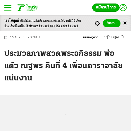
สมัครบริการ
เราใช้คุ้กกี้
เพื่อให้ทุกคนได้ประสบ
การณ์การใช้งานที่ดียิ่งขึ้น
+
ก
ก
-ก
รับทราบ
อ่านเพิ่มเติมคลิก
(Privacy Policy)
และ
(Cookie Policy)
7 ก.ค. 2563 20:08 น.
บันเทิง
ข่าวบันเทิง
ไทยรัฐออนไลน์
ประมวลภาพสวดพระอภิธรรม พ่อ
แต้ว ณฐพร คืนที่ 4 เพื่อนดาราอาลัย
แน่นงาน
...