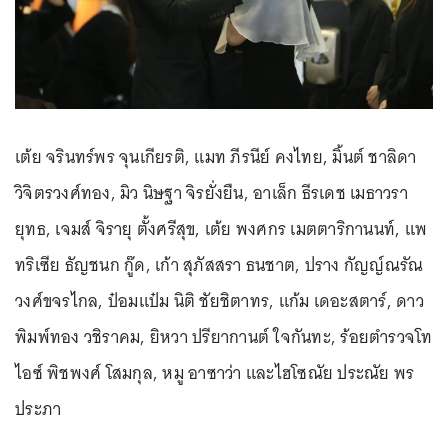
เต้ย จรินทร์พร จุนเกียรติ, แมท ภีรนีย์ คงไทย, มิ้นต์ ชาลิดา
วิจิตรวงศ์ทอง, มิว นิษฐา จิรยั่งยืน, อาเล็ก ธีรเดช เมธาวรา
ยุทธ, เจมส์ จิรายุ ตั้งศรีสุข, เต้ย พงศกร เมตตาริกานนท์, แพ
ทริเซีย ธัญชนก กู๊ด, เก้า สุภัสสรา ธนชาต, ปราง กัญญ์ณรัณ
วงศ์ขจรไกล, ป๋อมแป๋ม นิติ ชัยชิตาทร, แก้ม เดอะสตาร์, ดาว
พิมพ์ทอง วชิราคม, ยิหวา ปรียากานต์ ใจกันทะ, ร้อยตำรวจโท
ไอซ์ พิชพงศ์ โสมกุล, หมู อาซาว่า และไฮโซณัย ประณัย พร
ประภา