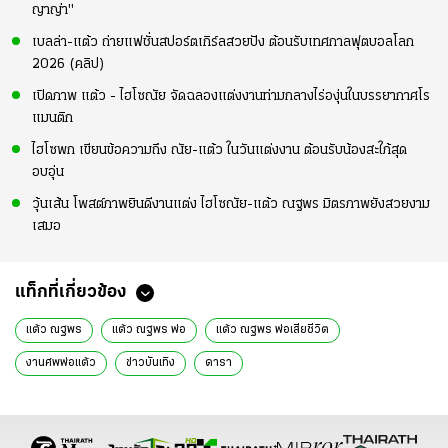
ญาญ่า"
เบลล่า-แต้ว ถ่ายแฟชั่นสปอร์ตเกิร์ลสวยปัง ต้อนรับเทศกาลฟุตบอลโลก
2026 (คลิป)
เปิดภาพ แต้ว - ไฮโซณัย จัดฉลองแต่งงานท่ามกลางไร่องุ่นในบรรยากาศโร
แมนติก
ไฮโซพก เขียนข้อความถึง ณัย-แต้ว ในวันแต่งงาน ต้อนรับน้องสะใภ้สุด
อบอุ่น
วุ้นเส้น โพสต์ภาพยินดีงานแต่ง ไฮโซณัย-แต้ว ณฐพร มิตรภาพยังสวยงาม
เสมอ
แท็กที่เกี่ยวข้อง
แต้ว ณฐพร
แต้ว ณฐพร พ่อ
แต้ว ณฐพร พ่อเสียชีวิต
งานศพพ่อแต้ว
ข่าวบันเทิง
ดารา