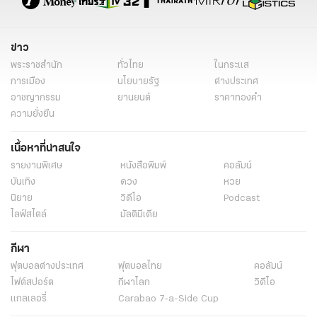
ข่าว
พระราชสำนัก
ทั่วไทย
ในกระแส
การเมือง
นโยบายรัฐ
ต่างประเทศ
อาชญากรรม
ยานยนต์
ราคาทองคำ
ความยั่งยืน
เนื้อหาที่น่าสนใจ
รายงานพิเศษ
หนังสือพิมพ์
คอลัมน์
บันเทิง
ดวง
หวย
นิยาย
วิดีโอ
Podcast
ไลฟ์สไตล์
มัลติมีเดีย
กีฬา
ฟุตบอลต่่างประเทศ
ฟุตบอลไทย
คอลัมน์
ไฟต์สปอร์ต
กีฬาโลก
วิดีโอ
แกลเลอรี่
Carabao 7-a-Side Cup