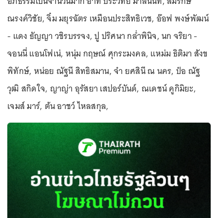
อภิธรรมเป็นจำนวนมาก อาทิ ประวิทย์ มาลีนนท์, สมรักษ์
ณรงค์วิชัย, จิ๋ม มยุรฉัตร เหมือนประสิทธิเวช, อ๊อฟ พงษ์พัฒน์
- แดง ธัญญา วชิรบรรจง, ปู ปริศนา กล่ำพินิจ, นก จริยา -
จอนนี่ แอนโฟเน่, หนุ่ม กฤษณ์ ศุกระมงคล, แหม่ม ธิติมา สังข
พิทักษ์, หน่อย ณัฐนี สิทธิสมาน, จ๋า ยศสินี ณ นคร, ป๋อ ณัฐ
วุฒิ สกิดใจ, ญาญ่า อุรัสยา เสปอร์บันด์, ณเดชน์ คูกิมิยะ,
เจมส์ มาร์, ต้น อาชว์ ไหลสกุล,