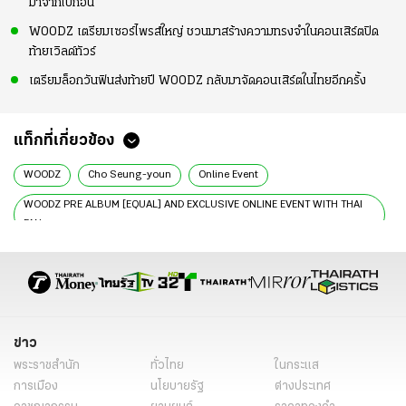
มาจากไปก่อน
WOODZ เตรียมเซอร์ไพรส์ใหญ่ ชวนมาสร้างความทรงจำในคอนเสิร์ตปิด
ท้ายเวิลด์ทัวร์
เตรียมล็อกวันฟินส่งท้ายปี WOODZ กลับมาจัดคอนเสิร์ตในไทยอีกครั้ง
แท็กที่เกี่ยวข้อง
WOODZ
Cho Seung-youn
Online Event
WOODZ PRE ALBUM [EQUAL] AND EXCLUSIVE ONLINE EVENT WITH THAI
FAN
จองออนไลน์แพ็กเกจ
กิจกรรมสุดเอกซ์คลูซีฟ
ZOOM
นักร้อง
ข่าว
พระราชสำนัก
ทั่วไทย
ในกระแส
การเมือง
นโยบายรัฐ
ต่างประเทศ