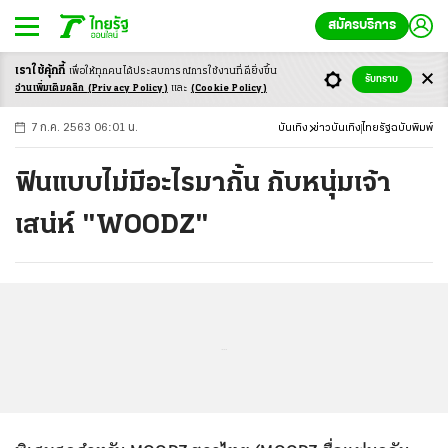
สมัครบริการ
เราใช้คุ้กกี้
เพื่อให้ทุกคนได้ประสบ
การณ์การใช้งานที่ดียิ่งขึ้น
+
ก
ก
-ก
รับทราบ
อ่านเพิ่มเติมคลิก
(Privacy Policy)
และ
(Cookie Policy)
7 ก.ค. 2563 06:01 น.
บันเทิง
ข่าวบันเทิง
ไทยรัฐฉบับพิมพ์
ฟินแบบไม่มีอะไรมากั้น กับหนุ่มเจ้า
เสน่ห์ "WOODZ"
...