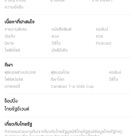
อาชญากรรม
ยานยนต์
ราคาทองคำ
ความยั่งยืน
เนื้อหาที่น่าสนใจ
รายงานพิเศษ
หนังสือพิมพ์
คอลัมน์
บันเทิง
ดวง
หวย
นิยาย
วิดีโอ
Podcast
ไลฟ์สไตล์
มัลติมีเดีย
กีฬา
ฟุตบอลต่่างประเทศ
ฟุตบอลไทย
คอลัมน์
ไฟต์สปอร์ต
กีฬาโลก
วิดีโอ
แกลเลอรี่
Carabao 7-a-Side Cup
ช็อปปิ้ง
ไทยรัฐอีเวนต์
เกี่ยวกับไทยรัฐ
กิจกรรม
ร่วมงานกับเรา
เกี่ยวกับไทยรัฐ
มูลนิธิไทยรัฐ
ศูนย์ข้อมูลไทยรัฐ
FAQ