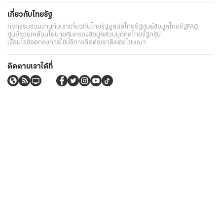
เกี่ยวกับไทยรัฐ
กิจกรรม
ร่วมงานกับเรา
เกี่ยวกับไทยรัฐ
มูลนิธิไทยรัฐ
ศูนย์ข้อมูลไทยรัฐ
FAQ
ศูนย์ช่วยเหลือ
นโยบายคุ้มครองข้อมูลส่วนบุคคลไทยรัฐกรุ๊ป
เงื่อนไขข้อตกลงการใช้บริการ
ติดต่อเรา
ติดต่อโฆษณา
ติดตามเราได้ที่
Application
My THAIRATH