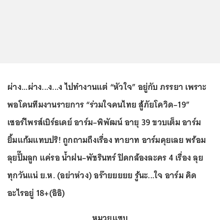
ผ่าง...ผ่าง...ง...ง ไปทำงานแต่ “หัวใจ” อยู่กับ ภรรยา เพราะ
พอโดนทีมงานรายการ “ร่วมใจคนไทย สู้ภัยโควิด–19”
เซอร์ไพรส์เบิร์ธเดย์ อาร์ม–พิพัฒน์ อายุ 39 ขวบเต็ม อาร์ม
ยิ้มแก้มแทบปริ! ถูกถามถึงเรื่อง ทายาท อาร์มคุยเลย พร้อม
ลุยปั๊มลูก แค่รอ น้ำฝน–พัชรินทร์ ปิดกล้องละคร 4 เรื่อง ลุย
ทุกวันแน่ ย.ห. (อย่าห่วง) อร๊ายยยยย รู้นะ...ใจ อาร์ม คิด
อะไรอยู่ 18+(อิอิ)
หมวยแซบ