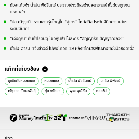
ท้องแล้วจ้า น้ำฝน พัชรินทร์ ประกาศข่าวดีส่งท้ายสงกรานต์ ตั้งท้องลูกคน
แรกแล้ว
"ป๋อ ณัฐวุฒิ" รวมดาวรุ่นใหญ่ใน "คู่เวร" โชว์สกิลประชันฝีมือการแสดง
ระดับชั้นเก๋า
"เด่นคุณ" คืนกำไรคนดู โชว์หุ่นล่ำ ในละคร "สัญญารัก สัญญาณลวง"
น้ำฝน-อาร์ม แจ้งข่าวดี ไม่พบโควิด-19 หลังเด็กเสิร์ฟในงานแต่งป่วยติดเชื้อ
แท็กที่เกี่ยวข้อง
ซุบซิบกับหมวยแซบ
หมวยแซบ
น้ำฝน พัชรินทร์
อาร์ม พิพัฒน์
ณัฐวรา รัตนะพันธุ์
จุ๋ย วรัทยา
พุฒ พุฒิชัย
กอสซิป
ข่าว