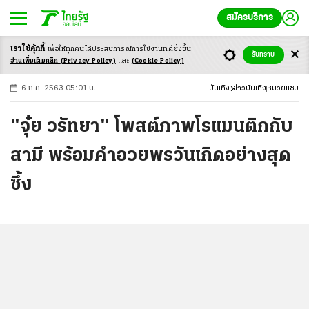
สมัครบริการ
เราใช้คุ้กกี้
เพื่อให้ทุกคนได้ประสบ
การณ์การใช้งานที่ดียิ่งขึ้น
+
ก
ก
-ก
รับทราบ
อ่านเพิ่มเติมคลิก
(Privacy Policy)
และ
(Cookie Policy)
6 ก.ค. 2563 05:01 น.
บันเทิง
ข่าวบันเทิง
หมวยแซบ
"จุ๋ย วรัทยา" โพสต์ภาพโรแมนติกกับ
สามี พร้อมคำอวยพรวันเกิดอย่างสุด
ซึ้ง
...