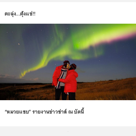
ตะลุ่ง...ตุ้งแช่!!
“หมวยแซบ” รายงานข่าวซ่าส์ ณ บัดนี้
...