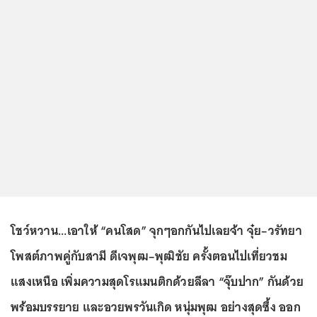
โชว์หวาน...เอาให้ “คนโสด” จุกๆอกกันไปเลยจ้า จุ๋ย–วรัทยา
โพสต์ภาพคู่กับสามี ดีเจพุฒ–พุฒิชัย ครั้งตอนไปเที่ยวชม
แสงเหนือ เพิ่มความสุดโรแมนติกด้วยลีลา “จุ๊บปาก” กันด้วย
พร้อมบรรยาย และอวยพรวันเกิด หนุ่มพุฒ อย่างสุดซึ้ง ออก