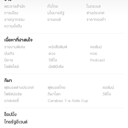
พระราชสำนัก
ทั่วไทย
ในกระแส
การเมือง
นโยบายรัฐ
ต่างประเทศ
อาชญากรรม
ยานยนต์
ราคาทองคำ
ความยั่งยืน
เนื้อหาที่น่าสนใจ
รายงานพิเศษ
หนังสือพิมพ์
คอลัมน์
บันเทิง
ดวง
หวย
นิยาย
วิดีโอ
Podcast
ไลฟ์สไตล์
มัลติมีเดีย
กีฬา
ฟุตบอลต่่างประเทศ
ฟุตบอลไทย
คอลัมน์
ไฟต์สปอร์ต
กีฬาโลก
วิดีโอ
แกลเลอรี่
Carabao 7-a-Side Cup
ช็อปปิ้ง
ไทยรัฐอีเวนต์