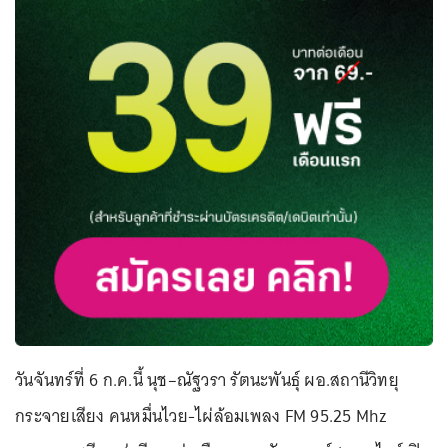
วันจันทร์ที่ 6 ก.ค.นี้ นุช–ณัฐวรา รัตนะพันธุ์ ผอ.สถานีวิทยุ
กระจายเสียง คนหมื่นไวย-ไผ่ล้อมเพลง FM 95.25 Mhz