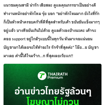
แนวชมคุณสามี น่ารัก เสียสละ ดูแลคุณภรรยาเป็นอย่างดี
ทำงานหนักอย่าหักโหม จุ๋ย บอก “อย่าหักโหมมาก ยังไงที่รัก
ก็เป็นหัวหน้าครอบครัวที่ดีที่สุดสำหรับเค้า ขยันขันแข็งมากๆ
อยู่แล้ว บางทีขยันเกินไปด้วย ดูแลตัวเองบ้างนะคะ เค้าจะ
คอย support อยู่ใกล้ๆแบบนี้ในทุกวัน หันมาเจอแน่นอน
บัญชามาได้เลยจะให้ทำอะไร รักจ้าที่สุดค่ะ” โอ๊ย...ย บัญชา
มาเลย คำนี้ได้ใจมว้าก...ก ที่สุดเลยเว้ยแก!!