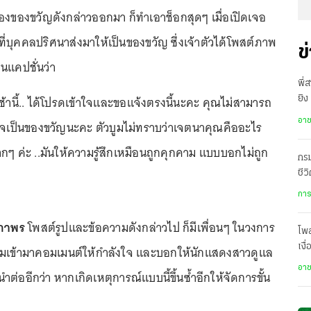
กล่องของขวัญดังกล่าวออกมา ก็ทำเอาช็อกสุดๆ เมื่อเปิดเจอ
 ที่บุคคลปริศนาส่งมาให้เป็นของขวัญ ซึ่งเจ้าตัวได้โพสต์ภาพ
ข
ยนแคปชั่นว่า
พี่
จเช้านี้.. ได้โปรดเข้าใจและขอแจ้งตรงนี้นะคะ คุณไม่สามารถ
ยิง
เสี
อา
เจเป็นของขวัญนะคะ ตัวบูมไม่ทราบว่าเจตนาคุณคืออะไร
กๆ ค่ะ ..มันให้ความรู้สึกเหมือนถูกคุกคาม แบบบอกไม่ถูก
กรม
ชีว
เป
การ
ุภาพร
โพสต์รูปและข้อความดังกล่าวไป ก็มีเพื่อนๆ ในวงการ
โพ
เงื
เข้ามาคอมเมนต์ให้กำลังใจ และบอกให้นักแสดงสาวดูแล
โปร
อา
ำต่ออีกว่า หากเกิดเหตุการณ์แบบนี้ขึ้นซ้ำอีกให้จัดการขั้น