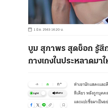
1 มิ.ย. 2563 16:20 น.
บูม สุภาพร สุดช็อก รู้
กางเกงในประหลาดมาให
ทำเอานักแสดงและด
+
ก
ก
-ก
ทีเดียว หลังถูกบุค
ฟังข่าว
Light
และแปะชื่อมาเป็นอย่