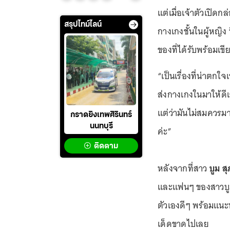
แต่เมื่อเจ้าตัวเปิด
สรุปไทม์ไลน์
กางเกงชั้นในผู้หญิง
ของที่ได้รับพร้อมเขี
“เป็นเรื่องที่น่าตกใ
ส่งกางเกงในมาให้ดี
แต่ว่ามันไม่สมควรมา
กราดยิงเทพศิรินทร์
นนทบุรี
ค่ะ”
ติดตาม
หลังจากที่สาว
บูม ส
และแฟนๆ ของสาวบูม
ตัวเองดีๆ พร้อมแนะน
เด็ดขาดไปเลย