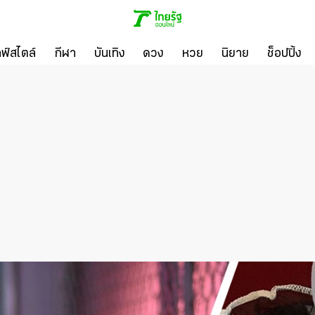
ลฟ์สไตล์
กีฬา
บันเทิง
ดวง
หวย
นิยาย
ช็อปปิ้ง