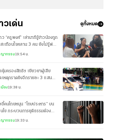
่าวเด่น
ดูทั้งหมด
สาว “ครูพงศ์” เล่านาทีรู้ข่าวน้องถูก
 สะเทือนใจหลาน 3 คน ยังไม่รู้พ่อ
ยชีวิต
ชญากรรม
19:54 น.
คุ้มครองสิทธิฯ เยียวยาผู้เสีย
ิตเหตุกราดยิงอีกรายละ 3 แสน
็นคนละส่วนกับสำนักนายกฯ
เมือง
19:38 น.
ลชี้คนไทยหนุน “โทษประหาร” บน
่อนไข กระบวนการยุติธรรมต้อง
่งใส
ชญากรรม
19:33 น.