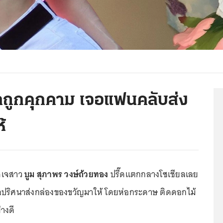
สึกถูกคุกคาม เจอแฟนคลับส่ง
้
ีเจสาว
บูม สุภาพร วงษ์ถ้วยทอง
ปรี๊ดแตกกลางโซเชียลเลย
คลปริศนาส่งกล่องของขวัญมาให้ โดยห่อกระดาษ ติดดอกไม้
างดี