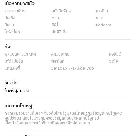
เนื้อหาที่น่าสนใจ
รายงานพิเศษ
หนังสือพิมพ์
คอลัมน์
บันเทิง
ดวง
หวย
นิยาย
วิดีโอ
Podcast
ไลฟ์สไตล์
มัลติมีเดีย
กีฬา
ฟุตบอลต่่างประเทศ
ฟุตบอลไทย
คอลัมน์
ไฟต์สปอร์ต
กีฬาโลก
วิดีโอ
แกลเลอรี่
Carabao 7-a-Side Cup
ช็อปปิ้ง
ไทยรัฐอีเวนต์
เกี่ยวกับไทยรัฐ
กิจกรรม
ร่วมงานกับเรา
เกี่ยวกับไทยรัฐ
มูลนิธิไทยรัฐ
ศูนย์ข้อมูลไทยรัฐ
FAQ
ศูนย์ช่วยเหลือ
นโยบายคุ้มครองข้อมูลส่วนบุคคลไทยรัฐกรุ๊ป
เงื่อนไขข้อตกลงการใช้บริการ
ติดต่อเรา
ติดต่อโฆษณา