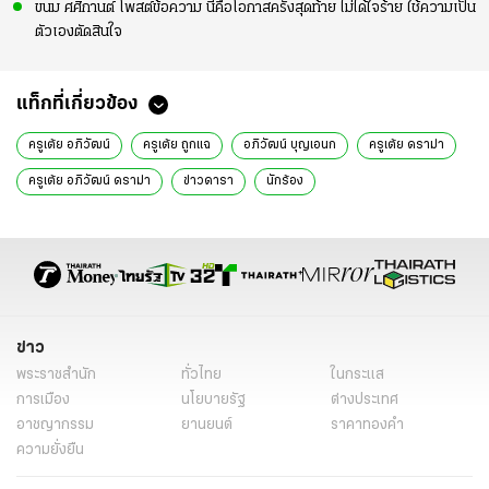
ขนม ศศิกานต์ โพสต์ข้อความ นี่คือโอกาสครั้งสุดท้าย ไม่ได้ใจร้าย ใช้ความเป็น
ตัวเองตัดสินใจ
แท็กที่เกี่ยวข้อง
ครูเต้ย อภิวัฒน์
ครูเต้ย ถูกแฉ
อภิวัฒน์ บุญเอนก
ครูเต้ย ดราม่า
ครูเต้ย อภิวัฒน์ ดราม่า
ข่าวดารา
นักร้อง
ข่าว
พระราชสำนัก
ทั่วไทย
ในกระแส
การเมือง
นโยบายรัฐ
ต่างประเทศ
อาชญากรรม
ยานยนต์
ราคาทองคำ
ความยั่งยืน