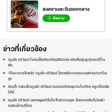
สงครามตะวันออกกลาง
ติดตาม
ข่าวที่เกี่ยวข้อง
ครูเต้ย อภิวัฒน์ ใจอ่อนให้อภัยเกรียนคีย์บอร์ด หลังเห็นอุ้มลูกน้อยมาที่โรง
พัก
'เป็นมาเธอร์Xึงหยัง' ครูเต้ย อภิวัฒน์ ไม่ทนหลังเจอคอมเมนต์ลามปามเรื่อง
ลูก
น้องน้ำ แฟนเด็กครูเต้ย อภิวัฒน์ ตอบปมคลิปหลุดว่อนโซเชียล หนูแก้ไขอดีต
ไม่ได้
ครูเต้ย อภิวัฒน์ เผยเหตุผลทำไมไม่เซ็นรับรองบุตร ลั่นหากเคลียร์ไม่ลงตัว
คงต้องไปจบที่ศาล