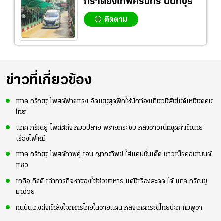
กราดยิงเทพศิรินทร์ นนทบุรี
ติดตาม
ข่าวที่เกี่ยวข้อง
แทค ภรัณยู โพสต์ฟาดแรง จัดเมนูสุดพีกให้นักท่องเที่ยวนิสัยไม่ดีเหยียดคน
ไทย
แทค ภรัณยู โพสต์ถึง หมอปลาย พรายกระซิบ หลังชาวเน็ตขุดคำทำนาย
เรื่องไฟไหม้
แทค ภรัณยู โพสต์ภาพคู่ เจน ญาณทิพย์ ใส่แคปชั่นเด็ด ชาวเน็ตคอมเมนต์
แซว
เกลือ กิตติ เล่าภารกิจหาของใช้ช่วยทหาร แต่มีเรื่องสะดุด ได้ แทค ภรัณยู
มาช่วย
คนบันเทิงส่งกำลังใจทหารไทยในชายแดน หลังเกิดกรณีไทยปะทะกัมพูชา