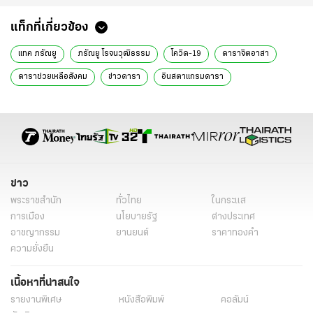
แท็กที่เกี่ยวข้อง
แทค ภรัณยู
ภรัณยู โรจนวุฒิธรรม
โควิด-19
ดาราจิตอาสา
ดาราช่วยเหลือสังคม
ข่าวดารา
อินสตาแกรมดารา
ข่าว
พระราชสำนัก
ทั่วไทย
ในกระแส
การเมือง
นโยบายรัฐ
ต่างประเทศ
อาชญากรรม
ยานยนต์
ราคาทองคำ
ความยั่งยืน
เนื้อหาที่น่าสนใจ
รายงานพิเศษ
หนังสือพิมพ์
คอลัมน์