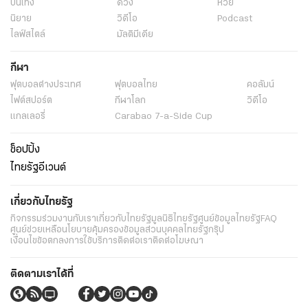
บันเทิง
ดวง
หวย
นิยาย
วิดีโอ
Podcast
ไลฟ์สไตล์
มัลติมีเดีย
กีฬา
ฟุตบอลต่่างประเทศ
ฟุตบอลไทย
คอลัมน์
ไฟต์สปอร์ต
กีฬาโลก
วิดีโอ
แกลเลอรี่
Carabao 7-a-Side Cup
ช็อปปิ้ง
ไทยรัฐอีเวนต์
เกี่ยวกับไทยรัฐ
กิจกรรม
ร่วมงานกับเรา
เกี่ยวกับไทยรัฐ
มูลนิธิไทยรัฐ
ศูนย์ข้อมูลไทยรัฐ
FAQ
ศูนย์ช่วยเหลือ
นโยบายคุ้มครองข้อมูลส่วนบุคคลไทยรัฐกรุ๊ป
เงื่อนไขข้อตกลงการใช้บริการ
ติดต่อเรา
ติดต่อโฆษณา
ติดตามเราได้ที่