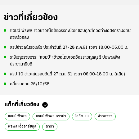
ข่าวที่เกี่ยวข้อง
แชมป์ พีรพล เจอชาวเน็ตซัดตรรกะป่วย ขอบคุณโควิดทำงดสงกรานต์คน
ตายน้อยลง
สรุปข่าวเด่นรอบดึก ประจำวันที่ 27-28 ก.ค.61 เวลา 18.00-06.00 น.
ระงับทุกรายการ! ‘แชมป์’ เข้าขอโทษเอกอัครราชทูตตุรกี ปมพาดพิง
ประธานาธิบดี
สรุป 10 ข่าวเด่นรอบวันที่ 27 ก.ค. 61 เวลา 06.00-18.00 น. (คลิป)
คลื่นรบกวน 26/10/58
แท็กที่เกี่ยวข้อง
แชมป์ พีรพล
แชมป์ พีรพล ดราม่า
โควิด-19
ข่าวดารา
พีรพล เอื้ออารียกุล
ดารา