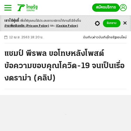
สมัครบริการ
เราใช้คุ้กกี้
เพื่อให้ทุกคนได้ประสบ
การณ์การใช้งานที่ดียิ่งขึ้น
+
ก
ก
-ก
รับทราบ
อ่านเพิ่มเติมคลิก
(Privacy Policy)
และ
(Cookie Policy)
12 เม.ย. 2563 18:20 น.
บันเทิง
ข่าวบันเทิง
ไทยรัฐออนไลน์
แชมป์ พีรพล ขอโทษหลังโพสต์
ข้อความขอบคุณโควิด-19 จนเป็นเรื่อ
งดราม่า (คลิป)
...