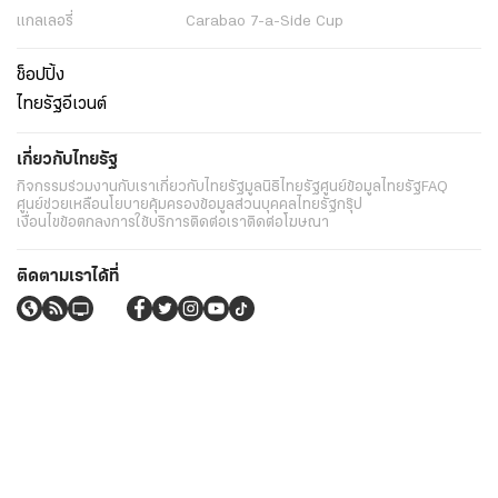
แกลเลอรี่
Carabao 7-a-Side Cup
ช็อปปิ้ง
ไทยรัฐอีเวนต์
เกี่ยวกับไทยรัฐ
กิจกรรม
ร่วมงานกับเรา
เกี่ยวกับไทยรัฐ
มูลนิธิไทยรัฐ
ศูนย์ข้อมูลไทยรัฐ
FAQ
ศูนย์ช่วยเหลือ
นโยบายคุ้มครองข้อมูลส่วนบุคคลไทยรัฐกรุ๊ป
เงื่อนไขข้อตกลงการใช้บริการ
ติดต่อเรา
ติดต่อโฆษณา
ติดตามเราได้ที่
Application
My THAIRATH