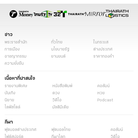
ข่าว
พระราชสำนัก
ทั่วไทย
ในกระแส
การเมือง
นโยบายรัฐ
ต่างประเทศ
อาชญากรรม
ยานยนต์
ราคาทองคำ
ความยั่งยืน
เนื้อหาที่น่าสนใจ
รายงานพิเศษ
หนังสือพิมพ์
คอลัมน์
บันเทิง
ดวง
หวย
นิยาย
วิดีโอ
Podcast
ไลฟ์สไตล์
มัลติมีเดีย
กีฬา
ฟุตบอลต่่างประเทศ
ฟุตบอลไทย
คอลัมน์
ไฟต์สปอร์ต
กีฬาโลก
วิดีโอ