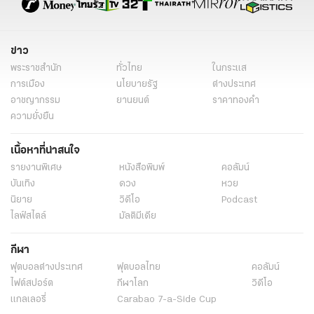
ข่าว
พระราชสำนัก
ทั่วไทย
ในกระแส
การเมือง
นโยบายรัฐ
ต่างประเทศ
อาชญากรรม
ยานยนต์
ราคาทองคำ
ความยั่งยืน
เนื้อหาที่น่าสนใจ
รายงานพิเศษ
หนังสือพิมพ์
คอลัมน์
บันเทิง
ดวง
หวย
นิยาย
วิดีโอ
Podcast
ไลฟ์สไตล์
มัลติมีเดีย
กีฬา
ฟุตบอลต่่างประเทศ
ฟุตบอลไทย
คอลัมน์
ไฟต์สปอร์ต
กีฬาโลก
วิดีโอ
แกลเลอรี่
Carabao 7-a-Side Cup