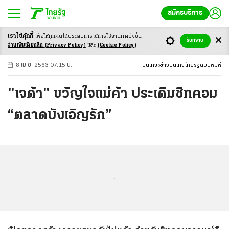
สมัครบริการ
เราใช้คุ้กกี้
เพื่อให้ทุกคนได้ประสบ
การณ์การใช้งานที่ดียิ่งขึ้น
+
ก
ก
-ก
รับทราบ
อ่านเพิ่มเติมคลิก
(Privacy Policy)
และ
(Cookie Policy)
8 เม.ย. 2563 07:15 น.
บันเทิง
ข่าวบันเทิง
ไทยรัฐฉบับพิมพ์
"เจด้า" ขวัญใจแม่ค้า ประเดิมซิทคอม
“ตลาดบังเอิญรัก”
...