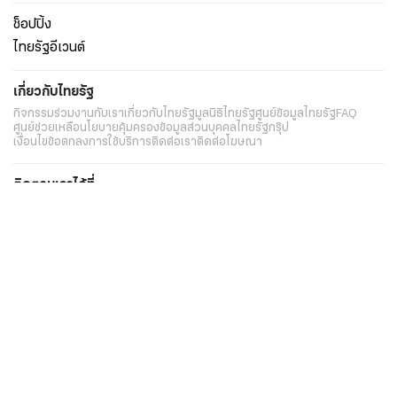
ช็อปปิ้ง
ไทยรัฐอีเวนต์
เกี่ยวกับไทยรัฐ
กิจกรรม
ร่วมงานกับเรา
เกี่ยวกับไทยรัฐ
มูลนิธิไทยรัฐ
ศูนย์ข้อมูลไทยรัฐ
FAQ
ศูนย์ช่วยเหลือ
นโยบายคุ้มครองข้อมูลส่วนบุคคลไทยรัฐกรุ๊ป
เงื่อนไขข้อตกลงการใช้บริการ
ติดต่อเรา
ติดต่อโฆษณา
ติดตามเราได้ที่
Application
My THAIRATH