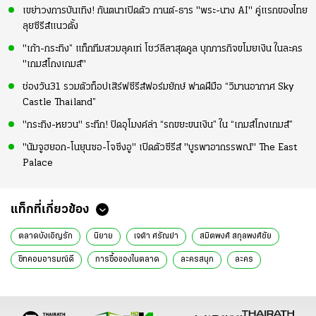
เขย่าวงการบันเทิง! กันตนาเปิดตัว กานต์-ธาร "พระ-นาง AI" คู่แรกของไทย
ลุยซีรีส์แนวตั้ง
"เก้า-กระทิง” แท็กทีมสวมลุคเท่ โชว์ลีลาสุดคูล บุกภารกิจขโมยเงิน ในละคร
"เกมส์โกงเกมส์"
ช่องวัน31 รวมตัวท็อปเสิร์ฟซีรีส์ฟอร์มยักษ์ ฟาดฝีมือ “วิมานอากาศ Sky
Castle Thailand”
"กระทิง-หยวน" ระทึก! ปิดอุโมงค์ล่า “รถขยะขนเงิน” ใน “เกมส์โกงเกมส์”
"นัมจูฮยอก-โนยุนซอ-โจซึงอู" เปิดตัวซีรีส์ "บูรพาอาถรรพณ์" The East
Palace
แท็กที่เกี่ยวข้อง
ตลาดบังเอิญรัก
นิยาย
เจด้า ศรัณย่า
สมิตพงศ์ สกุลพงศ์ชัย
ซิทคอมอารมณ์ดี
การซื้อของในตลาด
ละครสนุก
ละคร