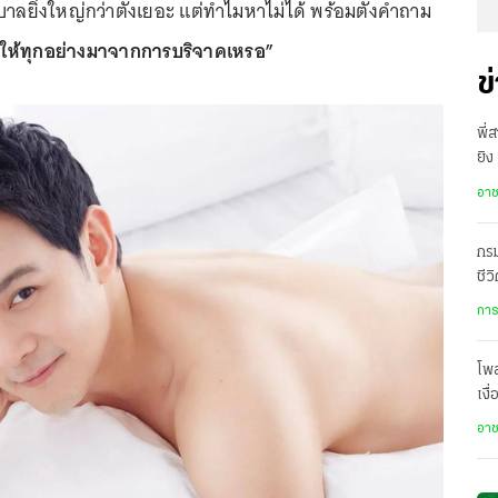
บาลยิ่งใหญ่กว่าตั้งเยอะ แต่ทำไมหาไม่ได้ พร้อมตั้งคำถาม
ให้ทุกอย่างมาจากการบริจาคเหรอ”
ข
พี่
ยิง
เสี
อา
กรม
ชีว
เป
การ
โพ
เงื
โปร
อา