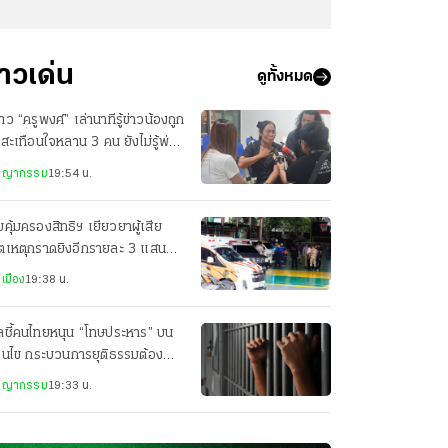
่าวเด่น
ดูทั้งหมด
สาว “ครูพงศ์” เล่านาทีรู้ข่าวน้องถูก
 สะเทือนใจหลาน 3 คน ยังไม่รู้พ่อ
ยชีวิต
ชญากรรม
19:54 น.
คุ้มครองสิทธิฯ เยียวยาผู้เสีย
ิตเหตุกราดยิงอีกรายละ 3 แสน
็นคนละส่วนกับสำนักนายกฯ
เมือง
19:38 น.
ลชี้คนไทยหนุน “โทษประหาร” บน
่อนไข กระบวนการยุติธรรมต้อง
่งใส
ชญากรรม
19:33 น.