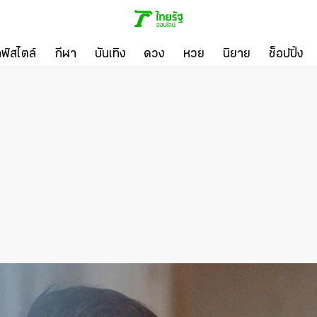
ลฟ์สไตล์
กีฬา
บันเทิง
ดวง
หวย
นิยาย
ช็อปปิ้ง