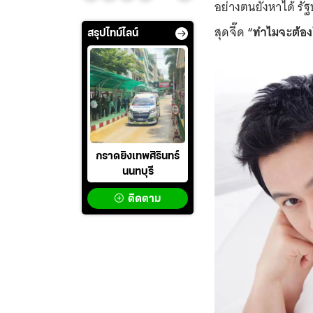
อย่างตนยังหาได้ รัฐ
สุดจี๊ด
“ทำไมจะต้อง
สรุปไทม์ไลน์
กราดยิงเทพศิรินทร์
นนทบุรี
ติดตาม