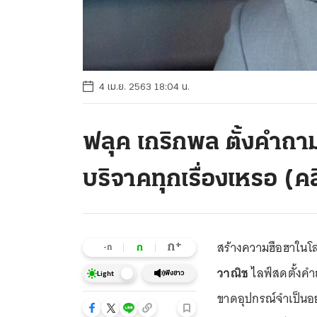
4 เม.ย. 2563 18:04 น.
ฟลุค เกริกพล ตั้งคำถา
บริจาคทุกเรื่องเหรอ (ค
สร้างความฮือฮาในโล
+
ก
ก
-ก
วาณิช
ไลฟ์สดตั้งคำถ
ฟังข่าว
Light
ขาดอุปกรณ์จำเป็นอ