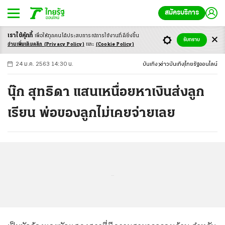
สมัครบริการ
เราใช้คุ้กกี้
เพื่อให้ทุกคนได้ประสบ
การณ์การใช้งานที่ดียิ่งขึ้น
+
ก
ก
-ก
รับทราบ
อ่านเพิ่มเติมคลิก
(Privacy Policy)
และ
(Cookie Policy)
24 ม.ค. 2563 14:30 น.
บันเทิง
ข่าวบันเทิง
ไทยรัฐออนไลน์
นุ๊ก สุทธิดา แสนเหนื่อยหาเงินส่งลูก
เรียน พ่อของลูกไม่เคยจ่ายเลย
...