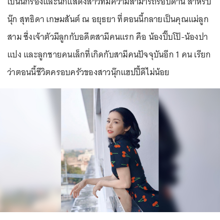
เป็นนักร้องและนักแสดงสาวที่มีความสามารถรอบด้าน สำหรับ
นุ๊ก สุทธิดา เกษมสันต์ ณ อยุธยา ที่ตอนนี้กลายเป็นคุณแม่ลูก
สาม ซึ่งเจ้าตัวมีลูกกับอดีตสามีคนแรก คือ น้องปิ๊บโป้-น้องปา
แปง และลูกชายคนเล็กที่เกิดกับสามีคนปัจจุบันอีก 1 คน เรียก
ว่าตอนนี้ชีวิตครอบครัวของสาวนุ๊กแฮปปี้ดีไม่น้อย