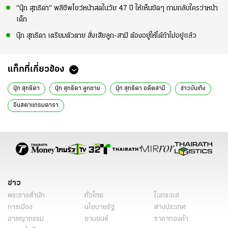
"นุ๊ก สุทธิดา" พลีชีพโชว์หน้าสดในวัย 47 ปี ให้เห็นชัดๆ ถามกลับใครว่าหน้า
เด็ก
นุ๊ก สุทธิดา เตรียมตัวตาย สั่งเสียลูก-สามี ต้องอยู่ให้ได้ถ้าไม่อยู่แล้ว
แท็กที่เกี่ยวข้อง
นุ๊ก สุทธิดา
นุ๊ก สุทธิดา ลูกชาย
นุ๊ก สุทธิดา อดีตสามี
ข่าวบันเทิง
อินสตาแกรมดารา
ข่าว
พระราชสำนัก
ทั่วไทย
ในกระแส
การเมือง
นโยบายรัฐ
ต่างประเทศ
อาชญากรรม
ยานยนต์
ราคาทองคำ