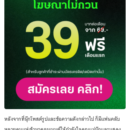
หลังจากที่นุ๊กโพสต์รูปและข้อความดังกล่าวไป ก็มีแฟนคลับ
หลายคนแห่เข้ามาคอมเมนต์ให้กำลังใจคุณแม่นุ๊กและแสดง