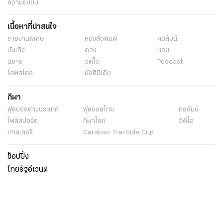
ความยั่งยืน
เนื้อหาที่น่าสนใจ
รายงานพิเศษ
หนังสือพิมพ์
คอลัมน์
บันเทิง
ดวง
หวย
นิยาย
วิดีโอ
Podcast
ไลฟ์สไตล์
มัลติมีเดีย
กีฬา
ฟุตบอลต่่างประเทศ
ฟุตบอลไทย
คอลัมน์
ไฟต์สปอร์ต
กีฬาโลก
วิดีโอ
แกลเลอรี่
Carabao 7-a-Side Cup
ช็อปปิ้ง
ไทยรัฐอีเวนต์
เกี่ยวกับไทยรัฐ
กิจกรรม
ร่วมงานกับเรา
เกี่ยวกับไทยรัฐ
มูลนิธิไทยรัฐ
ศูนย์ข้อมูลไทยรัฐ
FAQ
ศูนย์ช่วยเหลือ
นโยบายคุ้มครองข้อมูลส่วนบุคคลไทยรัฐกรุ๊ป
เงื่อนไขข้อตกลงการใช้บริการ
ติดต่อเรา
ติดต่อโฆษณา