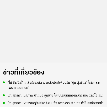
...
ข่าวที่เกี่ยวข้อง
“โก้ ธีรศักดิ์” เคลียร์ข่าวตัดความสัมพันธ์เพื่อนรัก “นุ๊ก สุทธิดา” โต้ทะเลาะ
เพราะคอนเทนต์
นุ๊ก สุทธิดา เปิดภาพ ปาแปง ลูกชาย โตเป็นหนุ่มหล่อเท่มาก มองแล้วใจเต้น
นุ๊ก สุทธิดา เผยสาเหตุยังไม่ผ่าตัดมะเร็ง เคาท์ดาวน์ตัวเอง ทำในสิ่งที่อยากทำ