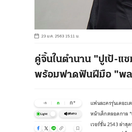
23 ม.ค. 2563 15:11 น.
คู่จิ้นในตำนาน "ปูเป้-
พร้อมฟาดฟันฝีมือ "พ
แฟนละครรุ่นเดอะเตรี
+
ก
ก
-ก
หน้าเด็กตลอดกาล
"
ฟังข่าว
Light
เวอร์ชั่น 2543 ล่าสุ