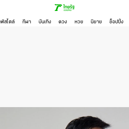
ลฟ์สไตล์
กีฬา
บันเทิง
ดวง
หวย
นิยาย
ช็อปปิ้ง