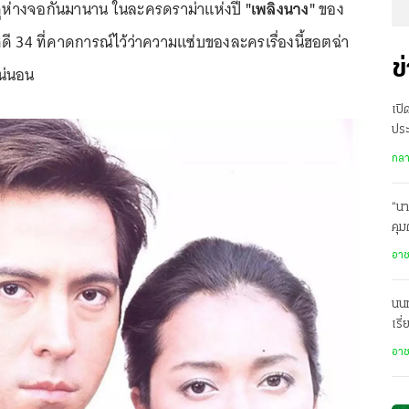
ั้งคู่ห่างจอกันมานาน ในละครดราม่าแห่งปี
"เพลิงนาง"
ของ
ชดี 34 ที่คาดการณ์ไว้ว่าความแซ่บของละครเรื่องนี้ฮอตฉ่า
ข
น่นอน
เปิ
ประ
อดี
กล
“นา
คุม
อา
นนท
เรี
นา
อา