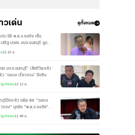
่าวเด่น
ดูทั้งหมด
ดประวัติ พ.ต.อ.ธงชัย เย็น
เสริฐ นายก อบจ.นนทบุรี ถูก
ต สส. บุกยิง
าง
12:15 น.
ยก อบจ.นนทบุรี” เสียชีวิตแล้ว
ตัว “ฉลอง เรี่ยวแรง” มือยิง
ชญากรรม
12:12 น.
บุรีอีกแล้ว อดีต สส. "ฉลอง
่ยวแรง" บุกยิง "พ.ต.อ.ธงชัย"
ยก อบจ.นนทบุรี
ชญากรรม
11:48 น.