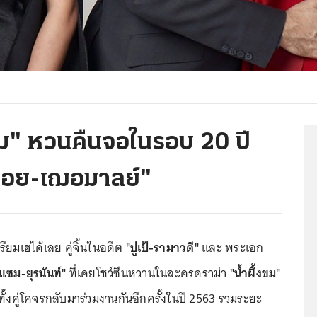
แซม" หวนคืนจอในรอบ 20 ปี
ลอย-เฌอมาลย์"
ยมเฮได้เลย คู่จิ้นในอดีต
"ปูเป้-รามาวดี"
และ พระเอก
แซม-ยุรนันท์"
ที่เคยโชว์ซีนหวานในละครดราม่า
"น้ำผึ้งขม"
ดทั้งคู่โคจรกลับมาร่วมงานกันอีกครั้งในปี 2563 รวมระยะ