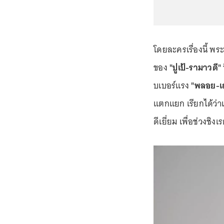
โดยละครเรื่องนี้ พร
ของ
"ปูเป้-รามาวดี"
บเบอร์แรง
"พลอย-เ
แตกแยก เรียกได้ว่า
ดีเยี่ยม เพื่อช่วงชิ