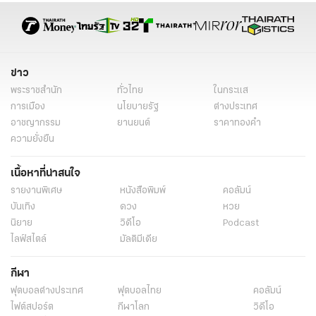
ข่าว
พระราชสำนัก
ทั่วไทย
ในกระแส
การเมือง
นโยบายรัฐ
ต่างประเทศ
อาชญากรรม
ยานยนต์
ราคาทองคำ
ความยั่งยืน
เนื้อหาที่น่าสนใจ
รายงานพิเศษ
หนังสือพิมพ์
คอลัมน์
บันเทิง
ดวง
หวย
นิยาย
วิดีโอ
Podcast
ไลฟ์สไตล์
มัลติมีเดีย
กีฬา
ฟุตบอลต่่างประเทศ
ฟุตบอลไทย
คอลัมน์
ไฟต์สปอร์ต
กีฬาโลก
วิดีโอ