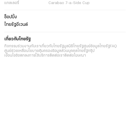
แกลเลอรี่
Carabao 7-a-Side Cup
ช็อปปิ้ง
ไทยรัฐอีเวนต์
เกี่ยวกับไทยรัฐ
กิจกรรม
ร่วมงานกับเรา
เกี่ยวกับไทยรัฐ
มูลนิธิไทยรัฐ
ศูนย์ข้อมูลไทยรัฐ
FAQ
ศูนย์ช่วยเหลือ
นโยบายคุ้มครองข้อมูลส่วนบุคคลไทยรัฐกรุ๊ป
เงื่อนไขข้อตกลงการใช้บริการ
ติดต่อเรา
ติดต่อโฆษณา
ติดตามเราได้ที่
Application
My THAIRATH