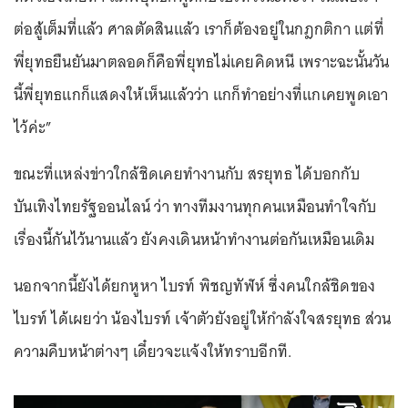
ต่อสู้เต็มที่แล้ว ศาลตัดสินแล้ว เราก็ต้องอยู่ในกฎกติกา แต่ที่
พี่ยุทธยืนยันมาตลอดก็คือพี่ยุทธไม่เคยคิดหนี เพราะฉะนั้นวัน
นี้พี่ยุทธแกก็แสดงให้เห็นแล้วว่า แกก็ทำอย่างที่แกเคยพูดเอา
ไว้ค่ะ”
ขณะที่แหล่งข่าวใกล้ชิดเคยทำงานกับ สรยุทธ ได้บอกกับ
บันเทิงไทยรัฐออนไลน์ ว่า ทางทีมงานทุกคนเหมือนทำใจกับ
เรื่องนี้กันไว้นานแล้ว ยังคงเดินหน้าทำงานต่อกันเหมือนเดิม
นอกจากนี้ยังได้ยกหูหา ไบรท์ พิชญทัฬห์ ซึ่งคนใกล้ชิดของ
ไบรท์ ได้เผยว่า น้องไบรท์ เจ้าตัวยังอยู่ให้กำลังใจสรยุทธ ส่วน
ความคืบหน้าต่างๆ เดี๋ยวจะแจ้งให้ทราบอีกที.