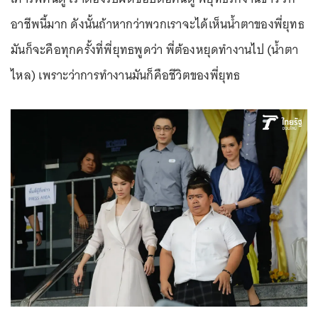
อาชีพนี้มาก ดังนั้นถ้าหากว่าพวกเราจะได้เห็นน้ำตาของพี่ยุทธ
มันก็จะคือทุกครั้งที่พี่ยุทธพูดว่า พี่ต้องหยุดทำงานไป (น้ำตา
ไหล) เพราะว่าการทำงานมันก็คือชีวิตของพี่ยุทธ