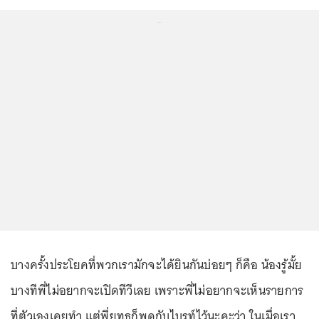
...
บางครั้งประโยคที่พวกเรามักจะได้ยินกันบ่อยๆ ก็คือ น้องรู้มั้ย
บางทีพี่ไม่อยากจะเปิดทีวีเลย เพราะพี่ไม่อยากจะเห็นรายการ
ที่ตัวเองเคยทำ แต่พี่ยุทธก็พูดกับไบรท์ไว้นะคะว่า ในเมื่อเรา