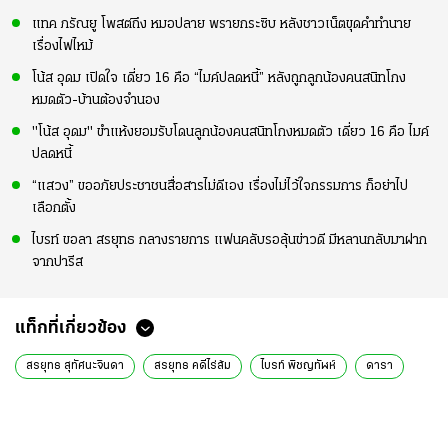
แทค ภรัณยู โพสต์ถึง หมอปลาย พรายกระซิบ หลังชาวเน็ตขุดคำทำนาย
เรื่องไฟไหม้
โน้ส อุดม เปิดใจ เดี่ยว 16 คือ “ไมค์ปลดหนี้” หลังถูกลูกน้องคนสนิทโกง
หมดตัว-บ้านต้องจำนอง
"โน้ส อุดม" ขำแห้งยอมรับโดนลูกน้องคนสนิทโกงหมดตัว เดี่ยว 16 คือ ไมค์
ปลดหนี้
“แสวง” ขออภัยประชาชนสื่อสารไม่ดีเอง เรื่องไม่ไว้ใจกรรมการ ก็อย่าไป
เลือกตั้ง
ไบรท์ ขอลา สรยุทธ กลางรายการ แฟนคลับรอลุ้นข่าวดี มีหลานกลับมาฝาก
จากปารีส
แท็กที่เกี่ยวข้อง
สรยุทธ สุทัศนะจินดา
สรยุทธ คดีไร่ส้ม
ไบรท์ พิชญทัฬห์
ดารา