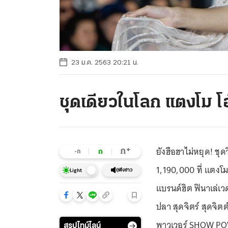
23 ม.ค. 2563 20:21 น.
ชุดเดียวในโลก แตงโม 
ยังฮือฮาไม่หยุด! ชุ
+
ก
ก
-ก
1,190,000 ที่ แตงโม
ฟังข่าว
Light
แบรนด์ฮิต ฟินาเล่เ
ปลา สุดจิตร์ สุดจิตต
พาวเวอร์ SHOW POW
สรุปไทม์ไลน์