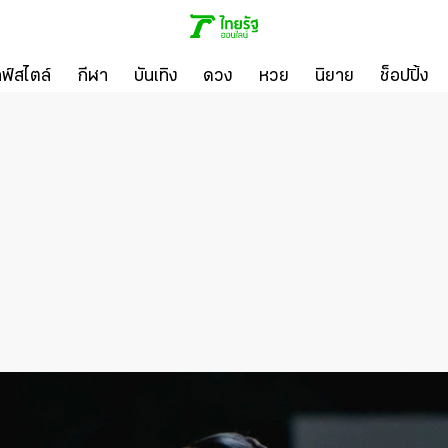
ลฟ์สไตล์
กีฬา
บันเทิง
ดวง
หวย
นิยาย
ช็อปปิ้ง