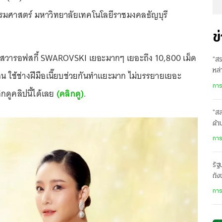
มศาสตร์ มหาวิทยาลัยเทคโนโลยีราชมงคลธัญบุรี
ข
ิสตัลสวารอฟสกี้ SWAROVSKI เยอะมากๆ เยอะถึง 10,800 เม็ด
“สร
หล่
อน ใช้ช่างฝีมือเนี๊ยบช่วยกันทำแยะมาก ไม่บรรยายเยอะ
ในเ
การ
กดูคลิปนี้ได้เลย
(คลิกดู)
.
“ส
ด้
เสี
การ
รั
ถัง
ปร
การ