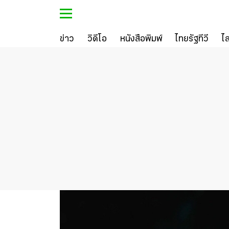
ข่าว
วิดีโอ
หนังสือพิมพ์
ไทยรัฐทีวี
ไ