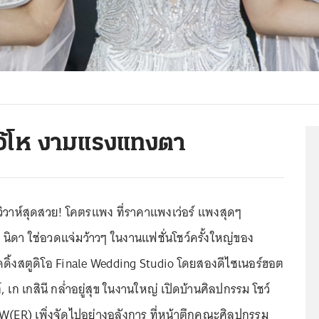
โอ้โห งามแรงแทงตา
ดวิวาห์สุดสวย! โคตรแพง ที่ราคาแพงเว่อร์ แพงสุดๆ
 นิดา ใช่อวดแจ่มว้าวๆ ในงานแฟชั่นโชว์ครั้งใหญ่ของ
วดดิ้งสตูดิโอ Finale Wedding Studio โดยสองดีไซเนอร์ฮอต
์, เก เกสินี กล่ำอยู่สุข ในงานใหญ่ เปิดบ้านศิลปกรรม โชว์
(ER) เพิ่งจัดไปอย่างอลังการ ที่หน้าตึกคณะศิลปกรรม