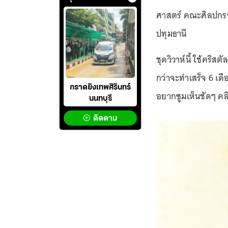
ศาสตร์ คณะศิลปกรร
ปทุมธานี
ชุดวิวาห์นี้ ใช้คร
กว่าจะทำเสร็จ 6 เดื
กราดยิงเทพศิรินทร์
อยากซูมเห็นชัดๆ คลิ
นนทบุรี
ติดตาม