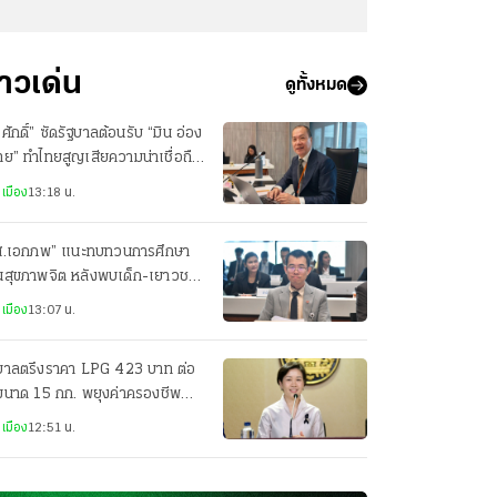
่าวเด่น
ดูทั้งหมด
ศักดิ์” ซัดรัฐบาลต้อนรับ “มิน อ่อง
าย” ทำไทยสูญเสียความน่าเชื่อถือ
วทีโลก
เมือง
13:18 น.
ส.เอกภพ” แนะทบทวนการศึกษา
านสุขภาพจิต หลังพบเด็ก-เยาวชน
่ยงซึมเศร้าสูง
เมือง
13:07 น.
ฐบาลตรึงราคา LPG 423 บาท ต่อ
ขนาด 15 กก. พยุงค่าครองชีพ
ะชาชน
เมือง
12:51 น.