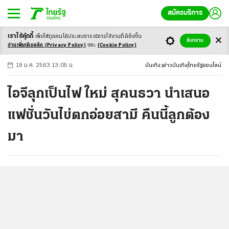
สมัครบริการ
เราใช้คุ้กกี้
เพื่อให้ทุกคนได้ประสบ
การณ์การใช้งานที่ดียิ่งขึ้น
+
ก
ก
-ก
รับทราบ
อ่านเพิ่มเติมคลิก
(Privacy Policy)
และ
(Cookie Policy)
19 ม.ค. 2563 13:05 น.
บันเทิง
ข่าวบันเทิง
ไทยรัฐออนไลน์
ไอจีลุกเป็นไฟ ใหม่ สุคนธวา นำเสนอ
แฟชั่นวันไข่ตกอ่อยสามี คืนนี้ลูกต้อง
มา
...