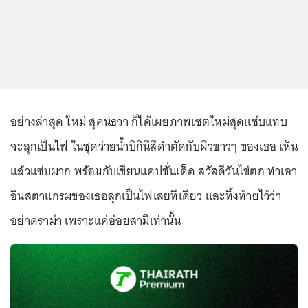
อย่างล่าสุด ใหม่ สุคนธวา ก็ได้เผยภาพเซตใหม่สุดแซ่บแทบ
จะลุกเป็นไฟ ในชุดว่ายน้ำบิกินีสีดำตัดกับผิวขาวๆ ของเธอ เห็น
แล้วแซ่บมาก พร้อมกับเขียนแคปชั่นเด็ด สวัสดีวันไข่ตก ทำเอา
อินสตาแกรมของเธอลุกเป็นไฟเลยทีเดียว และทิ้งท้ายไว้ว่า
อย่าดราม่า เพราะแค่อ่อยสามีเท่านั้น