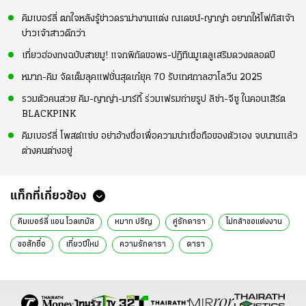
คิมเบอร์ลี่ ตกใจหลังรู้ข่าวดราม่างานแต่ง ณเดชน์-ญาญ่า อยากให้โฟกัสเจ้า
บ่าวเจ้าสาวดีกว่า
เที่ยวฮ่องกงฉบับสายมู! แจกพิกัดขอพร-ปฏิทินมูเตลูเสริมดวงตลอดปี
หมาก-คิม จัดเต็มลุคแฟชั่นสุดเก๋ยุค 70 รับเทศกาลฮาโลวีน 2025
รวมตัวคนสวย คิม-ญาญ่า-มาร์กี้ ร่วมเฟรมถ่ายรูป ลิซ่า-จีซู ในคอนเสิร์ต
BLACKPINK
คิมเบอร์ลี่ โพสต์แซ่บ อย่าอ้างชื่อเพื่อความน่าเชื่อถือของตัวเอง จบนานแล้ว
ต่างคนต่างอยู่
แท็กที่เกี่ยวข้อง
คิมเบอร์ลี่ แอน โวลเทมัส
หมาก ปริญ
คู่รักดารา
ไม่กล้าขอแต่งงาน
ขอสักชื่อ
เที่ยวปีใหม่
ความรักดารา
ดารา