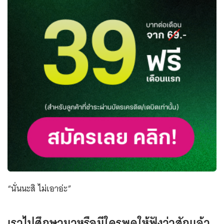
“นั่นนะสิ ไม่เอาอ่ะ”
เราไปศึกษามาหรือมีใครพูดให้ฟังว่าสักแล้ว