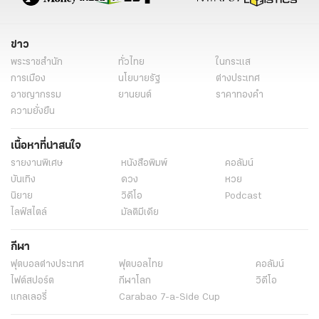
ข่าว
พระราชสำนัก
ทั่วไทย
ในกระแส
การเมือง
นโยบายรัฐ
ต่างประเทศ
อาชญากรรม
ยานยนต์
ราคาทองคำ
ความยั่งยืน
เนื้อหาที่น่าสนใจ
รายงานพิเศษ
หนังสือพิมพ์
คอลัมน์
บันเทิง
ดวง
หวย
นิยาย
วิดีโอ
Podcast
ไลฟ์สไตล์
มัลติมีเดีย
กีฬา
ฟุตบอลต่่างประเทศ
ฟุตบอลไทย
คอลัมน์
ไฟต์สปอร์ต
กีฬาโลก
วิดีโอ
แกลเลอรี่
Carabao 7-a-Side Cup