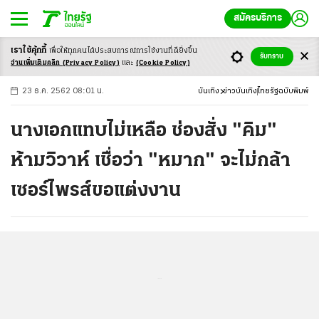
สมัครบริการ
เราใช้คุ้กกี้
เพื่อให้ทุกคนได้ประสบ
การณ์การใช้งานที่ดียิ่งขึ้น
+
ก
ก
-ก
รับทราบ
อ่านเพิ่มเติมคลิก
(Privacy Policy)
และ
(Cookie Policy)
23 ธ.ค. 2562 08:01 น.
บันเทิง
ข่าวบันเทิง
ไทยรัฐฉบับพิมพ์
นางเอกแทบไม่เหลือ ช่องสั่ง "คิม"
ห้ามวิวาห์ เชื่อว่า "หมาก" จะไม่กล้า
เซอร์ไพรส์ขอแต่งงาน
...