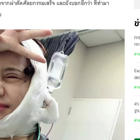
ลังจากผ่าตัดศัลยกรรมเสร็จ และยังบอกอีกว่า ที่ทำมา
ลย
ข
กบฏ
เย
ต่า
Ea
สหร
ต่า
สว.
ฐาน
ต่า