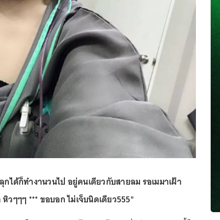
ื้น ลุกได้ก็ทำงานวนไป อยู่คนเดียวกับสายลม รอเมมาเฝ้า
า หิวๆๆๆ *** ขอบอก ไม่เจ็บนิดเดียว555"