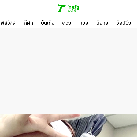
ลฟ์สไตล์
กีฬา
บันเทิง
ดวง
หวย
นิยาย
ช็อปปิ้ง