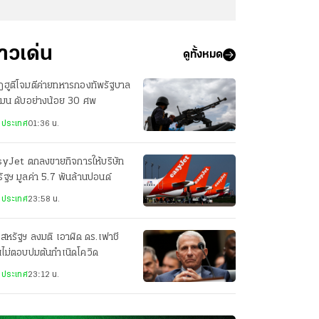
่าวเด่น
ดูทั้งหมด
ฮูตีโจมตีค่ายทหารกองทัพรัฐบาล
เมน ดับอย่างน้อย 30 ศพ
งประเทศ
01:36 น.
syJet ตกลงขายกิจการให้บริษัท
ัฐฯ มูลค่า 5.7 พันล้านปอนด์
งประเทศ
23:58 น.
สหรัฐฯ ลงมติ เอาผิด ดร.เฟาชี
ไม่ตอบปมต้นกำเนิดโควิด
งประเทศ
23:12 น.