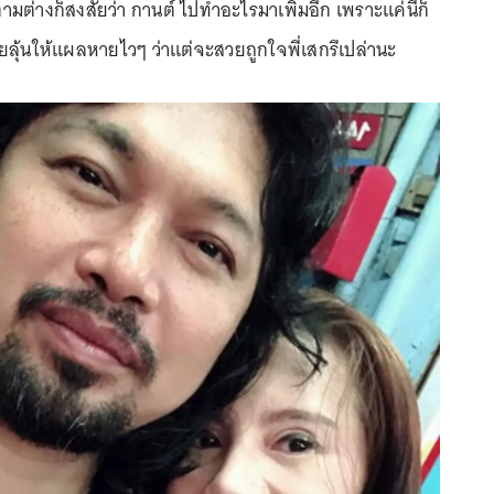
ามต่างก็สงสัยว่า กานต์ ไปทำอะไรมาเพิ่มอีก เพราะแค่นี้ก็
่วยลุ้นให้แผลหายไวๆ ว่าแต่จะสวยถูกใจพี่เสกรึเปล่านะ