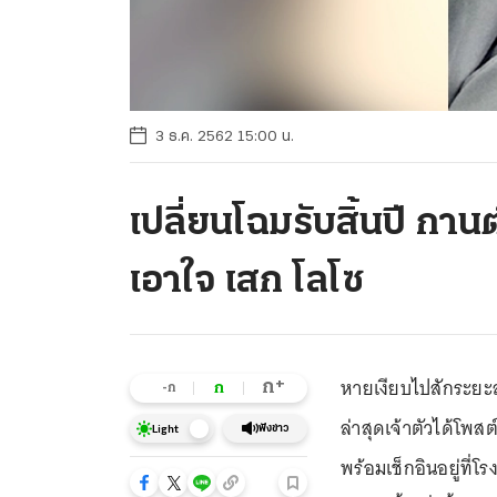
3 ธ.ค. 2562 15:00 น.
เปลี่ยนโฉมรับสิ้นปี กานต
เอาใจ เสก โลโซ
หายเงียบไปสักระยะส
+
ก
ก
-ก
ล่าสุดเจ้าตัวได้โพ
ฟังข่าว
Light
พร้อมเช็กอินอยู่ที