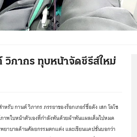
์ วิภากร ทุบหน้าจัดซีรีส์ใหม่
ำหรับ กานต์ วิภากร ภรรยาของร็อกเกอร์ชื่อดัง เสก โลโซ
สต์ภาพใบหน้าตัวเองที่กำลังพันด้วยผ้าพันแผลเต็มไปหมด
่โรงพยาบาลด้านศัลยกรรมตกแต่ง และเขียนแคปชั่นบอกว่า