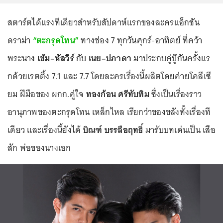
สตาร์ตได้แรงทีเดียวสำหรับสัปดาห์แรกของละครแอ็กชัน
ดราม่า
“ตะกรุดโทน”
ทางช่อง 7 ทุกวันศุกร์-อาทิตย์ ที่คว้า
พระนาง
เข้ม–หัสวีร์
กับ
เนย–ปภาดา
มาประกบคู่บู๊กันครั้งแร
กด้วยเรตติ้ง 7.1 และ 7.7 โดยละครเรื่องนี้ผลิตโดยค่ายโคลีเซี
ยม ฝีมือของ ผกก.คู่ใจ
ทองก้อน ศรีทับทิม
ซึ่งเป็นเรื่องราว
อานุภาพของตะกรุดโทน เหล็กไหล เรียกว่าของขลังทั้งเรื่องที
เดียว และเรื่องนี้ยังได้
บิณฑ์ บรรลือฤทธิ์
มารับบทเด่นเป็น เสือ
สัก พ่อของนางเอก