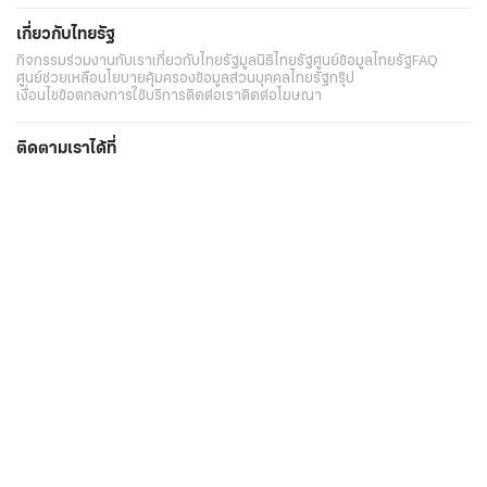
เกี่ยวกับไทยรัฐ
กิจกรรม
ร่วมงานกับเรา
เกี่ยวกับไทยรัฐ
มูลนิธิไทยรัฐ
ศูนย์ข้อมูลไทยรัฐ
FAQ
ศูนย์ช่วยเหลือ
นโยบายคุ้มครองข้อมูลส่วนบุคคลไทยรัฐกรุ๊ป
เงื่อนไขข้อตกลงการใช้บริการ
ติดต่อเรา
ติดต่อโฆษณา
ติดตามเราได้ที่
Application
My THAIRATH