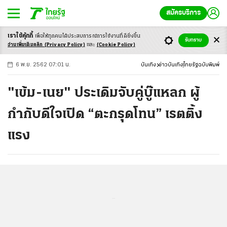
สมัครบริการ
เราใช้คุ้กกี้
เพื่อให้ทุกคนได้ประสบ
การณ์การใช้งานที่ดียิ่งขึ้น
+
ก
ก
-ก
รับทราบ
อ่านเพิ่มเติมคลิก
(Privacy Policy)
และ
(Cookie Policy)
6 พ.ย. 2562 07:01 น.
บันเทิง
ข่าวบันเทิง
ไทยรัฐฉบับพิมพ์
"เข้ม-เนย" ประเดิมจับคู่บู๊แหลก ผู้
กำกับดีใจเปิด “ตะกรุดโทน” เรตติ้ง
แรง
...