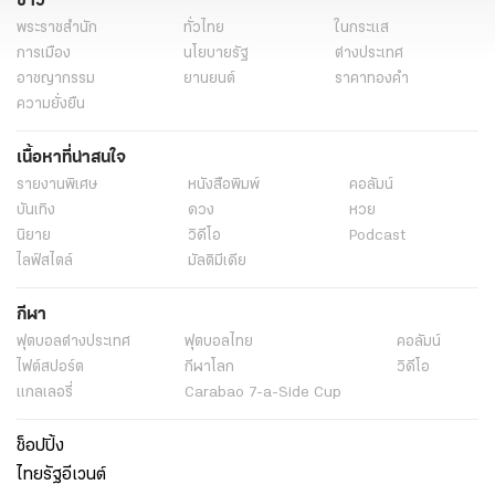
ข่าว
พระราชสำนัก
ทั่วไทย
ในกระแส
การเมือง
นโยบายรัฐ
ต่างประเทศ
อาชญากรรม
ยานยนต์
ราคาทองคำ
ความยั่งยืน
เนื้อหาที่น่าสนใจ
รายงานพิเศษ
หนังสือพิมพ์
คอลัมน์
บันเทิง
ดวง
หวย
นิยาย
วิดีโอ
Podcast
ไลฟ์สไตล์
มัลติมีเดีย
กีฬา
ฟุตบอลต่่างประเทศ
ฟุตบอลไทย
คอลัมน์
ไฟต์สปอร์ต
กีฬาโลก
วิดีโอ
แกลเลอรี่
Carabao 7-a-Side Cup
ช็อปปิ้ง
ไทยรัฐอีเวนต์