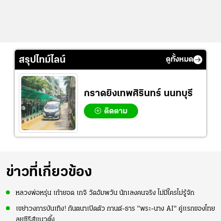
สรุปไทม์ไลน์
ดูทั้งหมด
กราดยิงเทพศิรินทร์ นนทบุรี
ติดตาม
ข่าวที่เกี่ยวข้อง
หลวงพ่อหรุ่น เก้ายอด เกจิ วัดอัมพวัน นักเลงคนจริง ไม่มีใครไม่รู้จัก
เขย่าวงการบันเทิง! กันตนาเปิดตัว กานต์-ธาร "พระ-นาง AI" คู่แรกของไทย
ลุยซีรีส์แนวตั้ง