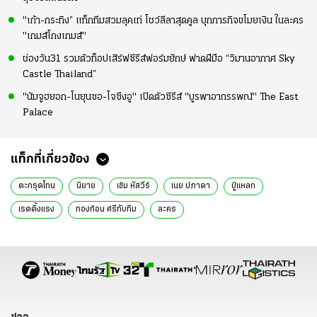
"เก้า-กระทิง” แท็กทีมสวมลุคเท่ โชว์ลีลาสุดคูล บุกภารกิจขโมยเงิน ในละคร
"เกมส์โกงเกมส์"
ช่องวัน31 รวมตัวท็อปเสิร์ฟซีรีส์ฟอร์มยักษ์ ฟาดฝีมือ “วิมานอากาศ Sky
Castle Thailand”
"นัมจูฮยอก-โนยุนซอ-โจซึงอู" เปิดตัวซีรีส์ "บูรพาอาถรรพณ์" The East
Palace
แท็กที่เกี่ยวข้อง
ตะกรุดโทน
นิยาย
เข้ม หัสวีร์
เนย ปภาดา
บู๊แหลก
เรตติ้งแรง
ทองก้อน ศรีทับทิม
ละคร