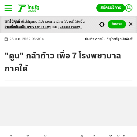
สมัครบริการ
เราใช้คุ้กกี้
เพื่อให้ทุกคนได้ประสบ
การณ์การใช้งานที่ดียิ่งขึ้น
+
ก
ก
-ก
รับทราบ
อ่านเพิ่มเติมคลิก
(Privacy Policy)
และ
(Cookie Policy)
25 ต.ค. 2562 06:30 น.
บันเทิง
ข่าวบันเทิง
ไทยรัฐฉบับพิมพ์
"ตูน" กล้าก้าว เพื่อ 7 โรงพยาบาล
ภาคใต้
...