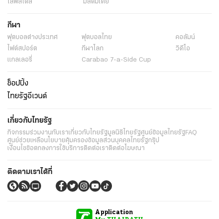
ไลฟ์สไตล์
มัลติมีเดีย
กีฬา
ฟุตบอลต่่างประเทศ
ฟุตบอลไทย
คอลัมน์
ไฟต์สปอร์ต
กีฬาโลก
วิดีโอ
แกลเลอรี่
Carabao 7-a-Side Cup
ช็อปปิ้ง
ไทยรัฐอีเวนต์
เกี่ยวกับไทยรัฐ
กิจกรรม
ร่วมงานกับเรา
เกี่ยวกับไทยรัฐ
มูลนิธิไทยรัฐ
ศูนย์ข้อมูลไทยรัฐ
FAQ
ศูนย์ช่วยเหลือ
นโยบายคุ้มครองข้อมูลส่วนบุคคลไทยรัฐกรุ๊ป
เงื่อนไขข้อตกลงการใช้บริการ
ติดต่อเรา
ติดต่อโฆษณา
ติดตามเราได้ที่
Application