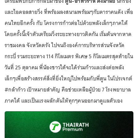
เตรียมพบกับการกลับมาของ
ตูน–อาทิวราห์ คงมาลัย
นักร้อง
และไอดอลสายวิ่ง ที่พร้อมลงสนามพร้อมๆกับดาราคนดัง เพื่อ
คนไทยอีกครั้ง กับ โครงการก้าวต่อไปด้วยพลังเล็กๆภาคใต้
โดยครั้งนี้เจ้าตัวเตรียมวิ่งระยะทางยาวติดกัน เริ่มต้นจากหาด
ราชมงคล จังหวัดตรัง ไปจนถึงองค์การบริหารส่วนจังหวัด
กระบี่ รวมระยะทาง 114 กิโลเมตร พิเศษ 5 กิโลเมตรสุดท้ายใน
วันที่ 25 ตุลาคม พี่น้องชาวใต้จะได้ร่วมก้าวและส่งต่อพลัง
เล็กๆเพื่อสร้างสรรค์สิ่งที่ยิ่งใหญ่ไปพร้อมกับพี่ตูน ในโปรเจกต์
#กล้าก้าว เป้าหมายสำคัญ คือช่วยเหลือผู้ป่วย 7 โรงพยาบาล
ภาคใต้ และเป็นแรงผลักดันให้ทุกๆคนออกมาดูแลตัวเอง