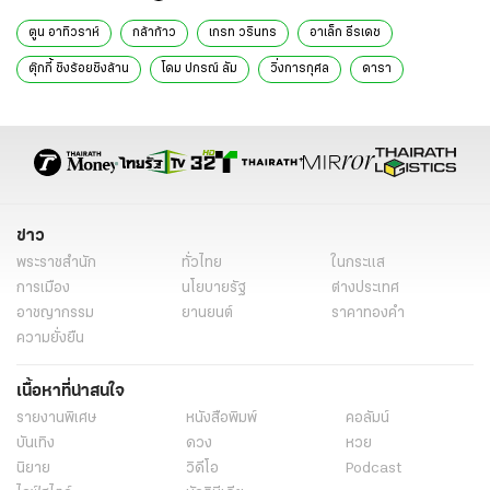
ตูน อาทิวราห์
กล้าก้าว
เกรท วรินทร
อาเล็ก ธีรเดช
ตุ๊กกี้ ชิงร้อยชิงล้าน
โดม ปกรณ์ ลัม
วิ่งการกุศล
ดารา
ข่าว
พระราชสำนัก
ทั่วไทย
ในกระแส
การเมือง
นโยบายรัฐ
ต่างประเทศ
อาชญากรรม
ยานยนต์
ราคาทองคำ
ความยั่งยืน
เนื้อหาที่น่าสนใจ
รายงานพิเศษ
หนังสือพิมพ์
คอลัมน์
บันเทิง
ดวง
หวย
นิยาย
วิดีโอ
Podcast