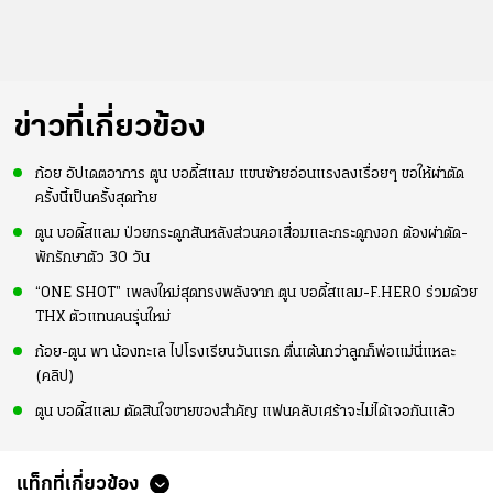
ข่าวที่เกี่ยวข้อง
ก้อย อัปเดตอาการ ตูน บอดี้สแลม แขนซ้ายอ่อนแรงลงเรื่อยๆ ขอให้ผ่าตัด
ครั้งนี้เป็นครั้งสุดท้าย
ตูน บอดี้สแลม ป่วยกระดูกสันหลังส่วนคอเสื่อมและกระดูกงอก ต้องผ่าตัด-
พักรักษาตัว 30 วัน
“ONE SHOT” เพลงใหม่สุดทรงพลังจาก ตูน บอดี้สแลม-F.HERO ร่วมด้วย
THX ตัวแทนคนรุ่นใหม่
ก้อย-ตูน พา น้องทะเล ไปโรงเรียนวันแรก ตื่นเต้นกว่าลูกก็พ่อแม่นี่แหละ
(คลิป)
ตูน บอดี้สแลม ตัดสินใจขายของสำคัญ แฟนคลับเศร้าจะไม่ได้เจอกันแล้ว
แท็กที่เกี่ยวข้อง