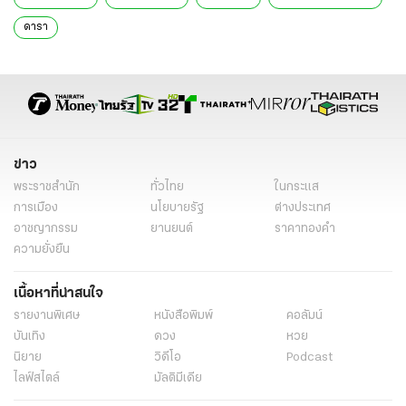
ดารา
ข่าว
พระราชสำนัก
ทั่วไทย
ในกระแส
การเมือง
นโยบายรัฐ
ต่างประเทศ
อาชญากรรม
ยานยนต์
ราคาทองคำ
ความยั่งยืน
เนื้อหาที่น่าสนใจ
รายงานพิเศษ
หนังสือพิมพ์
คอลัมน์
บันเทิง
ดวง
หวย
นิยาย
วิดีโอ
Podcast
ไลฟ์สไตล์
มัลติมีเดีย