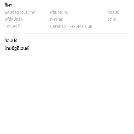
กีฬา
ฟุตบอลต่่างประเทศ
ฟุตบอลไทย
คอลัมน์
ไฟต์สปอร์ต
กีฬาโลก
วิดีโอ
แกลเลอรี่
Carabao 7-a-Side Cup
ช็อปปิ้ง
ไทยรัฐอีเวนต์
เกี่ยวกับไทยรัฐ
กิจกรรม
ร่วมงานกับเรา
เกี่ยวกับไทยรัฐ
มูลนิธิไทยรัฐ
ศูนย์ข้อมูลไทยรัฐ
FAQ
ศูนย์ช่วยเหลือ
นโยบายคุ้มครองข้อมูลส่วนบุคคลไทยรัฐกรุ๊ป
เงื่อนไขข้อตกลงการใช้บริการ
ติดต่อเรา
ติดต่อโฆษณา
ติดตามเราได้ที่
Application
My THAIRATH