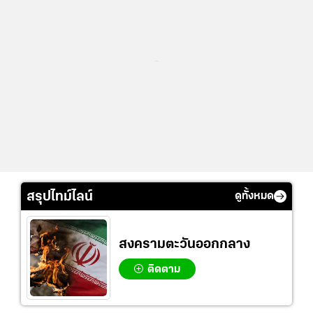
...
สรุปไทม์ไลน์
ดูทั้งหมด
สงครามตะวันออกกลาง
ติดตาม