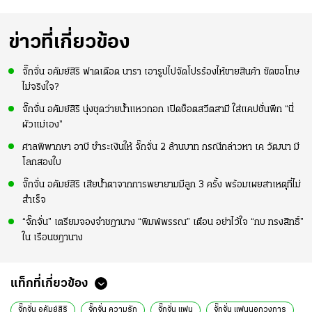
ข่าวที่เกี่ยวข้อง
จั๊กจั่น อคัมย์สิริ ฟาดเดือด นารา เอารูปไปจัดโปรร้องไห้ขายสินค้า ซัดขอโทษ
ไม่จริงใจ?
จั๊กจั่น อคัมย์สิริ นุ่งชุดว่ายน้ำแหวกอก เปิดช็อตสวีตสามี ใส่แคปชั่นพีก “นี่
ผัวแม่เอง”
ศาลพิพากษา อาบี ชำระเงินให้ จั๊กจั่น 2 ล้านบาท กรณีกล่าวหา เค วัฒนา มี
โลกสองใบ
จั๊กจั่น อคัมย์สิริ เสียน้ำตาจากการพยายามมีลูก 3 ครั้ง พร้อมเผยสาเหตุที่ไม่
สำเร็จ
“จั๊กจั่น” เตรียมจองจำชฎานาง “พิมพ์พรรณ” เตือน อย่าไว้ใจ “กบ ทรงสิทธิ์”
ใน เรือนชฎานาง
แท็กที่เกี่ยวข้อง
จั๊กจั่น อคัมย์สิริ
จั๊กจั่น ความรัก
จั๊กจั่น แฟน
จั๊กจั่น แฟนนอกวงการ