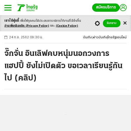
สมัครบริการ
เราใช้คุ้กกี้
เพื่อให้ทุกคนได้ประสบ
การณ์การใช้งานที่ดียิ่งขึ้น
+
ก
ก
-ก
รับทราบ
อ่านเพิ่มเติมคลิก
(Privacy Policy)
และ
(Cookie Policy)
24 ก.ย. 2562 09:30 น.
บันเทิง
ข่าวบันเทิง
ไทยรัฐออนไลน์
จั๊กจั่น อินเลิฟคบหนุ่มนอกวงการ
แฮปปี้ ยังไม่เปิดตัว ขอเวลาเรียนรู้กัน
ไป (คลิป)
...