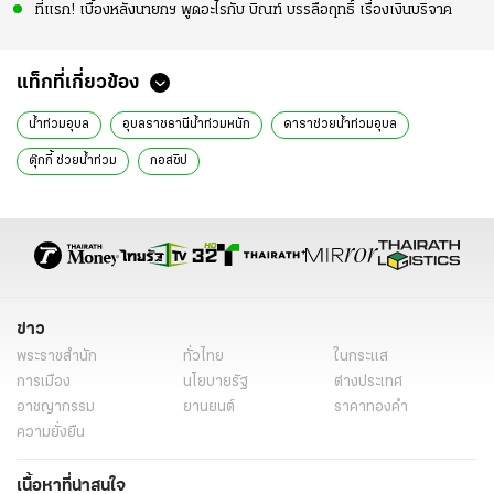
ที่แรก! เบื้องหลังนายกฯ พูดอะไรกับ บิณฑ์ บรรลือฤทธิ์ เรื่องเงินบริจาค
แท็กที่เกี่ยวข้อง
น้ำท่วมอุบล
อุบลราชธานีน้ำท่วมหนัก
ดาราช่วยน้ำท่วมอุบล
ตุ๊กกี้ ช่วยน้ำท่วม
กอสซิป
ข่าว
พระราชสำนัก
ทั่วไทย
ในกระแส
การเมือง
นโยบายรัฐ
ต่างประเทศ
อาชญากรรม
ยานยนต์
ราคาทองคำ
ความยั่งยืน
เนื้อหาที่น่าสนใจ