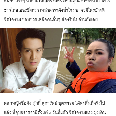
หนักๆ แรงๆ น้ำท่วมใหญ่ครั้งนี้ที่จังหวัดอุบลราชธานี แต่น้ำใจ
ชาวไทยเยอะยิ่งกว่า เหล่าดาราดังน้ำใจงาม จะมีใครบ้างที่
จิตใจงาม ชอบช่วยเหลือคนอื่นๆ ต้องรีบไปอ่านกันเลย
ตลกหญิงชื่อดัง ตุ๊กกี้ สุดารัตน์ บุตรพรม ได้ลงพื้นที่จริงไป
แล้ว ที่อุบลราชธานีตั้งแต่ 3 วันที่แล้ว จิตใจงามแรง มุ่งเดิน