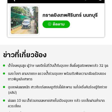
กราดยิงเทพศิรินทร์ นนทบุรี
ติดตาม
ข่าวที่เกี่ยวข้อง
น้ำโขงหนุนสูง ผู้ว่าฯ เผยอีกไม่กี่วันน้ำถึงอุบลฯ สั่งตั้งศูนย์อพยพแล้ว 32 จุด
รมช.ไชยา ตามนายกฯ ตรวจน้ัำท่วมอุบลฯ พร้อมรับฟังความเดือดร้อนของ
ชาวพิบูลมังสาหาร
อุบลฯฝนตกหนัก สาวขับเก๋งหลงยูเทิร์นใต้สะพาน จมไปครึ่งคันร้องกู้ภัยช่วย
(คลิป)
ฝนตก 10 ชม.น้ำท่วมถนนหลายสายในเมืองอุบลฯ แล้ว รถเล็กผ่านลำบาก
ควรเลี่ยง