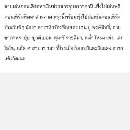
สายเล่นคอนเสิร์ตหาเงินช่วยชาวอุบลราชธานี เพิ่งไปเล่นฟรี
คอนเสิร์ตที่มหาสารคาม พรุ่งนี้พร้อมพุ่งไปต่อเล่นคอนเสิร์ต
ร่วมกับพี่ๆ น้องๆ ดารานักร้องอีกเยอะ เช่น ปู พงษ์สิทธิ์, ฮาย
อาภาพร, ยุ้ย ญาติเยอะ, สุนารี ราชสีมา, หม่ำ โหน่ง เท่ง, เสก
โลโซ, แอ๊ด คาราบาว ฯลฯ ที่โรงเบียร์เยอรมันตะวันแดง สาขา
แจ้งวัฒนะ
...