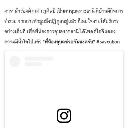
ดารานักร้องดัง เต๋า ภูศิลป์ เป็นคนอุบลราชธานี ที่บ้านมีกิจการ
ร่ำรวย จากการทำสูบสิ่งปฏิกูลอยู่แล้ว ก็เลยใจงามให้บริการ
อย่างเต็มที่ เพื่อพี่น้องชาวอุบลราชธานี ได้โพสต์ไอจีแสดง
ความมีน้ำใจไปแล้ว
"พี่น้องอุบลช่วยกันนะครับ" #saveubon