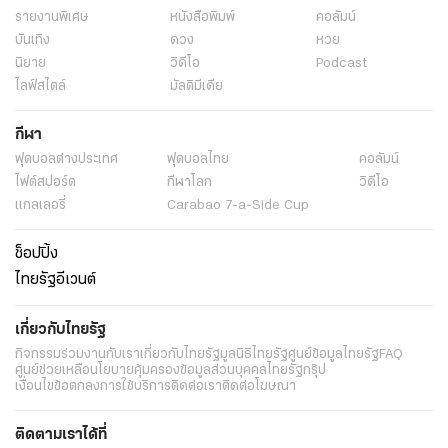
รายงานพิเศษ
หนังสือพิมพ์
คอลัมน์
บันเทิง
ดวง
หวย
นิยาย
วิดีโอ
Podcast
ไลฟ์สไตล์
มัลติมีเดีย
กีฬา
ฟุตบอลต่่างประเทศ
ฟุตบอลไทย
คอลัมน์
ไฟต์สปอร์ต
กีฬาโลก
วิดีโอ
แกลเลอรี่
Carabao 7-a-Side Cup
ช็อปปิ้ง
ไทยรัฐอีเวนต์
เกี่ยวกับไทยรัฐ
กิจกรรม
ร่วมงานกับเรา
เกี่ยวกับไทยรัฐ
มูลนิธิไทยรัฐ
ศูนย์ข้อมูลไทยรัฐ
FAQ
ศูนย์ช่วยเหลือ
นโยบายคุ้มครองข้อมูลส่วนบุคคลไทยรัฐกรุ๊ป
เงื่อนไขข้อตกลงการใช้บริการ
ติดต่อเรา
ติดต่อโฆษณา
ติดตามเราได้ที่