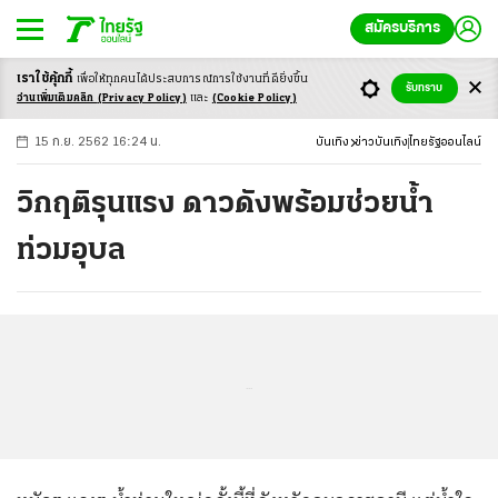
สมัครบริการ
เราใช้คุ้กกี้
เพื่อให้ทุกคนได้ประสบ
การณ์การใช้งานที่ดียิ่งขึ้น
+
ก
ก
-ก
รับทราบ
อ่านเพิ่มเติมคลิก
(Privacy Policy)
และ
(Cookie Policy)
15 ก.ย. 2562 16:24 น.
บันเทิง
ข่าวบันเทิง
ไทยรัฐออนไลน์
วิกฤติรุนแรง ดาวดังพร้อมช่วยน้ำ
ท่วมอุบล
...