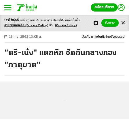
สมัครบริการ
เราใช้คุ้กกี้
เพื่อให้ทุกคนได้ประสบ
การณ์การใช้งานที่ดียิ่งขึ้น
+
ก
ก
-ก
รับทราบ
อ่านเพิ่มเติมคลิก
(Privacy Policy)
และ
(Cookie Policy)
16 ก.ย. 2562 10:05 น.
บันเทิง
ข่าวบันเทิง
ไทยรัฐออนไลน์
"ตรี-เน๋ง" แตกหัก ซัดกันกลางกอง
"ภาตุฆาต"
...