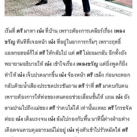
เริ่มที่
ตรี
มาหา
เน๋ง
ที่บ้าน เพราะต้องการเคลียร์เรื่อง
เพลง
ขวัญ
ทันทีที่เจอหน้า
เน๋ง
ที่อยู่ในอาการกรึ่มๆ เพราะฤทธิ์
แอลกอฮอล์ก็ไล่
ตรี
ให้กลับไป แต่
ตรี
ไม่ยอมกลับ อีกทั้งยัง
พยายามอธิบายให้
เน๋ง
เข้าใจเรื่อง
เพลงขวัญ
แต่ยิ่งพูดก็ยิ่ง
ทำให้
เน๋ง
เจ็บปวดมากขึ้น
เน๋ง
จ้องหน้า
ตรี
เขม็ง ก่อนจะตอก
กลับด้วยน้ำเสียงประชดประชันถาม
ตรี
ว่าที่
ตรี
มาคบกับตน
เพราะต้องการให้พ่อของตนคอยช่วยเลื่อนขั้นให้ แถม
เน๋ง
ยัง
ลามปามไปถึงแม่ของ
ตรี
ว่าคบไม่ได้ เท่านั้นแหละ
ตรี
โกรธจัด
ต่อย
เน๋ง
เต็มแรงจน
เน๋ง
ล้มไปกองกับพื้น นาทีนี้ต่างฝ่ายต่าง
เดือดจนควบคุมอารมณ์ไม่อยู่
เน๋ง
พุ่งตัวเข้าไปรัวหมัดใส่
ตรี