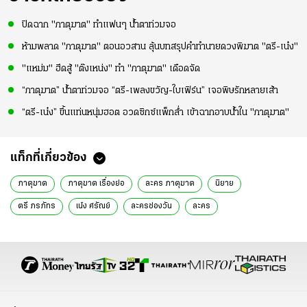
ปิดฉาก "ภาตุฆาต" ทำแฟนๆ น้ำตาท่วมจอ
ห้ามพลาด "ภาตุฆาต" ตอนอวสาน ลุ้นบทสรุปคำทำนายดวงพิฆาต "ตรี-เน๋ง"
"แหม่ม" ฮึดสู้ "ต๊งเหน่ง" ทำ "ภาตุฆาต" เดือดจัด
“ภาตุฆาต” น้ำตาท่วมจอ “ตรี-เพลงขวัญ-ใบเฟิร์น” เจอพิษรักหลายเส้า
“ตรี-เน๋ง” ขึ้นแท่นหนุ่มฮอต อวดซิกซ์แพ็กล่ำ เข้าฉากอาบน้ำใน "ภาตุฆาต"
แท็กที่เกี่ยวข้อง
ภาตุฆาต
ภาตุฆาต เรื่องย่อ
ละคร ภาตุฆาต
นิยาย
ตรี ภรภัทร
เน๋ง ศรัณย์
ละครช่องวัน
ละคร