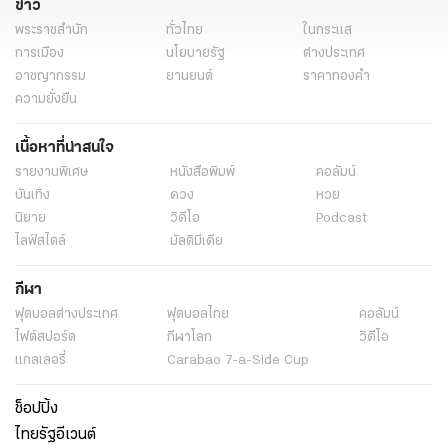
ข่าว
พระราชสำนัก
ทั่วไทย
ในกระแส
การเมือง
นโยบายรัฐ
ต่างประเทศ
อาชญากรรม
ยานยนต์
ราคาทองคำ
ความยั่งยืน
เนื้อหาที่น่าสนใจ
รายงานพิเศษ
หนังสือพิมพ์
คอลัมน์
บันเทิง
ดวง
หวย
นิยาย
วิดีโอ
Podcast
ไลฟ์สไตล์
มัลติมีเดีย
กีฬา
ฟุตบอลต่่างประเทศ
ฟุตบอลไทย
คอลัมน์
ไฟต์สปอร์ต
กีฬาโลก
วิดีโอ
แกลเลอรี่
Carabao 7-a-Side Cup
ช็อปปิ้ง
ไทยรัฐอีเวนต์