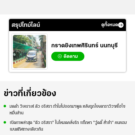
สรุปไทม์ไลน์
ดูทั้งหมด
กราดยิงเทพศิรินทร์ นนทบุรี
ติดตาม
ข่าวที่เกี่ยวข้อง
มดดำ วิเคราะห์ ดิว อริสรา ทำไมไม่ออกมาพูด หลังถูกโยงดาราวิวาห์ไฮโซ
หมื่นล้าน
เปิดภาพล่าสุด "ดิว อริสรา" ในโหมดคลั่งรัก แท็กหา "วู้ดดี้ ล่ำซำ" คนคอม
เมนต์ทิศทางเดียวกัน