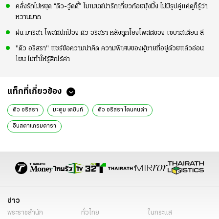
คลั่งรักไม่หยุด “ดิว-วู้ดดี้” โมเมนต์น่ารักเกี่ยวก้อยมุ้งมิ้ง ไม่มีรูปคู่แค่ดูก็รู้ว่า
หวานมาก
ฝน มาริสา โพสต์ปกป้อง ดิว อริสรา หลังถูกโยงโพสต์ของ เซบาสเตียน ลี
"ดิว อริสรา" แชร์ข้อความน่าคิด ความพิเศษของผู้ชายที่อยู่ด้วยแล้วอ่อน
โยน ไม่ทำให้รู้สึกไร้ค่า
แท็กที่เกี่ยวข้อง
ดิว อริสรา
มะตูม เตชินท์
ดิว อริสรา โดนคนด่า
อินสตาแกรมดารา
ข่าว
พระราชสำนัก
ทั่วไทย
ในกระแส