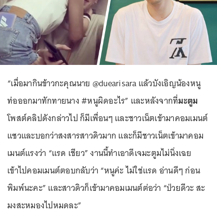
“เมื่อมากินข้าวกะคุณนาย @duearisara แล้วบังเอิญน้องหนู
ท่อออกมาทักทายนาง #หนูผิดอะไร” และหลังจากที่
มะตูม
โพสต์คลิปดังกล่าวไป ก็มีเพื่อนๆ และชาวเน็ตเข้ามาคอมเมนต์
แซวและบอกว่าสงสารสาวดิวมาก และก็มีชาวเน็ตเข้ามาคอม
เมนต์แรงว่า “แรด เชียว” งานนี้ทำเอาดีเจมะตูมไม่นิ่งเฉย
เข้าไปคอมเมนต์ตอบกลับว่า “หนูค่ะ ไม่ใช่แรด อ่านดีๆ ก่อน
พิมพ์นะคะ” และสาวดิวก็เข้ามาคอมเมนต์ต่อว่า “ป่วยดีวะ สะ
มงสะหมองไปหมดละ”