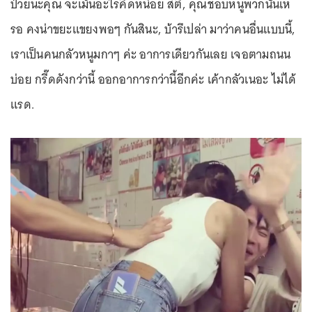
ป่วยนะคุณ จะเม้นอะไรคิดหน่อย สติ, คุณชอบหนูพวกนั้นเห
รอ คงน่าขยะแขยงพอๆ กันสินะ, บ้ารึเปล่า มาว่าคนอื่นแบบนี้,
เราเป็นคนกลัวหนูมกาๆ ค่ะ อาการเดียวกันเลย เจอตามถนน
บ่อย กรี๊ดดังกว่านี้ ออกอาการกว่านี้อีกค่ะ เค้ากลัวเนอะ ไม่ได้
แรด.