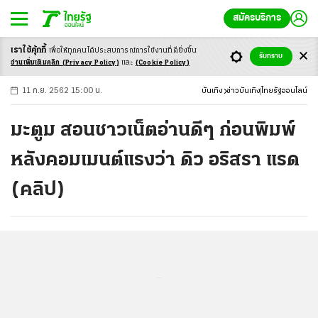
สมัครบริการ
เราใช้คุ้กกี้
เพื่อให้ทุกคนได้ประสบ
การณ์การใช้งานที่ดียิ่งขึ้น
+
ก
ก
-ก
รับทราบ
อ่านเพิ่มเติมคลิก
(Privacy Policy)
และ
(Cookie Policy)
11 ก.ย. 2562 15:00 น.
บันเทิง
ข่าวบันเทิง
ไทยรัฐออนไลน์
มะตูม สอนชาวเน็ตอ่านดีๆ ก่อนพิมพ์
หลังคอมเมนต์แรงว่า ดิว อริสรา แรด
(คลิป)
...