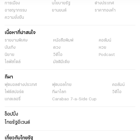
การเมือง
นโยบายรัฐ
ต่างประเทศ
อาชญากรรม
ยานยนต์
ราคาทองคำ
ความยั่งยืน
เนื้อหาที่น่าสนใจ
รายงานพิเศษ
หนังสือพิมพ์
คอลัมน์
บันเทิง
ดวง
หวย
นิยาย
วิดีโอ
Podcast
ไลฟ์สไตล์
มัลติมีเดีย
กีฬา
ฟุตบอลต่่างประเทศ
ฟุตบอลไทย
คอลัมน์
ไฟต์สปอร์ต
กีฬาโลก
วิดีโอ
แกลเลอรี่
Carabao 7-a-Side Cup
ช็อปปิ้ง
ไทยรัฐอีเวนต์
เกี่ยวกับไทยรัฐ