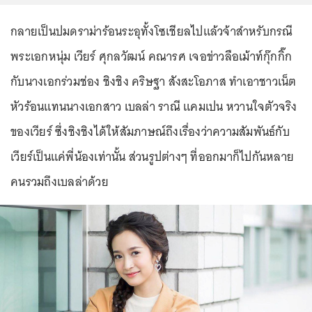
กลายเป็นปมดราม่าร้อนระอุทั้งโซเชียลไปแล้วจ้าสำหรับกรณี
พระเอกหนุ่ม เวียร์ ศุกลวัฒน์ คณารศ เจอข่าวลือเม้าท์กุ๊กกิ๊ก
กับนางเอกร่วมช่อง ชิงชิง คริษฐา สังสะโอภาส ทำเอาชาวเน็ต
หัวร้อนแทนนางเอกสาว เบลล่า ราณี แคมเปน หวานใจตัวจริง
ของเวียร์ ซึ่งชิงชิงได้ให้สัมภาษณ์ถึงเรื่องว่าความสัมพันธ์กับ
เวียร์เป็นแค่พี่น้องเท่านั้น ส่วนรูปต่างๆ ที่ออกมาก็ไปกันหลาย
คนรวมถึงเบลล่าด้วย