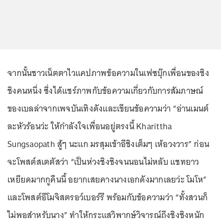
จากนั้นชาวเน็ตตาไวแคปภาพข้อความในเฟซบุ๊กเพื่อนของชิง
ชิงคนหนึ่ง ซึ่งได้แชร์ภาพกับข้อความเกี่ยวกับการสัมภาษณ์
ของเบลล่าจากเพจบันเทิงดังและเขียนข้อความว่า “อ่านเมนต์
ละหัวร้อนว่ะ ให้กำลังใจเพื่อนอยู่ตรงนี้ Kharittha
Sungsaopath สู้ๆ นะแก มรสุมเข้าอีชิงเต็มๆ เห้อวงวาร” ก่อน
จะโพสต์สเตตัสว่า “เป็นห่วงชิงชิงจนนอนไม่หลับ แชทยาว
เหยียดมากกูคืนนี้ อยากเสยคางนางเอกดังมากเลยว่ะ โมโห”
และโพสต์อีโมจิสตรอว์เบอร์รี พร้อมกับข้อความว่า “ทั้งสวนก็
ไม่พอสำหรับนาง” ทำให้กระแสวิพากษ์วิจารณ์ถึงชิงชิงหนัก