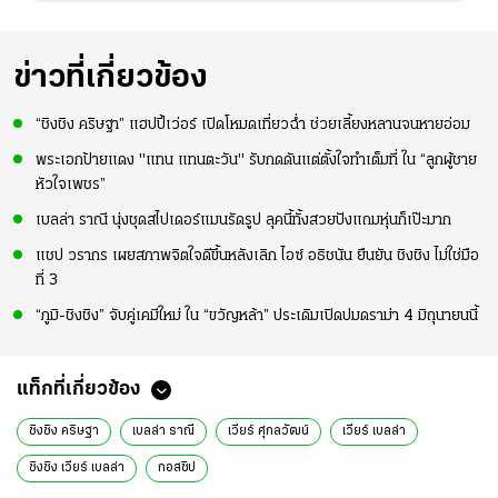
ข่าวที่เกี่ยวข้อง
“ชิงชิง คริษฐา” แฮปปี้เว่อร์ เปิดโหมดเที่ยวฉ่ำ ช่วยเลี้ยงหลานจนหายอ่อม
พระเอกป้ายแดง "แทน แทนตะวัน" รับกดดันแต่ตั้งใจทำเต็มที่ ใน “ลูกผู้ชาย
หัวใจเพชร”
เบลล่า ราณี นุ่งชุดสไปเดอร์แมนรัดรูป ลุคนี้ทั้งสวยปังแถมหุ่นก็เป๊ะมาก
แชป วรากร เผยสภาพจิตใจดีขึ้นหลังเลิก ไอซ์ อธิชนัน ยืนยัน ชิงชิง ไม่ใช่มือ
ที่ 3
“ภูมิ-ชิงชิง” จับคู่เคมีใหม่ ใน “ขวัญหล้า” ประเดิมเปิดปมดราม่า 4 มิถุนายนนี้
แท็กที่เกี่ยวข้อง
ชิงชิง คริษฐา
เบลล่า ราณี
เวียร์ ศุกลวัฒน์
เวียร์ เบลล่า
ชิงชิง เวียร์ เบลล่า
กอสซิป