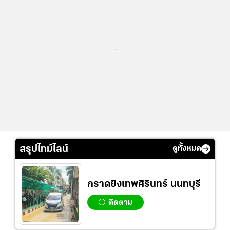
...
สรุปไทม์ไลน์
ดูทั้งหมด
กราดยิงเทพศิรินทร์ นนทบุรี
ติดตาม