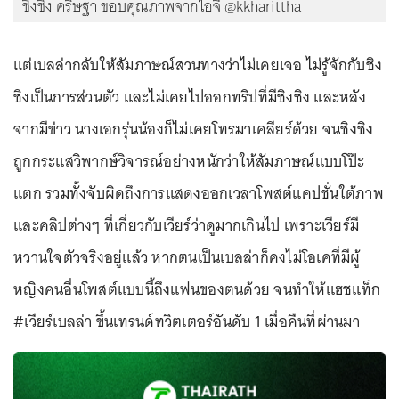
ชิงชิง คริษฐา ขอบคุณภาพจากไอจี @kkharittha
แต่เบลล่ากลับให้สัมภาษณ์สวนทางว่าไม่เคยเจอ ไม่รู้จักกับชิง
ชิงเป็นการส่วนตัว และไม่เคยไปออกทริปที่มีชิงชิง และหลัง
จากมีข่าว นางเอกรุ่นน้องก็ไม่เคยโทรมาเคลียร์ด้วย จนชิงชิง
ถูกกระแสวิพากษ์วิจารณ์อย่างหนักว่าให้สัมภาษณ์แบบโป๊ะ
แตก รวมทั้งจับผิดถึงการแสดงออกเวลาโพสต์แคปชั่นใต้ภาพ
และคลิปต่างๆ ที่เกี่ยวกับเวียร์ว่าดูมากเกินไป เพราะเวียร์มี
หวานใจตัวจริงอยู่แล้ว หากตนเป็นเบลล่าก็คงไม่โอเคที่มีผู้
หญิงคนอื่นโพสต์แบบนี้ถึงแฟนของตนด้วย จนทำให้แฮชแท็ก
#เวียร์เบลล่า ขึ้นเทรนด์ทวิตเตอร์อันดับ 1 เมื่อคืนที่ผ่านมา