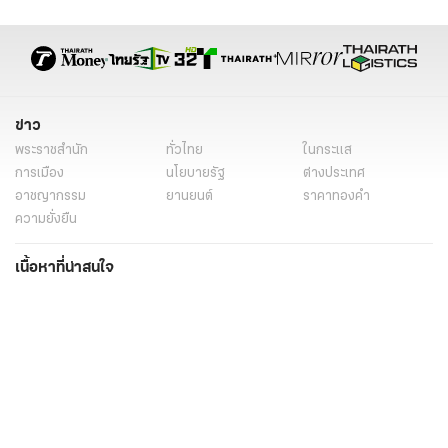
ข่าว
พระราชสำนัก
ทั่วไทย
ในกระแส
การเมือง
นโยบายรัฐ
ต่างประเทศ
อาชญากรรม
ยานยนต์
ราคาทองคำ
ความยั่งยืน
เนื้อหาที่น่าสนใจ
รายงานพิเศษ
หนังสือพิมพ์
คอลัมน์
บันเทิง
ดวง
หวย
นิยาย
วิดีโอ
Podcast
ไลฟ์สไตล์
มัลติมีเดีย
กีฬา
ฟุตบอลต่่างประเทศ
ฟุตบอลไทย
คอลัมน์