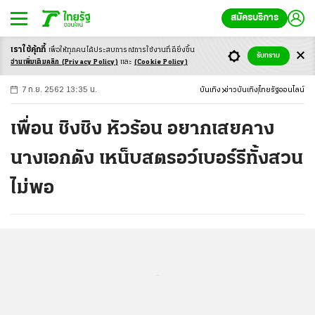
สมัครบริการ
เราใช้คุ้กกี้
เพื่อให้ทุกคนได้ประสบ
การณ์การใช้งานที่ดียิ่งขึ้น
+
ก
ก
-ก
รับทราบ
อ่านเพิ่มเติมคลิก
(Privacy Policy)
และ
(Cookie Policy)
7 ก.ย. 2562 13:35 น.
บันเทิง
ข่าวบันเทิง
ไทยรัฐออนไลน์
เพื่อน ชิงชิง หัวร้อน อยากเสยคาง
นางเอกดัง เหน็บสตรอว์เบอร์รีทั้งสวน
ไม่พอ
...