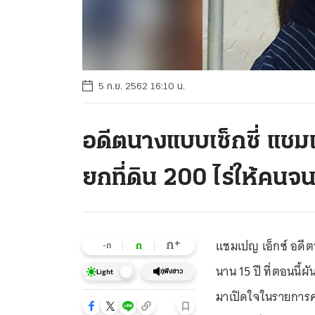
5 ก.ย. 2562 16:10 น.
อดีตนางแบบเซ็กซี่ แชมเ
ยกที่ดิน 200 ไร่ให้คนจ
แชมเปญ เอ็กซ์ อดีตน
+
ก
ก
-ก
นาน 15 ปี ที่ตอนนี้ผ
ฟังข่าว
Light
มาเปิดใจในรายการคุย