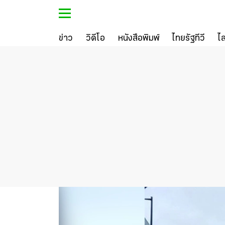
ข่าว
วิดีโอ
หนังสือพิมพ์
ไทยรัฐทีวี
ไ