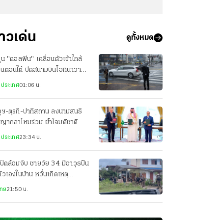
่าวเด่น
ดูทั้งหมด
ฝุ่น "ดอลฟิน" เคลื่อนตัวเข้าใกล้
ปุ่นตอนใต้ ปิดสนามบินโอกินาวา
ยพประชาชน-เจ็บ 3 ราย
งประเทศ
01:06 น.
ุฯ-ตุรกี-ปากีสถาน ลงนามสนธิ
ญญากลาโหมร่วม ย้ำโจมตีชาติ
ยวเท่ากับโจมตีทั้ง 3 ประเทศ
งประเทศ
23:34 น.
ปิดล้อมจับ ชายวัย 34 มีอาวุธปืน
ตัวเองในบ้าน หวั่นเกิดเหตุ
นตราย
ไทย
21:50 น.