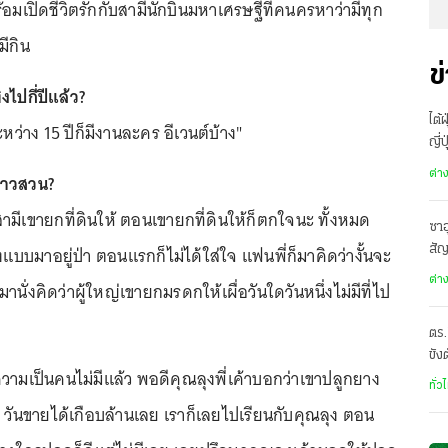
้อมเปิดชีวิตรักกับสามีนักบินมหาเศรษฐีที่คนครหาว่ามีทุก
มีกิน
ข
ไปกี่ปีแล้ว?
ไต้
หว่าง 15 ปีก็มีงานละคร อีเวนต์บ้าง"
ญี่
อพ
ต่า
ชาวสวน?
ามีเขายกที่ดินให้ ตอนเขายกที่ดินให้ก็ตกใจนะ ทั้งหมด
ซาอ
างแบบมาอยู่ป่า ตอนแรกก็ไม่ได้ใส่ใจ แฟนพี่ก็มาคิดว่างั้นจะ
สั
เดี
ต่า
นั่งคิดว่าผู้ใหญ่เขายกมรดกให้เผื่อวันใดวันหนึ่งไม่มีที่ไป
ตร.
ขัง
วามเป็นคนไม่มีแล้ว พอดีคุณลุงพี่เค้าบอกว่าเขาปลูกยาง
อั
ทั่ว
15 วันขายได้เกือบล้านเลย เราก็เลยไปเรียนกับคุณลุง ตอน