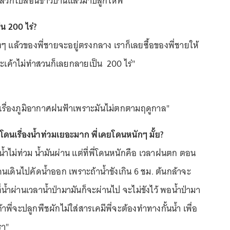
ล้วก็ไปสอนชาวบ้านแล้วมาปลูกให้พี่"
็น 200 ไร่?
งๆ แล้วของพี่ชายจะอยู่ตรงกลาง เราก็เลยซื้อของพี่ชายให้
าะเค้าไม่ทำสวนก็เลยกลายเป็น 200 ไร่"
น เรื่องภูมิอากาศฝนฟ้าเพราะมันไม่ตกตามฤดูกาล"
โดนเรื่องน้ำท่วมเยอะมาก พี่เคยโดนหนักๆ มั้ย?
่น้ำไม่ท่วม น้ำมันผ่าน แต่ที่พี่โดนหนักคือ เวลาฝนตก ตอน
้คนเดินไปคัดน้ำออก เพราะถ้าน้ำขังเกิน 6 ชม. ต้นกล้าจะ
ที่น้ำผ่านเวลาน้ำป่ามามันก็จะผ่านไป จะไม่ขังไว้ พอน้ำป่ามา
พี่จะปลูกพืชผักไม่ใส่สารเคมีพี่จะต้องทำทางกั้นน้ำ เพื่อ
รา"