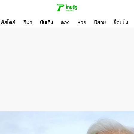
ลฟ์สไตล์
กีฬา
บันเทิง
ดวง
หวย
นิยาย
ช็อปปิ้ง