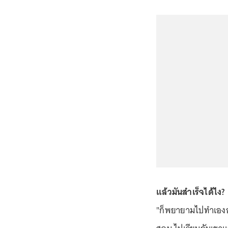
แล้วมันสำเร็จได้ไง?
"ก็พยายามไปทำเองอัน