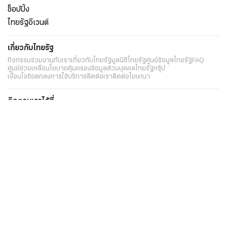
ช็อปปิ้ง
ไทยรัฐอีเวนต์
เกี่ยวกับไทยรัฐ
กิจกรรม
ร่วมงานกับเรา
เกี่ยวกับไทยรัฐ
มูลนิธิไทยรัฐ
ศูนย์ข้อมูลไทยรัฐ
FAQ
ศูนย์ช่วยเหลือ
นโยบายคุ้มครองข้อมูลส่วนบุคคลไทยรัฐกรุ๊ป
เงื่อนไขข้อตกลงการใช้บริการ
ติดต่อเรา
ติดต่อโฆษณา
ติดตามเราได้ที่
Application
My THAIRATH