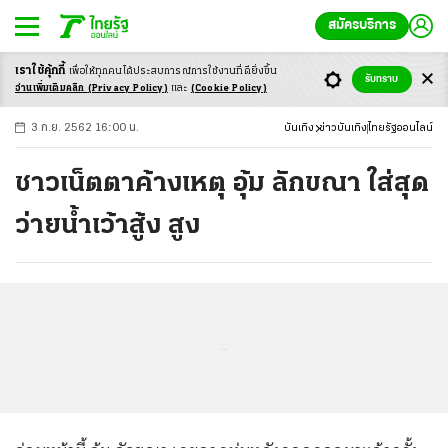
สมัครบริการ
เราใช้คุ้กกี้
เพื่อให้ทุกคนได้ประสบ
การณ์การใช้งานที่ดียิ่งขึ้น
+
ก
ก
-ก
รับทราบ
อ่านเพิ่มเติมคลิก
(Privacy Policy)
และ
(Cookie Policy)
3 ก.ย. 2562 16:00 น.
บันเทิง
ข่าวบันเทิง
ไทยรัฐออนไลน์
ชาวเน็ตตาค้างเหตุ อุ้ม ลักขณา ใส่สุด
ว่ายน้ำเว้าสู้ง สูง
...