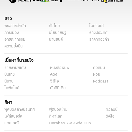
ข่าว
พระราชสำนัก
ทั่วไทย
ในกระแส
การเมือง
นโยบายรัฐ
ต่างประเทศ
อาชญากรรม
ยานยนต์
ราคาทองคำ
ความยั่งยืน
เนื้อหาที่น่าสนใจ
รายงานพิเศษ
หนังสือพิมพ์
คอลัมน์
บันเทิง
ดวง
หวย
นิยาย
วิดีโอ
Podcast
ไลฟ์สไตล์
มัลติมีเดีย
กีฬา
ฟุตบอลต่่างประเทศ
ฟุตบอลไทย
คอลัมน์
ไฟต์สปอร์ต
กีฬาโลก
วิดีโอ
แกลเลอรี่
Carabao 7-a-Side Cup