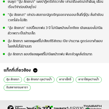
ขนลุก! "อุ้ม ลักขณา" เผยปาฏิหาริย์เทวาลัย เล่านาทีองค์แม่เข้าฝันดุ เตือน
เรื่องวีซ่าก่อนบินยุโรป
"อุ้ม ลักขณา" เล่าประสบการณ์ถูกเชิญออกจากออนเซ็นที่ญี่ปุ่น ลั่นถ้าย้อน
เวลาได้จะไม่สัก
“อุ้ม ลักขณา” แฮปปี้คบแฟน 3 ปี ไม่เปิดหน้าลงโซเชียล เมินคนมองไม่เปิด
ตัวเพราะเป็นบ้านเล็ก
อุ้ม ลักขณา เผยเหตุผลที่ไม่เสียบซีรีส์แทน เป้ย ปานวาด ถูกเร่งเอาคำตอบ
โดยยังไม่ได้อ่านบท
อุ้ม ลักขณา ตอบชัดเหตุผลที่ไม่เปิดหน้าแฟน ฟังแล้วดูคลั่งรักมาก
แท็กที่เกี่ยวข้อง
อุ้ม ลักขณา
อุ้ม ลักขณา ชุดว่ายน้ำ
ดาราเซ็กซี่
ดาราใส่ชุดว่ายน้ำ
อินสตาแกรมดารา