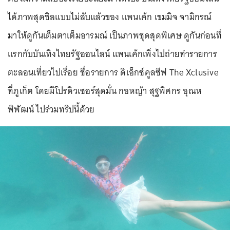
ได้ภาพสุดชิลแบบไม่ลับแล้วของ แพนเค้ก เขมมิจ จามิกรณ์
มาให้ดูกันเต็มตาเต็มอารมณ์ เป็นภาพชุดสุดพิเศษ ดูกันก่อนที่
แรกกับบันเทิงไทยรัฐออนไลน์ แพนเค้กเพิ่งไปถ่ายทำรายการ
ตะลอนเที่ยวไปเรื่อย ชื่อรายการ ดิเอ็กซ์คูลซีฟ The Xclusive
ที่ภูเก็ต โดยมีโปรดิวเซอร์สุดมั่น กอหญ้า สุฐพิศกร อุณห
พิพัฒน์ ไปร่วมทริปนี้ด้วย