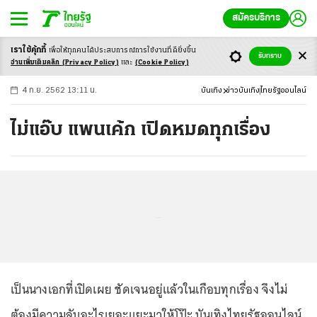
สมัครบริการ
เราใช้คุ้กกี้
เพื่อให้ทุกคนได้ประสบ
การณ์การใช้งานที่ดียิ่งขึ้น
+
ก
ก
-ก
รับทราบ
อ่านเพิ่มเติมคลิก
(Privacy Policy)
และ
(Cookie Policy)
4 ก.ย. 2562 13:11 น.
บันเทิง
ข่าวบันเทิง
ไทยรัฐออนไลน์
ไม่แอ๊บ แพนเค้ก เปิดหมดทุกเรื่อง
...
เป็นนางเอกที่เปิดเผย ชัดเจนอยู่แล้วในเกือบทุกเรื่อง จึงไม่
ต้องมีความลับอะไรเยอะแยะมาให้โป๊ะ บันเทิงไทยรัฐออนไลน์