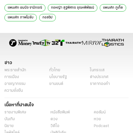
แพนเค้ก เขมนิจ จามิกรณ์
กอหญ้า สุฐพิศกร อุณหพิพัฒน์
แพนเค้ก ภูเก็ต
แพนเค้ก ภาพไม่ลับ
กอสซิป
ข่าว
พระราชสำนัก
ทั่วไทย
ในกระแส
การเมือง
นโยบายรัฐ
ต่างประเทศ
อาชญากรรม
ยานยนต์
ราคาทองคำ
ความยั่งยืน
เนื้อหาที่น่าสนใจ
รายงานพิเศษ
หนังสือพิมพ์
คอลัมน์
บันเทิง
ดวง
หวย
นิยาย
วิดีโอ
Podcast
ไลฟ์สไตล์
มัลติมีเดีย