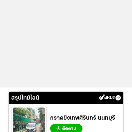
...
สรุปไทม์ไลน์
ดูทั้งหมด
กราดยิงเทพศิรินทร์ นนทบุรี
ติดตาม