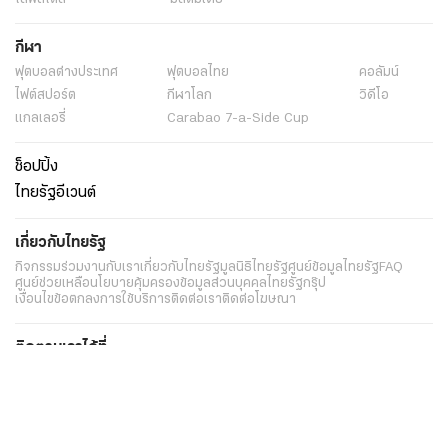
กีฬา
ฟุตบอลต่่างประเทศ
ฟุตบอลไทย
คอลัมน์
ไฟต์สปอร์ต
กีฬาโลก
วิดีโอ
แกลเลอรี่
Carabao 7-a-Side Cup
ช็อปปิ้ง
ไทยรัฐอีเวนต์
เกี่ยวกับไทยรัฐ
กิจกรรม
ร่วมงานกับเรา
เกี่ยวกับไทยรัฐ
มูลนิธิไทยรัฐ
ศูนย์ข้อมูลไทยรัฐ
FAQ
ศูนย์ช่วยเหลือ
นโยบายคุ้มครองข้อมูลส่วนบุคคลไทยรัฐกรุ๊ป
เงื่อนไขข้อตกลงการใช้บริการ
ติดต่อเรา
ติดต่อโฆษณา
ติดตามเราได้ที่
Application
My THAIRATH