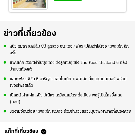
ข่าวที่เกี่ยวข้อง
หนิง กมลา สุดปลื้ม บีบี ลูกสาว ชนะเดอะเฟซฯ ไม่คิดว่าได้เจอ แพนเค้ก อีก
ครั้ง
แพนเค้ก สวยสง่าในชุดแดง ส่งลูกทีมคู่แข่ง The Face Thailand 6 กลับ
บ้านยกห้องดำ
เดอะเฟซฯ ซีซั่น 6 มารีญา-แอนโทเนีย-แพนเค้ก นั่งแท่นเมนเทอร์ พร้อม
เซอร์ไพรส์เด็ด
เปิดหน้าฝาแฝด หนิง ปณิตา เหมือนแม้กระทั่งเสียง พอรู้เป็นใครอึ้งเลย
(คลิป)
งดงามอ่อนช้อย แพนเค้ก เขมนิจ ร่วมรำบวงสรวงบูชาพญานาคที่หนองคาย
แท็กที่เกี่ยวข้อง