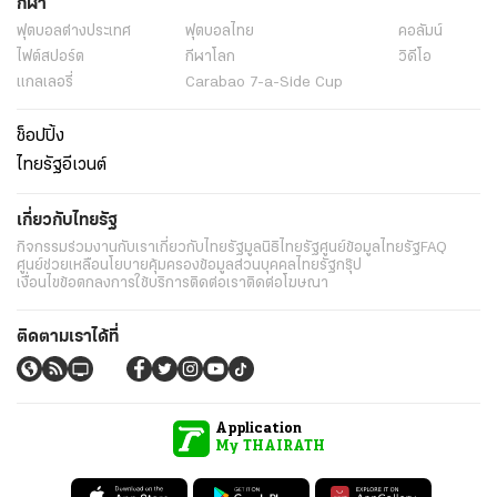
กีฬา
ฟุตบอลต่่างประเทศ
ฟุตบอลไทย
คอลัมน์
ไฟต์สปอร์ต
กีฬาโลก
วิดีโอ
แกลเลอรี่
Carabao 7-a-Side Cup
ช็อปปิ้ง
ไทยรัฐอีเวนต์
เกี่ยวกับไทยรัฐ
กิจกรรม
ร่วมงานกับเรา
เกี่ยวกับไทยรัฐ
มูลนิธิไทยรัฐ
ศูนย์ข้อมูลไทยรัฐ
FAQ
ศูนย์ช่วยเหลือ
นโยบายคุ้มครองข้อมูลส่วนบุคคลไทยรัฐกรุ๊ป
เงื่อนไขข้อตกลงการใช้บริการ
ติดต่อเรา
ติดต่อโฆษณา
ติดตามเราได้ที่
Application
My THAIRATH