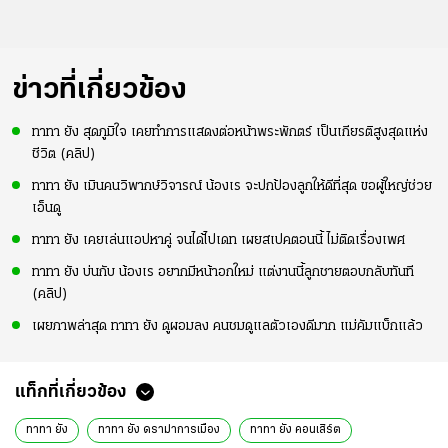
ข่าวที่เกี่ยวข้อง
ทาทา ยัง สุดภูมิใจ เคยทำการแสดงต่อหน้าพระพักตร์ เป็นเกียรติสูงสุดแห่ง
ชีวิต (คลิป)
ทาทา ยัง เมินคนวิพากษ์วิจารณ์ น้องเร จะปกป้องลูกให้ดีที่สุด ขอผู้ใหญ่ช่วย
เอ็นดู
ทาทา ยัง เคยเล่นแอปหาคู่ จนได้ไปเดท เผยสเปคตอนนี้ ไม่ติดเรื่องเพศ
ทาทา ยัง บ่นกับ น้องเร อยากมีหน้าอกใหม่ แต่งานนี้ลูกชายตอบกลับทันที
(คลิป)
เผยภาพล่าสุด ทาทา ยัง ดูผอมลง คนชมดูแลตัวเองดีมาก แม่คัมแบ็กแล้ว
แท็กที่เกี่ยวข้อง
ทาทา ยัง
ทาทา ยัง ดราม่าการเมือง
ทาทา ยัง คอนเสิร์ต