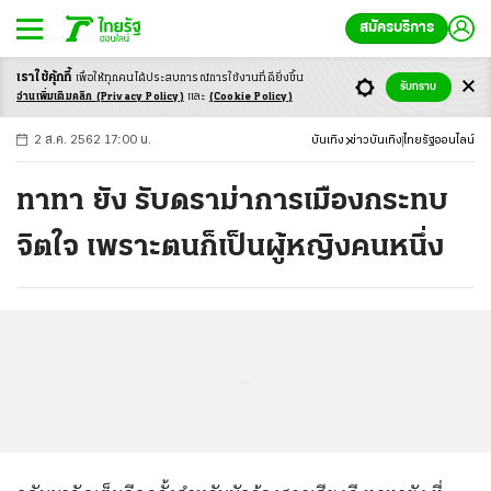
สมัครบริการ
เราใช้คุ้กกี้
เพื่อให้ทุกคนได้ประสบ
การณ์การใช้งานที่ดียิ่งขึ้น
+
ก
ก
-ก
รับทราบ
อ่านเพิ่มเติมคลิก
(Privacy Policy)
และ
(Cookie Policy)
2 ส.ค. 2562 17:00 น.
บันเทิง
ข่าวบันเทิง
ไทยรัฐออนไลน์
ทาทา ยัง รับดราม่าการเมืองกระทบ
จิตใจ เพราะตนก็เป็นผู้หญิงคนหนึ่ง
...