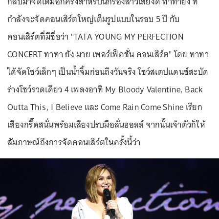
กลับมาจัดเต็มอีกครั้งสำหรับนักร้องสาวเสียงดี ทาทายัง ที่
กำลังจะจัดคอนเสิร์ตใหญ่เต็มรูปแบบในรอบ 5 ปี กับ
คอนเสิร์ตที่มีชื่อว่า "TATA YOUNG MY PERFECTION
CONCERT ทาทา ยัง มาย เพอร์เฟ็คชั่น คอนเสิร์ต" โดย ทาทา
ได้จัดโชว์เล็กๆ เป็นน้ำจิ้มก่อนถึงวันจริง โชว์สเตปแดนซ์สะบัด
ร่างโชว์รวดเดียว 4 เพลงอาทิ My Bloody Valentine, Back
Outta This, I Believe และ Come Rain Come Shine เรียก
เสียงกรี๊ดสนั่นพร้อมเสียงปรบมือลั่นฮอลล์ จากนั้นเจ้าตัวก็ให้
สัมภาษณ์ถึงการจัดคอนเสิร์ตในครั้งนี้ว่า