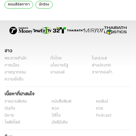
คอนเสิร์ตทาทา
นักร้อง
ข่าว
พระราชสำนัก
ทั่วไทย
ในกระแส
การเมือง
นโยบายรัฐ
ต่างประเทศ
อาชญากรรม
ยานยนต์
ราคาทองคำ
ความยั่งยืน
เนื้อหาที่น่าสนใจ
รายงานพิเศษ
หนังสือพิมพ์
คอลัมน์
บันเทิง
ดวง
หวย
นิยาย
วิดีโอ
Podcast
ไลฟ์สไตล์
มัลติมีเดีย