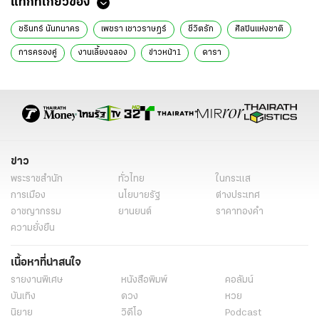
แท็กที่เกี่ยวข้อง
ชรินทร์ นันทนาคร
เพชรา เชาวราษฎร์
ชีวิตรัก
ศิลปินแห่งชาติ
การครองคู่
งานเลี้ยงฉลอง
ข่าวหน้า1
ดารา
ข่าว
พระราชสำนัก
ทั่วไทย
ในกระแส
การเมือง
นโยบายรัฐ
ต่างประเทศ
อาชญากรรม
ยานยนต์
ราคาทองคำ
ความยั่งยืน
เนื้อหาที่น่าสนใจ
รายงานพิเศษ
หนังสือพิมพ์
คอลัมน์
บันเทิง
ดวง
หวย
นิยาย
วิดีโอ
Podcast