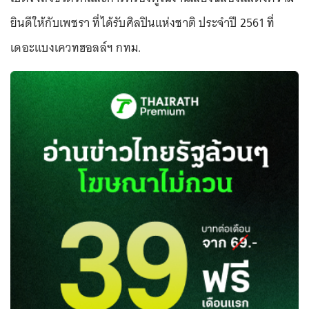
ยินดีให้กับเพชรา ที่ได้รับศิลปินแห่งชาติ ประจำปี 2561 ที่
เดอะแบงเควทฮอลล์ฯ กทม.