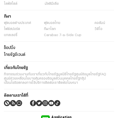
ไลฟ์สไตล์
มัลติมีเดีย
กีฬา
ฟุตบอลต่่างประเทศ
ฟุตบอลไทย
คอลัมน์
ไฟต์สปอร์ต
กีฬาโลก
วิดีโอ
แกลเลอรี่
Carabao 7-a-Side Cup
ช็อปปิ้ง
ไทยรัฐอีเวนต์
เกี่ยวกับไทยรัฐ
กิจกรรม
ร่วมงานกับเรา
เกี่ยวกับไทยรัฐ
มูลนิธิไทยรัฐ
ศูนย์ข้อมูลไทยรัฐ
FAQ
ศูนย์ช่วยเหลือ
นโยบายคุ้มครองข้อมูลส่วนบุคคลไทยรัฐกรุ๊ป
เงื่อนไขข้อตกลงการใช้บริการ
ติดต่อเรา
ติดต่อโฆษณา
ติดตามเราได้ที่
Application