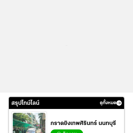
...
สรุปไทม์ไลน์
ดูทั้งหมด
กราดยิงเทพศิรินทร์ นนทบุรี