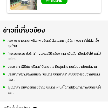
ติดตาม
ข่าวที่เกี่ยวข้อง
ภาพพระราชทานเพลิงศพ ชรินทร์ นันทนาคร คู่ชีวิต เพชรา ร่ำไห้ส่งครั้ง
สุดท้าย
"แหวนแหวน ปวริศา" เจอหมอวินิจฉัยพลาด หวิดดับ-เสียท่อรังไข่ แต่ไม่
ขอโทษ
บรรยากาศพิธีศพ ชรินทร์ นันทนาคร คืนสุดท้าย คนร่วมอาลัยแน่นงาน
บรรยากาศงานศพคืนแรก "ชรินทร์ นันทนาคร" คนบันเทิงร่วมอาลัยแน่น
ศาลา
ตู่ นันทิดา เผยความทรงจำถึง ชรินทร์ ผู้เปิดโอกาสสู่วงการภาพยนตร์ครั้ง
แรก