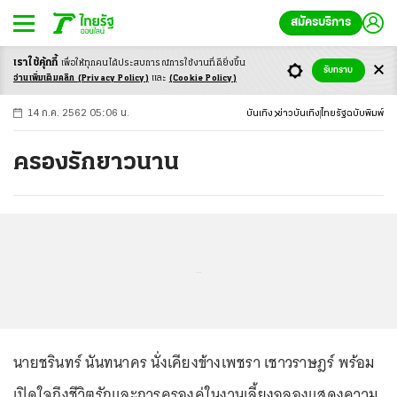
สมัครบริการ
เราใช้คุ้กกี้
เพื่อให้ทุกคนได้ประสบ
การณ์การใช้งานที่ดียิ่งขึ้น
+
ก
ก
-ก
รับทราบ
อ่านเพิ่มเติมคลิก
(Privacy Policy)
และ
(Cookie Policy)
14 ก.ค. 2562 05:06 น.
บันเทิง
ข่าวบันเทิง
ไทยรัฐฉบับพิมพ์
ครองรักยาวนาน
...
นายชรินทร์ นันทนาคร นั่งเคียงข้างเพชรา เชาวราษฎร์ พร้อม
เปิดใจถึงชีวิตรักและการครองคู่ในงานเลี้ยงฉลองแสดงความ