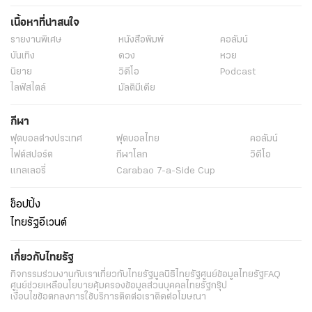
เนื้อหาที่น่าสนใจ
รายงานพิเศษ
หนังสือพิมพ์
คอลัมน์
บันเทิง
ดวง
หวย
นิยาย
วิดีโอ
Podcast
ไลฟ์สไตล์
มัลติมีเดีย
กีฬา
ฟุตบอลต่่างประเทศ
ฟุตบอลไทย
คอลัมน์
ไฟต์สปอร์ต
กีฬาโลก
วิดีโอ
แกลเลอรี่
Carabao 7-a-Side Cup
ช็อปปิ้ง
ไทยรัฐอีเวนต์
เกี่ยวกับไทยรัฐ
กิจกรรม
ร่วมงานกับเรา
เกี่ยวกับไทยรัฐ
มูลนิธิไทยรัฐ
ศูนย์ข้อมูลไทยรัฐ
FAQ
ศูนย์ช่วยเหลือ
นโยบายคุ้มครองข้อมูลส่วนบุคคลไทยรัฐกรุ๊ป
เงื่อนไขข้อตกลงการใช้บริการ
ติดต่อเรา
ติดต่อโฆษณา