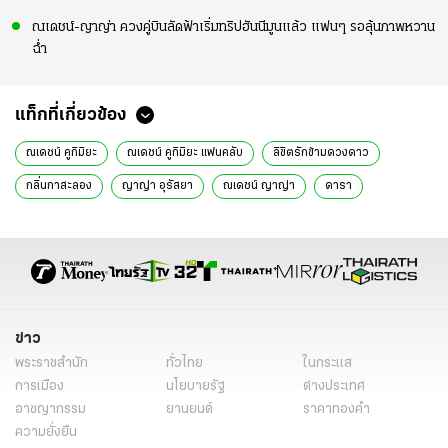
ณเดชน์-ญาญ่า ควงคู่บินลัดฟ้าเริ่มทริปฮันนีมูนแล้ว แฟนๆ รอลุ้นภาพหวาน
ฉ่ำ
แท็กที่เกี่ยวข้อง
ณเดชน์ คูกิมิยะ
ณเดชน์ คูกิมิยะ แฟนคลับ
ลิขิตรักข้ามดวงดาว
กลิ่นกาสะลอง
ญาญ่า อุรัสยา
ณเดชน์ ญาญ่า
ดารา
ข่าว
พระราชสำนัก
ทั่วไทย
ในกระแส
การเมือง
นโยบายรัฐ
ต่างประเทศ
อาชญากรรม
ยานยนต์
ราคาทองคำ
ความยั่งยืน