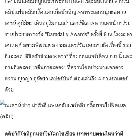
กลายเป็นคลิปที่ถูกแชร์กระหน่ำในโลกโซเชียลเวลานี้ สำหรับ
คลิปแฟนคลับกรี๊ดแตกเมื่อบังเอิญเจอพระเอกหนุ่มฮอต ณ
เดชน์ คูกิมิยะ เดินอยู่ริมถนนย่านอาร์ซีเอ เจอ ณเดชน์ มาร่วม
งานประกาศรางวัล "Daradaily Awards" ครั้งที่ 8 ณ โรงละคร
เคแบงก์ สยามพิฆเนศ สยามสแควร์วัน เลยถามถึงเรื่องนี้ รวม
ถึงละคร "ลิขิตรักข้ามดวงดาว" ที่จะออนแอร์เดือน ก.ย.นี้ และ
ถามถึงละคร "กลิ่นกาสะลอง" ที่หวานใจอย่างนางเอกสาว
หวาน ญาญ่า อุรัสยา เสปอร์บันด์ ต้องเล่นถึง 4 คาแรกเตอร์
ด้วย
คลิปวิดีโอที่ถูกแชร์ในโลกโซเชียล เราทราบตอนไหนว่ามี