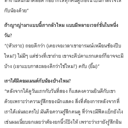
ทำงานหนักมาตลอด ก็อยากให้ทุกคนดูเรื่องนี้ เป็นกำลังใจให้
กับน้องด้วย”
ถ้าญาญ่ามาแบบนี้เรากลัวไหม แบบมีหลายเวอร์ชั่นในหนึ่ง
วัน?
“(หัวเราะ) ถอยดีกว่า (เคยเจอเวลาเขาอารมณ์เหมือนซ้องปีบ
ไหม?) ไม่มีๆ แต่ช่วงที่เขาถ่าย เขาจะคีปคาแรกเตอร์ก็อาจจะมี
บ้าง (เอาแบบกาสะลองดีกว่าใช่ไหม?) ครับ (ยิ้ม)”
เราได้มีคอมเมนต์กับน้องบ้างไหม?
“หลังจากได้ดูวันแรกกับวันที่สอง ก็แสดงความยินดีกับเขา
ด้วยเพราะว่าความรู้สึกของนักแสดง สิ่งที่ต้องการหลังจากที่
เราได้เล่นละครไป มันคือความรู้สึกคนดู ที่ว่าจะมีฟีดแบ็กยังไง
เช่นผมเนี่ยบอกเลยว่าต้องยกนิ้วโป้งให้ เพราะว่าเรายังรู้สึกอิน