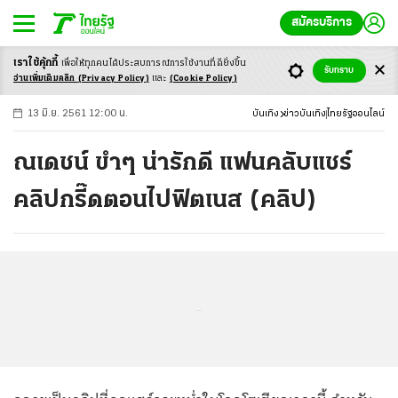
สมัครบริการ
เราใช้คุ้กกี้
เพื่อให้ทุกคนได้ประสบ
การณ์การใช้งานที่ดียิ่งขึ้น
+
ก
ก
-ก
รับทราบ
อ่านเพิ่มเติมคลิก
(Privacy Policy)
และ
(Cookie Policy)
13 มิ.ย. 2561 12:00 น.
บันเทิง
ข่าวบันเทิง
ไทยรัฐออนไลน์
ณเดชน์ ขำๆ น่ารักดี แฟนคลับแชร์
คลิปกรี๊ดตอนไปฟิตเนส (คลิป)
...