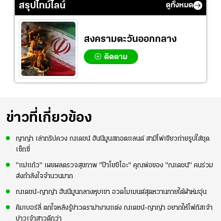
สรุปไทม์ไลน์
ดูทั้งหมด
สงครามตะวันออกกลาง
ติดตาม
ข่าวที่เกี่ยวข้อง
ญาญ่า เล่าทริปควง ณเดชน์ ฮันนีมูนสกอตแลนด์ สามีไฟเขียวถ่ายรูปใส่ชุด
เซ็กซี่
"แม่แก้ว" เผยผลตรวจสุขภาพ "ป๊าโยชิโอะ" คุณพ่อของ "ณเดชน์" คนร่วม
ส่งกำลังใจจำนวนมาก
ณเดชน์-ญาญ่า ฮันนีมูนกลางหุบเขา อวดโมเมนต์สุดหวานภายใต้ผ้าห่มอุ่น
คิมเบอร์ลี่ ตกใจหลังรู้ข่าวดราม่างานแต่ง ณเดชน์-ญาญ่า อยากให้โฟกัสเจ้า
บ่าวเจ้าสาวดีกว่า