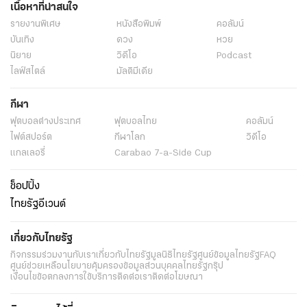
เนื้อหาที่น่าสนใจ
รายงานพิเศษ
หนังสือพิมพ์
คอลัมน์
บันเทิง
ดวง
หวย
นิยาย
วิดีโอ
Podcast
ไลฟ์สไตล์
มัลติมีเดีย
กีฬา
ฟุตบอลต่่างประเทศ
ฟุตบอลไทย
คอลัมน์
ไฟต์สปอร์ต
กีฬาโลก
วิดีโอ
แกลเลอรี่
Carabao 7-a-Side Cup
ช็อปปิ้ง
ไทยรัฐอีเวนต์
เกี่ยวกับไทยรัฐ
กิจกรรม
ร่วมงานกับเรา
เกี่ยวกับไทยรัฐ
มูลนิธิไทยรัฐ
ศูนย์ข้อมูลไทยรัฐ
FAQ
ศูนย์ช่วยเหลือ
นโยบายคุ้มครองข้อมูลส่วนบุคคลไทยรัฐกรุ๊ป
เงื่อนไขข้อตกลงการใช้บริการ
ติดต่อเรา
ติดต่อโฆษณา