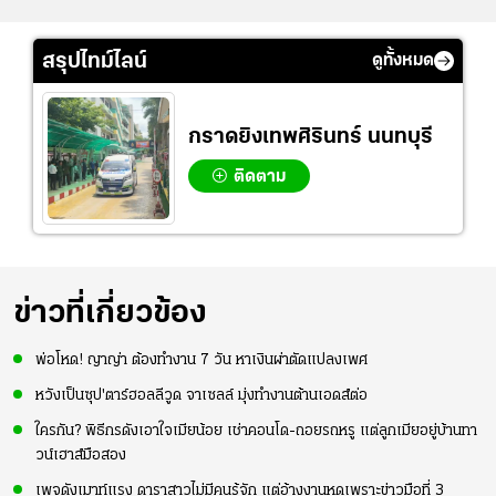
สรุปไทม์ไลน์
ดูทั้งหมด
กราดยิงเทพศิรินทร์ นนทบุรี
ติดตาม
ข่าวที่เกี่ยวข้อง
พ่อโหด! ญาญ่า ต้องทำงาน 7 วัน หาเงินผ่าตัดแปลงเพศ
หวังเป็นซุป'ตาร์ฮอลลีวูด จาเซลล์ มุ่งทำงานต้านเอดส์ต่อ
ใครกัน? พิธีกรดังเอาใจเมียน้อย เช่าคอนโด-ถอยรถหรู แต่ลูกเมียอยู่บ้านทา
วน์เฮาส์มือสอง
เพจดังเมาท์แรง ดาราสาวไม่มีคนรู้จัก แต่อ้างงานหดเพราะข่าวมือที่ 3