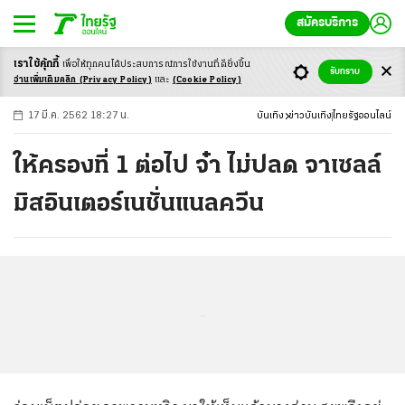
สมัครบริการ
เราใช้คุ้กกี้
เพื่อให้ทุกคนได้ประสบ
การณ์การใช้งานที่ดียิ่งขึ้น
+
ก
ก
-ก
รับทราบ
อ่านเพิ่มเติมคลิก
(Privacy Policy)
และ
(Cookie Policy)
17 มี.ค. 2562 18:27 น.
บันเทิง
ข่าวบันเทิง
ไทยรัฐออนไลน์
ให้ครองที่ 1 ต่อไป จ๋า ไม่ปลด จาเซลล์
มิสอินเตอร์เนชั่นแนลควีน
...