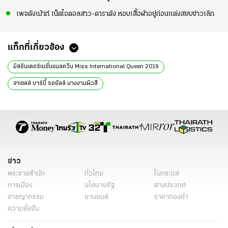
เพจดังเม้าท์ เน็ตไอดอลสาว-ดาราดัง หอบเสื้อผ้าอยู่ก่อนแต่งสยบข่าวเลิก
แท็กที่เกี่ยวข้อง
มิสอินเตอร์เนชั่นแนลควีน Miss International Queen 2019
จาเซลล์ บาร์บี้ รอยัลล์ นางงามผิวสี
จ๋า อลิสา คุนผลิน ผู้บริหารทิฟฟานี่โชว์ พัทยา
ภาพหลุดนางงามผิวสีจากสหรัฐ
กอสซิป
ข่าว
พระราชสำนัก
ทั่วไทย
ในกระแส
การเมือง
นโยบายรัฐ
ต่างประเทศ
อาชญากรรม
ยานยนต์
ราคาทองคำ
ความยั่งยืน