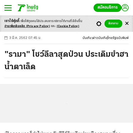
สมัครบริการ
เราใช้คุ้กกี้
เพื่อให้ทุกคนได้ประสบ
การณ์การใช้งานที่ดียิ่งขึ้น
+
ก
ก
-ก
รับทราบ
อ่านเพิ่มเติมคลิก
(Privacy Policy)
และ
(Cookie Policy)
3 มี.ค. 2562 07:45 น.
บันเทิง
ข่าวบันเทิง
ไทยรัฐฉบับพิมพ์
"รามา" โชว์ลีลาสุดป่วน ประเดิมขำฮา
น้ำตาเล็ด
...