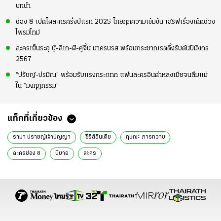
บทนำ
ช่อง 8 เปิดโผละครครึ่งปีแรก 2025 โกยทุกความเข้มข้น เสิร์ฟเรื่องเด็ดช่วง
ไพรม์ไทม์
ละครเย็นระอุ บู๊-ลิเก-ผี-คู่จิ้น มาครบรส พร้อมกระชากเรตติ้งรับต้นปีมังกร
2567
“ปรัชญ์-ปรมิณ” พร้อมรับแรงกระแทก แฟนละครอินด่าหลงเมียจนลืมแม่
ใน “มงกุฎกรรม”
แท็กที่เกี่ยวข้อง
รามา ปราชญ์เจ้าปัญญา
ซีรีส์อินเดีย
ฤษณะ ภารทวาซ
ละครช่อง 8
นิยาย
ละคร