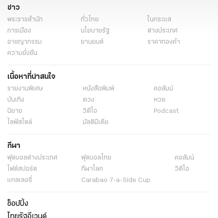
ข่าว
พระราชสำนัก
ทั่วไทย
ในกระแส
การเมือง
นโยบายรัฐ
ต่างประเทศ
อาชญากรรม
ยานยนต์
ราคาทองคำ
ความยั่งยืน
เนื้อหาที่น่าสนใจ
รายงานพิเศษ
หนังสือพิมพ์
คอลัมน์
บันเทิง
ดวง
หวย
นิยาย
วิดีโอ
Podcast
ไลฟ์สไตล์
มัลติมีเดีย
กีฬา
ฟุตบอลต่่างประเทศ
ฟุตบอลไทย
คอลัมน์
ไฟต์สปอร์ต
กีฬาโลก
วิดีโอ
แกลเลอรี่
Carabao 7-a-Side Cup
ช็อปปิ้ง
ไทยรัฐอีเวนต์