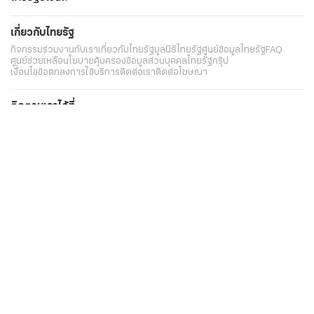
เกี่ยวกับไทยรัฐ
กิจกรรม
ร่วมงานกับเรา
เกี่ยวกับไทยรัฐ
มูลนิธิไทยรัฐ
ศูนย์ข้อมูลไทยรัฐ
FAQ
ศูนย์ช่วยเหลือ
นโยบายคุ้มครองข้อมูลส่วนบุคคลไทยรัฐกรุ๊ป
เงื่อนไขข้อตกลงการใช้บริการ
ติดต่อเรา
ติดต่อโฆษณา
ติดตามเราได้ที่
Application
My THAIRATH