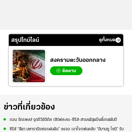
สรุปไทม์ไลน์
ดูทั้งหมด
สงครามตะวันออกกลาง
ติดตาม
ข่าวที่เกี่ยวข้อง
แอน จักรพงษ์ รุกทีวีดิจิทัล เสิร์ฟละคร-ซีรีส์-สารคดีสุดปังตั้งแต่ต้นปี
ซีรีส์ “สีดา มหารานีแห่งแผ่นดิน” ลงจอ เอาใจแฟนคลับ “ฮิมานชู โซนิ” รับ