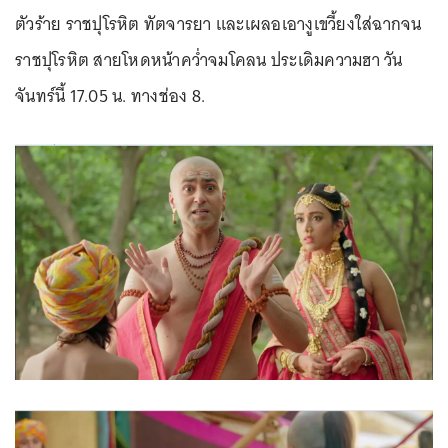
ตัวร้าย ราชปุโรหิต ทัตจารยา และเผลอเอางูเขวี้ยงใส่ฉากจน
ราชปุโรหิต สายโหดหน้าคว่ำจมโคลน ประเดิมความฮา วัน
จันทร์นี้ 17.05 น. ทางช่อง 8.