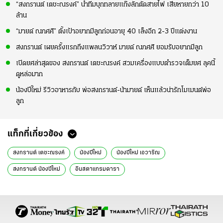
“สงกรานต์ เตชะณรงค์” นำทีมบุกทลายแก๊งลักตัดสายไฟ เสียหายกว่า 10
ล้าน
“มายด์ ณภศศิ” ตั้งเป้าอยากมีลูกก่อนอายุ 40 เล็งอีก 2-3 ปีแต่งงาน
สงกรานต์ เผยครั้งแรกถึงแพลนวิวาห์ มายด์ ณภศศิ ยอมรับอยากมีลูก
เปิดยศล่าสุดของ สงกรานต์ เตชะณรงค์ สวมเครื่องแบบตำรวจเต็มยศ ลุคนี้
ดูหล่อมาก
น้องปีใหม่ รีวิวอาหารกับ พ่อสงกรานต์-น้ามายด์ เห็นแล้วน่ารักโมเมนต์พ่อ
ลูก
แท็กที่เกี่ยวข้อง
สงกรานต์ เตชะณรงค์
น้องปีใหม่
น้องปีใหม่ เอวาริณ
สงกรานต์ น้องปีใหม่
อินสตาแกรมดารา