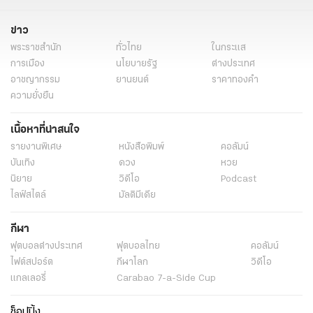
ข่าว
พระราชสำนัก
ทั่วไทย
ในกระแส
การเมือง
นโยบายรัฐ
ต่างประเทศ
อาชญากรรม
ยานยนต์
ราคาทองคำ
ความยั่งยืน
เนื้อหาที่น่าสนใจ
รายงานพิเศษ
หนังสือพิมพ์
คอลัมน์
บันเทิง
ดวง
หวย
นิยาย
วิดีโอ
Podcast
ไลฟ์สไตล์
มัลติมีเดีย
กีฬา
ฟุตบอลต่่างประเทศ
ฟุตบอลไทย
คอลัมน์
ไฟต์สปอร์ต
กีฬาโลก
วิดีโอ
แกลเลอรี่
Carabao 7-a-Side Cup
ช็อปปิ้ง