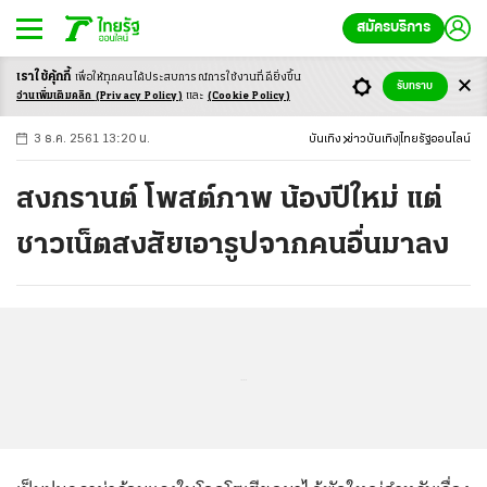
สมัครบริการ
เราใช้คุ้กกี้
เพื่อให้ทุกคนได้ประสบ
การณ์การใช้งานที่ดียิ่งขึ้น
+
ก
ก
-ก
รับทราบ
อ่านเพิ่มเติมคลิก
(Privacy Policy)
และ
(Cookie Policy)
3 ธ.ค. 2561 13:20 น.
บันเทิง
ข่าวบันเทิง
ไทยรัฐออนไลน์
สงกรานต์ โพสต์ภาพ น้องปีใหม่ แต่
ชาวเน็ตสงสัยเอารูปจากคนอื่นมาลง
...