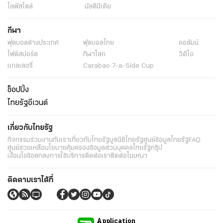
ไลฟ์สไตล์
มัลติมีเดีย
กีฬา
ฟุตบอลต่่างประเทศ
ฟุตบอลไทย
คอลัมน์
ไฟต์สปอร์ต
กีฬาโลก
วิดีโอ
แกลเลอรี่
Carabao 7-a-Side Cup
ช็อปปิ้ง
ไทยรัฐอีเวนต์
เกี่ยวกับไทยรัฐ
กิจกรรม
ร่วมงานกับเรา
เกี่ยวกับไทยรัฐ
มูลนิธิไทยรัฐ
ศูนย์ข้อมูลไทยรัฐ
FAQ
ศูนย์ช่วยเหลือ
นโยบายคุ้มครองข้อมูลส่วนบุคคลไทยรัฐกรุ๊ป
เงื่อนไขข้อตกลงการใช้บริการ
ติดต่อเรา
ติดต่อโฆษณา
ติดตามเราได้ที่
Application