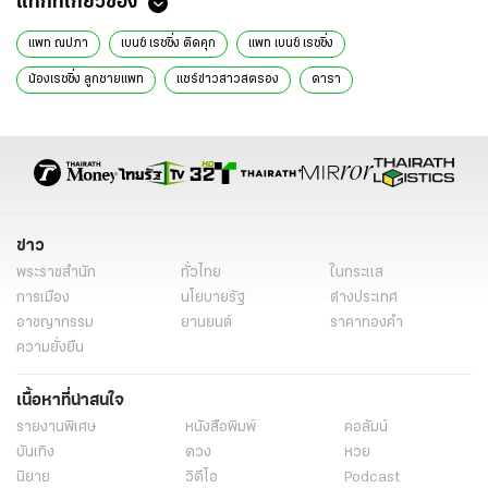
แท็กที่เกี่ยวข้อง
แพท ณปภา
เบนซ์ เรซซิ่ง ติดคุก
แพท เบนซ์ เรซซิ่ง
น้องเรซซิ่ง ลูกชายแพท
แชร์ข่าวสาวสตรอง
ดารา
ข่าว
พระราชสำนัก
ทั่วไทย
ในกระแส
การเมือง
นโยบายรัฐ
ต่างประเทศ
อาชญากรรม
ยานยนต์
ราคาทองคำ
ความยั่งยืน
เนื้อหาที่น่าสนใจ
รายงานพิเศษ
หนังสือพิมพ์
คอลัมน์
บันเทิง
ดวง
หวย
นิยาย
วิดีโอ
Podcast