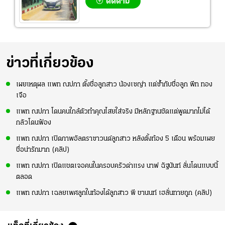
ติดตาม
ข่าวที่เกี่ยวข้อง
เผยเหตุผล แพท ณปภา ตั้งชื่อลูกสาว น้องเซญ่า แต่ซ้ำกับชื่อลูก พีท ทอง
เจือ
แพท ณปภา โดนคนใกล้ตัวทำคุณไสยใส่จริง มีหลักฐานชัดแต่พูดมากไม่ได้
กลัวโดนฟ้อง
แพท ณปภา เปิดภาพอัลตราซาวนด์ลูกสาว หลังตั้งท้อง 5 เดือน พร้อมเผย
ชื่อน่ารักมาก (คลิป)
แพท ณปภา เปิดแชตเจอคนในครอบครัวด่าแรง นาฟ ฉัฐนันท์ ลั่นโดนแบบนี้
ตลอด
แพท ณปภา เฉลยเพศลูกในท้องได้ลูกสาว พี ชานนท์ เฮลั่นทายถูก (คลิป)