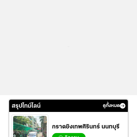
...
สรุปไทม์ไลน์
ดูทั้งหมด
กราดยิงเทพศิรินทร์ นนทบุรี