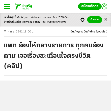
สมัครบริการ
เราใช้คุ้กกี้
เพื่อให้ทุกคนได้ประสบ
การณ์การใช้งานที่ดียิ่งขึ้น
+
ก
ก
-ก
รับทราบ
อ่านเพิ่มเติมคลิก
(Privacy Policy)
และ
(Cookie Policy)
4 ก.ย. 2561 19:00 น.
บันเทิง
ข่าวบันเทิง
ไทยรัฐออนไลน์
แพท ร้องไห้กลางรายการ ทุกคนร้อง
ตาม เจอเรื่องสะเทือนใจตรงชีวิต
(คลิป)
...