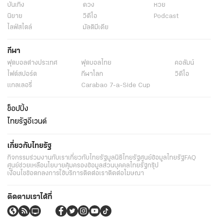
บันเทิง
ดวง
หวย
นิยาย
วิดีโอ
Podcast
ไลฟ์สไตล์
มัลติมีเดีย
กีฬา
ฟุตบอลต่่างประเทศ
ฟุตบอลไทย
คอลัมน์
ไฟต์สปอร์ต
กีฬาโลก
วิดีโอ
แกลเลอรี่
Carabao 7-a-Side Cup
ช็อปปิ้ง
ไทยรัฐอีเวนต์
เกี่ยวกับไทยรัฐ
กิจกรรม
ร่วมงานกับเรา
เกี่ยวกับไทยรัฐ
มูลนิธิไทยรัฐ
ศูนย์ข้อมูลไทยรัฐ
FAQ
ศูนย์ช่วยเหลือ
นโยบายคุ้มครองข้อมูลส่วนบุคคลไทยรัฐกรุ๊ป
เงื่อนไขข้อตกลงการใช้บริการ
ติดต่อเรา
ติดต่อโฆษณา
ติดตามเราได้ที่