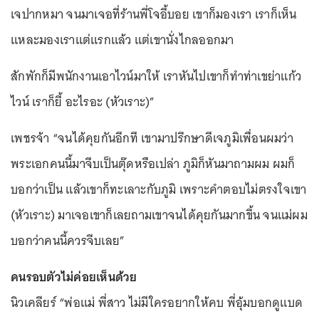
เจปากหมา จนมาเจอที่ร้านพี่โจอี้บอย เขาก็มองเรา เราก็เห็น
แหละมองเราแต่แรกแล้ว แต่เขานั่งไกลออกมา
สักพักก็มีพนักงานเอาไวน์มาให้ เราหันไปเขาก็ทำท่าเขย่าแก้ว
ไวน์ เราก็ยี้ อะไรอะ (หัวเราะ)”
เพชรจ้า “จนได้คุยกันอีกที เขามาปรึกษาดีเจภูมิเพื่อนผมว่า
พระเอกคนนี้มาจีบเป็นตุ๊ดหรือเปล่า ภูมิก็หันมาถามผม ผมก็
บอกว่าเป็น แล้วเขาก็ทะเลาะกับภูมิ เพราะคำตอบไม่ตรงใจเขา
(หัวเราะ) มาเจอเขาก็เลยถามเขาจนได้คุยกันมากขึ้น จนแม่ผม
บอกว่าคนนี้ควรจีบเลย”
คนรอบตัวไม่ค่อยเห็นด้วย
นิวเคลียร์ “พ่อแม่ พี่สาว ไม่มีใครอยากให้คบ พี่อุ้มบอกดูแบด