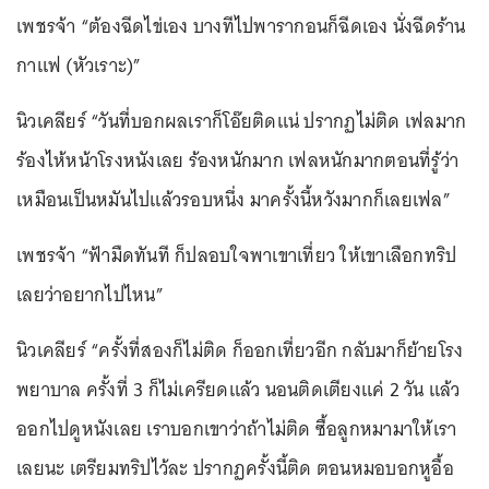
เพชรจ้า “ต้องฉีดไข่เอง บางทีไปพารากอนก็ฉีดเอง นั่งฉีดร้าน
กาแฟ (หัวเราะ)”
นิวเคลียร์ “วันที่บอกผลเราก็โอ๊ยติดแน่ ปรากฏไม่ติด เฟลมาก
ร้องไห้หน้าโรงหนังเลย ร้องหนักมาก เฟลหนักมากตอนที่รู้ว่า
เหมือนเป็นหมันไปแล้วรอบหนึ่ง มาครั้งนี้หวังมากก็เลยเฟล”
เพชรจ้า “ฟ้ามืดทันที ก็ปลอบใจพาเขาเที่ยว ให้เขาเลือกทริป
เลยว่าอยากไปไหน”
นิวเคลียร์ “ครั้งที่สองก็ไม่ติด ก็ออกเที่ยวอีก กลับมาก็ย้ายโรง
พยาบาล ครั้งที่ 3 ก็ไม่เครียดแล้ว นอนติดเตียงแค่ 2 วัน แล้ว
ออกไปดูหนังเลย เราบอกเขาว่าถ้าไม่ติด ซื้อลูกหมามาให้เรา
เลยนะ เตรียมทริปไว้ละ ปรากฏครั้งนี้ติด ตอนหมอบอกหูอื้อ