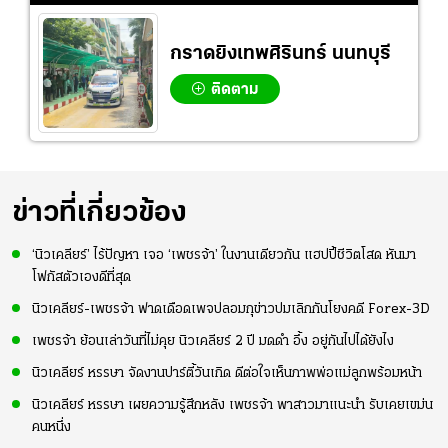
กราดยิงเทพศิรินทร์ นนทบุรี
ติดตาม
ข่าวที่เกี่ยวข้อง
‘นิวเคลียร์’ ไร้ปัญหา เจอ ‘เพชรจ้า’ ในงานเดียวกัน แฮปปี้ชีวิตโสด หันมา
โฟกัสตัวเองดีที่สุด
นิวเคลียร์-เพชรจ้า ฟาดเดือดเพจปลอมกุข่าวปมเลิกกันโยงคดี Forex-3D
เพชรจ้า ย้อนเล่าวันที่ไม่คุย นิวเคลียร์ 2 ปี มดดำ อึ้ง อยู่กันไปได้ยังไง
นิวเคลียร์ หรรษา จัดงานปาร์ตี้วันเกิด ดีต่อใจเห็นภาพพ่อแม่ลูกพร้อมหน้า
นิวเคลียร์ หรรษา เผยความรู้สึกหลัง เพชรจ้า พาสาวมาแนะนำ รับเคยเขม่น
คนหนึ่ง