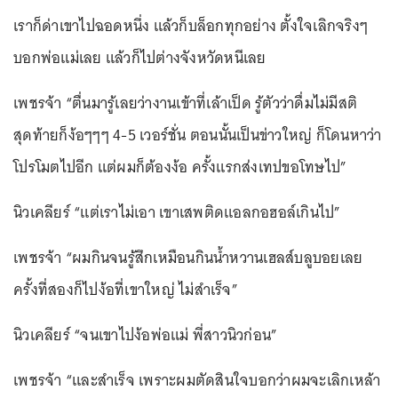
เราก็ด่าเขาไปฉอดหนึ่ง แล้วก็บล็อกทุกอย่าง ตั้งใจเลิกจริงๆ
บอกพ่อแม่เลย แล้วก็ไปต่างจังหวัดหนีเลย
เพชรจ้า “ตื่นมารู้เลยว่างานเข้าที่เล้าเป็ด รู้ตัวว่าดื่มไม่มีสติ
สุดท้ายก็ง้อๆๆๆ 4-5 เวอร์ชั่น ตอนนั้นเป็นข่าวใหญ่ ก็โดนหาว่า
โปรโมตไปอีก แต่ผมก็ต้องง้อ ครั้งแรกส่งเทปขอโทษไป”
นิวเคลียร์ “แต่เราไม่เอา เขาเสพติดแอลกอฮอล์เกินไป”
เพชรจ้า “ผมกินจนรู้สึกเหมือนกินน้ำหวานเฮลส์บลูบอยเลย
ครั้งที่สองก็ไปง้อที่เขาใหญ่ ไม่สำเร็จ”
นิวเคลียร์ “จนเขาไปง้อพ่อแม่ พี่สาวนิวก่อน”
เพชรจ้า “และสำเร็จ เพราะผมตัดสินใจบอกว่าผมจะเลิกเหล้า