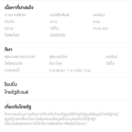
เนื้อหาที่น่าสนใจ
รายงานพิเศษ
หนังสือพิมพ์
คอลัมน์
บันเทิง
ดวง
หวย
นิยาย
วิดีโอ
Podcast
ไลฟ์สไตล์
มัลติมีเดีย
กีฬา
ฟุตบอลต่่างประเทศ
ฟุตบอลไทย
คอลัมน์
ไฟต์สปอร์ต
กีฬาโลก
วิดีโอ
แกลเลอรี่
Carabao 7-a-Side Cup
ช็อปปิ้ง
ไทยรัฐอีเวนต์
เกี่ยวกับไทยรัฐ
กิจกรรม
ร่วมงานกับเรา
เกี่ยวกับไทยรัฐ
มูลนิธิไทยรัฐ
ศูนย์ข้อมูลไทยรัฐ
FAQ
ศูนย์ช่วยเหลือ
นโยบายคุ้มครองข้อมูลส่วนบุคคลไทยรัฐกรุ๊ป
เงื่อนไขข้อตกลงการใช้บริการ
ติดต่อเรา
ติดต่อโฆษณา