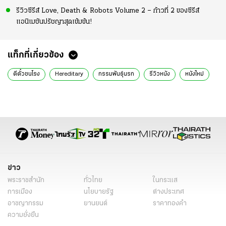
รีวิวซีรีส์ Love, Death & Robots Volume 2 – ก้าวที่ 2 ของซีรีส์
แอนิเมชันปรัชญาสุดเข้มข้น!
แท็กที่เกี่ยวข้อง
ตีตั๋วชนโรง
Hereditary
กรรมพันธุ์นรก
รีวิวหนัง
หนังใหม่
ข่าว
พระราชสำนัก
ทั่วไทย
ในกระแส
การเมือง
นโยบายรัฐ
ต่างประเทศ
อาชญากรรม
ยานยนต์
ราคาทองคำ
ความยั่งยืน