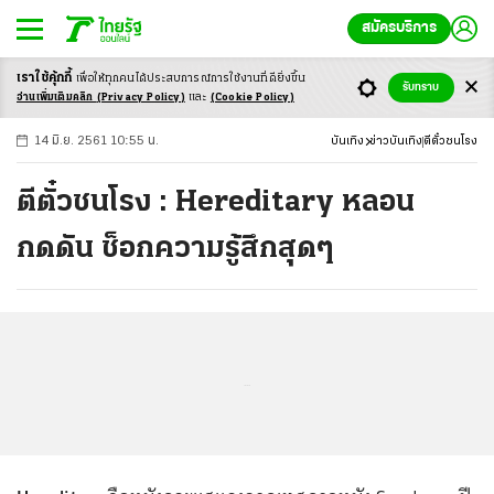
สมัครบริการ
เราใช้คุ้กกี้
เพื่อให้ทุกคนได้ประสบ
การณ์การใช้งานที่ดียิ่งขึ้น
+
ก
ก
-ก
รับทราบ
อ่านเพิ่มเติมคลิก
(Privacy Policy)
และ
(Cookie Policy)
14 มิ.ย. 2561 10:55 น.
บันเทิง
ข่าวบันเทิง
ตีตั๋วชนโรง
ตีตั๋วชนโรง : Hereditary หลอน
กดดัน ช็อกความรู้สึกสุดๆ
...