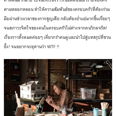
คาดฝันมากมาย ไปจนถึงเรื่องราวในอดีตอันเลวร้ายที่ยังคง
ตามหลอกหลอน ทำให้ความสัมพันธ์ของครอบครัวที่ต้องร่วม
มือผ่านช่วงเวลาของการสูญเสีย กลับต้องย่ำแย่มากขึ้นเรื่อยๆ
จนสภาวะจิตใจของคนในครอบครัวไม่ต่างจากคนวิกลจริต!
เรื่องราวทั้งหมดค่อยๆ เคี่ยวกรำคนดูและนำไปสู่บทสรุปที่ชวน
อึ้ง! จนอยากจะอุทานว่า WTF !!