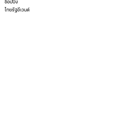
ช็อปปิ้ง
ไทยรัฐอีเวนต์
เกี่ยวกับไทยรัฐ
กิจกรรม
ร่วมงานกับเรา
เกี่ยวกับไทยรัฐ
มูลนิธิไทยรัฐ
ศูนย์ข้อมูลไทยรัฐ
FAQ
ศูนย์ช่วยเหลือ
นโยบายคุ้มครองข้อมูลส่วนบุคคลไทยรัฐกรุ๊ป
เงื่อนไขข้อตกลงการใช้บริการ
ติดต่อเรา
ติดต่อโฆษณา
ติดตามเราได้ที่
Application
My THAIRATH