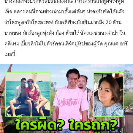
บางคนน่าจะปวดหัวสับสนมึนงงแล้ว ว่าใครกันแน่พูดจริงพูด
เท็จ หลายคนที่ตามข่าวเน่ามาตั้งแต่ต้นๆ น่าจะจับชัดได้แล้ว
ว่าใครพูดจริงใครสะตอ! กับคดีฟ้องยับเยินมากถึง 20 ล้าน
บาทของ นักร้องลูกทุ่งดัง ก้อง ห้วยไร่ อัครเดช ยอดจำปา ใน
คดีแรง เบี้ยวคิวไม่ไปทัวร์คอนเสิร์ตยุโรปของผู้จัด คุณแต อารี
เมลบี้