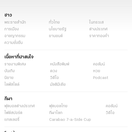
ข่าว
พระราชสำนัก
ทั่วไทย
ในกระแส
การเมือง
นโยบายรัฐ
ต่างประเทศ
อาชญากรรม
ยานยนต์
ราคาทองคำ
ความยั่งยืน
เนื้อหาที่น่าสนใจ
รายงานพิเศษ
หนังสือพิมพ์
คอลัมน์
บันเทิง
ดวง
หวย
นิยาย
วิดีโอ
Podcast
ไลฟ์สไตล์
มัลติมีเดีย
กีฬา
ฟุตบอลต่่างประเทศ
ฟุตบอลไทย
คอลัมน์
ไฟต์สปอร์ต
กีฬาโลก
วิดีโอ
แกลเลอรี่
Carabao 7-a-Side Cup