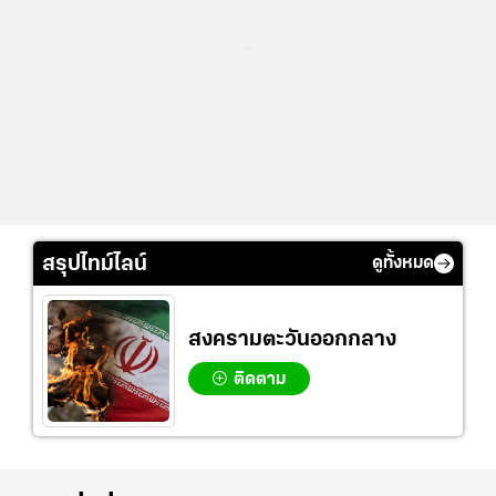
...
สรุปไทม์ไลน์
ดูทั้งหมด
สงครามตะวันออกกลาง
ติดตาม