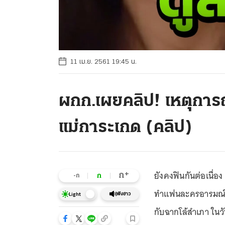
11 เม.ย. 2561 19:45 น.
ผกก.เผยคลิป! เหตุการณ
แม่การะเกด (คลิป)
ยังคงฟินกันต่อเนื่อ
+
ก
ก
-ก
ทำแฟนละครอารมณ์ค้
ฟังข่าว
Light
กับฉากโล้สำเภา ในวั