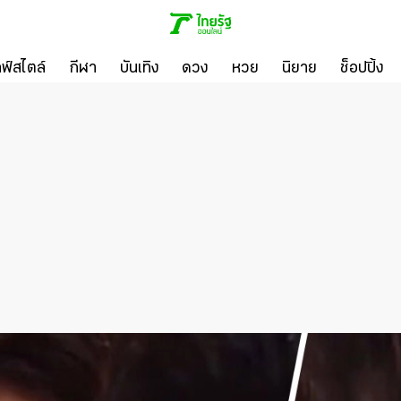
ลฟ์สไตล์
กีฬา
บันเทิง
ดวง
หวย
นิยาย
ช็อปปิ้ง