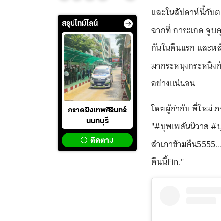
และในสัปดาห์นี้กับ
สรุปไทม์ไลน์
ฉากที่ การะเกด จูบค
กันในคืนแรก และหลังจ
มากระหนุงกระหนิงกั
อย่างแน่นอน
โดยผู้กำกับ พี่ใหม่ 
กราดยิงเทพศิรินทร์
นนทบุรี
"#บุพเพสันนิวาส #บุ
ติดตาม
สำเภาข้ามคืน5555...
คืนนี้Fin."