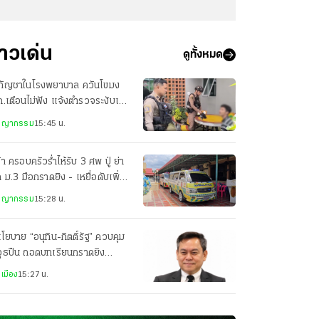
่าวเด่น
ดูทั้งหมด
บกัญชาในโรงพยาบาล ควันโขมง
.เตือนไม่ฟัง แจ้งตำรวจระงับเหตุ
กล่าวตักเตือน
ชญากรรม
15:45 น.
้า ครอบครัวร่ำไห้รับ 3 ศพ ปู่ ย่า
ก ม.3 มือกราดยิง - เหยื่อดับเพิ่ม
ศพ
ชญากรรม
15:28 น.
นโยบาย “อนุทิน-กิตติ์รัฐ” ควบคุม
วุธปืน ถอดบทเรียนกราดยิง
ศิรินทร์
เมือง
15:27 น.