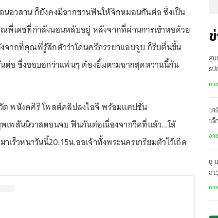
ตอนอวสาน ก็ยังคงมีฉากชวนฟินให้จิกหมอนกันต่อ ซึ่งเป็น
ุณพี่เดชที่กำลังนอนหลับอยู่ หลังจากที่ผ่านการเข้าหอด้วย
ข
ากที่คุณพี่รู้สึกตัวว่าโดนศรีภรรยาแอบจูบ ก็รีบตื่นขึ้น
สู
นต่อ ซึ่งขอบอกว่าแฟนๆ ต้องยิ้มตามฉากสุดหวานนี้กัน
รปภ
ว่า
อา
ภวัต พนังคศิริ โพสต์คลิปลงไอจี พร้อมแคปชั่น
เศร
พเพสันนิวาสตอนจบ ฟินกันต่อเนื่องจากวีคที่แล้ว...โล้
เด็
1 
อา
มาเร็วหนาวันนี้20:15น.ออเจ้าทั้งพระนครเกรียมตัวไว้เถิด
ชู 
อา
เทพ
การ