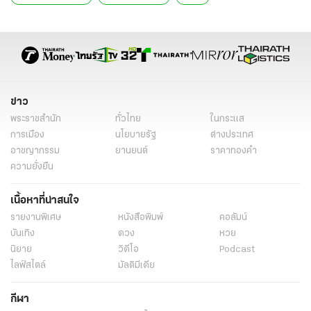
ข่าว
พระราชสำนัก
ทั่วไทย
ในกระแส
การเมือง
นโยบายรัฐ
ต่างประเทศ
อาชญากรรม
ยานยนต์
ราคาทองคำ
ความยั่งยืน
เนื้อหาที่น่าสนใจ
รายงานพิเศษ
หนังสือพิมพ์
คอลัมน์
บันเทิง
ดวง
หวย
นิยาย
วิดีโอ
Podcast
ไลฟ์สไตล์
มัลติมีเดีย
กีฬา