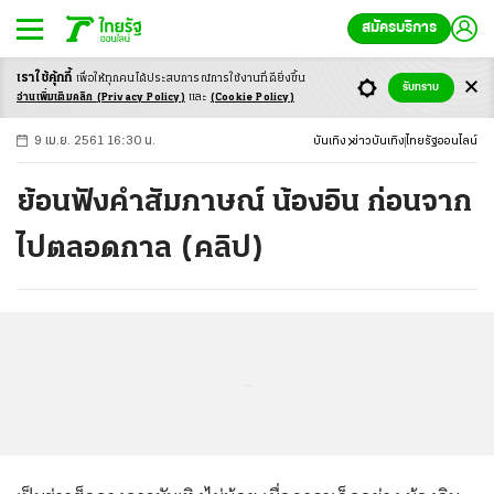
สมัครบริการ
เราใช้คุ้กกี้
เพื่อให้ทุกคนได้ประสบ
การณ์การใช้งานที่ดียิ่งขึ้น
+
ก
ก
-ก
รับทราบ
อ่านเพิ่มเติมคลิก
(Privacy Policy)
และ
(Cookie Policy)
9 เม.ย. 2561 16:30 น.
บันเทิง
ข่าวบันเทิง
ไทยรัฐออนไลน์
ย้อนฟังคำสัมภาษณ์ น้องอิน ก่อนจาก
ไปตลอดกาล (คลิป)
...