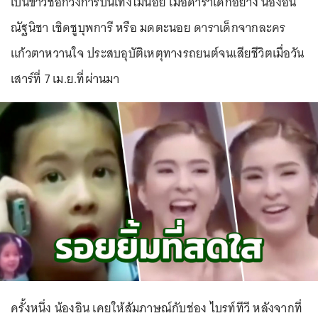
เป็นข่าวช็อกวงการบันเทิงไม่น้อย เมื่อดาราเด็กอย่าง น้องอิน
ณัฐนิชา เชิดชูบุพการี หรือ มดตะนอย ดาราเด็กจากละคร
แก้วตาหวานใจ ประสบอุบัติเหตุทางรถยนต์จนเสียชีวิตเมื่อวัน
เสาร์ที่ 7 เม.ย.ที่ผ่านมา
ครั้งหนึ่ง น้องอิน เคยให้สัมภาษณ์กับช่อง ไบรท์ทีวี หลังจากที่