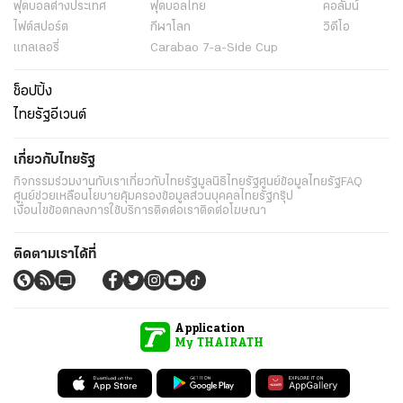
ฟุตบอลต่่างประเทศ
ฟุตบอลไทย
คอลัมน์
ไฟต์สปอร์ต
กีฬาโลก
วิดีโอ
แกลเลอรี่
Carabao 7-a-Side Cup
ช็อปปิ้ง
ไทยรัฐอีเวนต์
เกี่ยวกับไทยรัฐ
กิจกรรม
ร่วมงานกับเรา
เกี่ยวกับไทยรัฐ
มูลนิธิไทยรัฐ
ศูนย์ข้อมูลไทยรัฐ
FAQ
ศูนย์ช่วยเหลือ
นโยบายคุ้มครองข้อมูลส่วนบุคคลไทยรัฐกรุ๊ป
เงื่อนไขข้อตกลงการใช้บริการ
ติดต่อเรา
ติดต่อโฆษณา
ติดตามเราได้ที่
Application
My THAIRATH