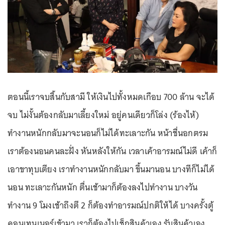
ตอนนี้เราจบสิ้นกับสามี ให้เงินไปทั้งหมดเกือบ 700 ล้าน จะได้
จบ ไม่งั้นต้องกลับมาเลี้ยงใหม่ อยู่คนเดียวก็โล่ง (ร้องไห้)
ทำงานหนักกลับมาจะนอนก็ไม่ได้ทะเลาะกัน หน้าชื่นอกตรม
เราต้องนอนคนละฝั่ง หันหลังให้กัน เวลาเค้าอารมณ์ไม่ดี เค้าก็
เอาขาทุบเตียง เราทำงานหนักกลับมา ขึ้นมานอน บางทีก็ไม่ได้
นอน ทะเลาะกันหนัก ตื่นเช้ามาก็ต้องลงไปทำงาน บางวัน
ทำงาน 9 โมงเช้าถึงตี 2 ก็ต้องทำอารมณ์ปกติให้ได้ บางครั้งตู้
คอนเทนเนอร์เข้ามา เราก็ต้องไปเช็กสินค้าเอง รับสินค้าเอง