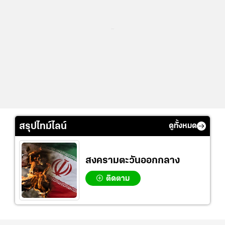
...
สรุปไทม์ไลน์
ดูทั้งหมด
สงครามตะวันออกกลาง
ติดตาม