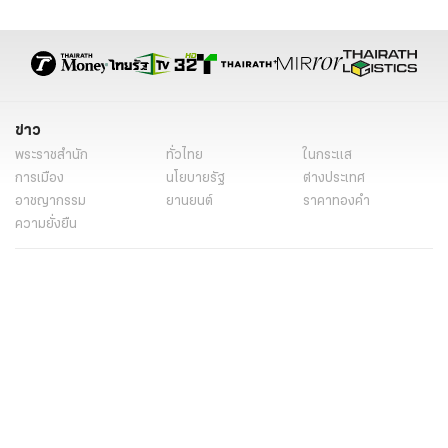
ข่าว
พระราชสำนัก
ทั่วไทย
ในกระแส
การเมือง
นโยบายรัฐ
ต่างประเทศ
อาชญากรรม
ยานยนต์
ราคาทองคำ
ความยั่งยืน
เนื้อหาที่น่าสนใจ
รายงานพิเศษ
หนังสือพิมพ์
คอลัมน์
บันเทิง
ดวง
หวย
นิยาย
วิดีโอ
Podcast
ไลฟ์สไตล์
มัลติมีเดีย
กีฬา
ฟุตบอลต่่างประเทศ
ฟุตบอลไทย
คอลัมน์