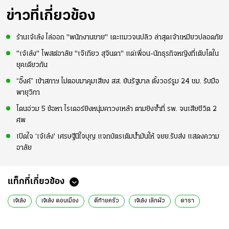
ข่าวที่เกี่ยวข้อง
ร้านเจ้เล้ง ไล่ออก "พนักงานชาย" เตะแมวจนปลิว ล่าสุดเจ้าเหมียวปลอดภัย
"เจ้เล้ง" โพสต์อาลัย "เจ๊เกียว สุจินดา" แด่เพื่อน-นักธุรกิจหญิงที่เติบโตใน
ยุคเดียวกัน
“อิ๊งค์” เข้าสภาฯ ไม่ตอบมาคุมเสียง สส. ยันรัฐบาล ตั้งวอร์รูม 24 ชม. รับมือ
พายุวิภา
โดนอ่วม 5 ข้อหา ไรเดอร์ยิงหนุ่มคาวงเหล้า ตามยิงซ้ำที่ รพ. จนเสียชีวิต 2
ศพ
เปิดใจ ‘เจ้เล้ง' เศรษฐีนีใจบุญ แจกบัตรเติมน้ำมันให้ จยย.รับส่ง แสดงความ
อาลัย
แท็กที่เกี่ยวข้อง
เจ้เล้ง
เจ้เล้ง ดอนเมือง
ตีท้ายครัว
เจ้เล้ง เลิกผัว
ดารา