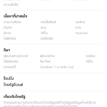
ความยั่งยืน
เนื้อหาที่น่าสนใจ
รายงานพิเศษ
หนังสือพิมพ์
คอลัมน์
บันเทิง
ดวง
หวย
นิยาย
วิดีโอ
Podcast
ไลฟ์สไตล์
มัลติมีเดีย
กีฬา
ฟุตบอลต่่างประเทศ
ฟุตบอลไทย
คอลัมน์
ไฟต์สปอร์ต
กีฬาโลก
วิดีโอ
แกลเลอรี่
Carabao 7-a-Side Cup
ช็อปปิ้ง
ไทยรัฐอีเวนต์
เกี่ยวกับไทยรัฐ
กิจกรรม
ร่วมงานกับเรา
เกี่ยวกับไทยรัฐ
มูลนิธิไทยรัฐ
ศูนย์ข้อมูลไทยรัฐ
FAQ
ศูนย์ช่วยเหลือ
นโยบายคุ้มครองข้อมูลส่วนบุคคลไทยรัฐกรุ๊ป