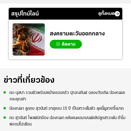
สรุปไทม์ไลน์
ดูทั้งหมด
สงครามตะวันออกกลาง
ติดตาม
ข่าวที่เกี่ยวข้อง
กบ-นุสบา รวมตัวพร้อมหน้าครอบครัว ปุณณกันต์ ฉลองวันเกิด น้องณดล
และคุณย่า
น้องณดา ลูกกบ สุวนันท์ อายุครบ 15 ปี เป็นสาวเต็มตัว ลุคนี้ดูสวยจึ้งมาก
กบ สุวนันท์ โพสต์ปกป้อง น้องณดา หลังคนคอมเมนต์คลิปลูกสาวเต้น ทำไม
พ่อแม่ไม่เตือน