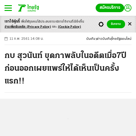
สมัครบริการ
เราใช้คุ้กกี้
เพื่อให้ทุกคนได้ประสบ
การณ์การใช้งานที่ดียิ่งขึ้น
+
ก
ก
-ก
รับทราบ
อ่านเพิ่มเติมคลิก
(Privacy Policy)
และ
(Cookie Policy)
11 ก.พ. 2561 14:08 น.
บันเทิง
ข่าวบันเทิง
ไทยรัฐออนไลน์
กบ สุวนันท์ ขุดภาพลับในอดีตเมื่อ7ปี
ก่อนออกเผยแพร่ให้ได้เห็นเป็นครั้ง
แรก!!
...