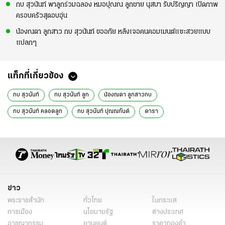
กบ สุวนันท์ พาลูกร่วมฉลอง หมอปุณณ ลูกชาย นุสบา รับปริญญา เปิดภาพ
ครอบครัวสุดอบอุ่น
น้องณดา ลูกสาว กบ สุวนันท์ ขออภัย หลังเจอคนคอมเมนต์แซะสวยแบบ
แปลกๆ
แท็กที่เกี่ยวข้อง
กบ สุวนันท์
กบ สุวนันท์ ลูก
น้องณดา ลูกสาวกบ
กบ สุวนันท์ คลอดลูก
กบ สุวนันท์ ปุณณกันต์
ดารา
ข่าว
พระราชสำนัก
ทั่วไทย
ในกระแส
การเมือง
นโยบายรัฐ
ต่างประเทศ
อาชญากรรม
ยานยนต์
ราคาทองคำ