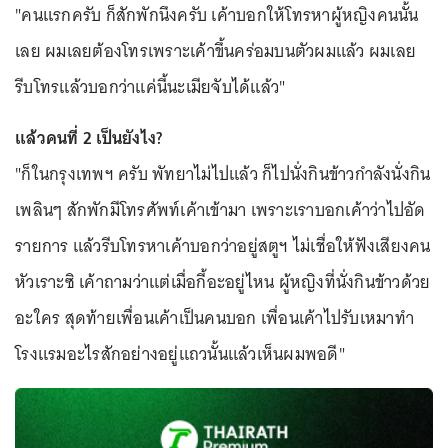
"คนแรกครับ ก็สักพักนึงครับ เค้าบอกให้โทรหาผู้หญิงคนนั้น
เลย ผมเลยต้องโทรเพราะเค้าขึ้นคร่อมบนตัวผมแล้ว ผมเลย
รีบโทรแล้วบอกว่าแค่นี้นะเมียจับได้แล้ว"
แล้วคนที่ 2 เป็นยังไง?
"ก็ในกรุงเทพฯ ครับ พัทยาไม่ไปแล้ว ก็ไปนั่งกินข้าวกำลังนั่งกิน
เพลินๆ สักพักมีโทรศัพท์เค้าเข้ามา เพราะเราบอกเค้าว่าไปอัด
รายการ แล้วรีบโทรหาเค้าบอกว่าอยู่สตูฯ ไม่เชื่อให้ฟังเสียงคน
หัวเราะซิ เค้าถามว่าแต่เมื่อกี้อะอยู่ไหน ผู้หญิงที่นั่งกินข้าวด้วย
อะใคร สุดท้ายเพื่อนเค้าเป็นคนบอก เพื่อนเค้าไปรับเหมาทำ
โรงแรมอะไรสักอย่างอยู่แถวนั้นแล้วเห็นผมพอดี"