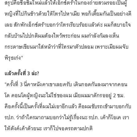
สรุปคือซื้อซิมใหม่แล้วให้เอ็กซ์ตร้าในกองถ่ายสวมรอยเป็นผู้
หญิงที่ไปกินข้าวด้วยให้โทรไปหาเมีย พอก็เตี๊ยมกันเป็นอย่างดี
เลย สักพักเอ็กซ์ตร้าบอกว่าโทรเรียบร้อยแล้วค่ะ ผมก็สบายใจ
กลับบ้านไปปกติผมต้องไหว้พระก่อน ผมกำลังก้มลงเห็น
กระดาษเขียนมาใส่หน้าว่าที่โทรมาตัวปลอม เพราะเมียผมจับ
พิรุธเก่ง"
แล้วครั้งที่ 3 ล่ะ?
"ครั้งที่ 3 นี่คาหนังคาเขาเลยครับ เดินกอดกันลงมาจากคอน
โด คอนโดผู้หญิงนะไม่ใช่ของผม เมียผมมาดักรออยู่ 2 ชม.
คือครั้งนี้เป็นครั้งที่ผมไม่เอาอีกแล้ว คือผมขับรถเข้ามาบอกกับ
รปภ. ว่าถ้าใครมาถามบอกว่าไม่รู้เรื่องนะ รปภ. เค้าก็โอเค เรา
ให้ตังค์เค้าด้วยนะ เราก็ไปจอดรถตามปกติ