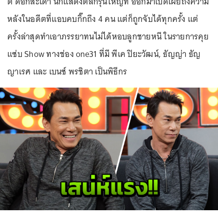
ตี๋ ดอกสะเดา นักแสดงตลกรุ่นใหญ่ที่ ออกมาเปิดเผยถึงความ
หลังในอดีตที่แอบคบกิ๊กถึง 4 คน แต่ก็ถูกจับได้ทุกครั้ง แต่
ครั้งล่าสุดทำเอาภรรยาทนไม่ได้หอบลูกชายหนี ในรายการคุย
แซ่บ Show ทางช่อง one31 ที่มี พีเค ปิยะวัฒน์, ธัญญ่า ธัญ
ญาเรศ และ เบนซ์ พรชิตา เป็นพิธีกร