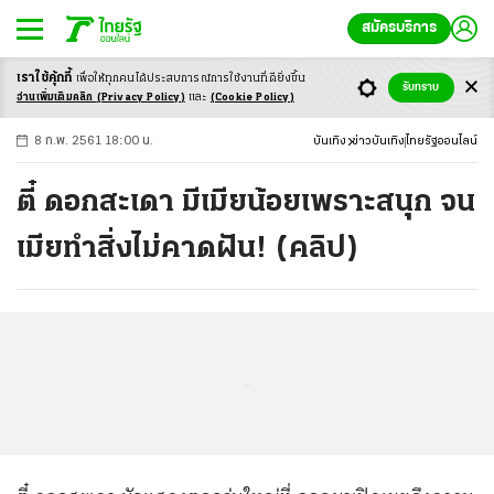
สมัครบริการ
เราใช้คุ้กกี้
เพื่อให้ทุกคนได้ประสบ
การณ์การใช้งานที่ดียิ่งขึ้น
+
ก
ก
-ก
รับทราบ
อ่านเพิ่มเติมคลิก
(Privacy Policy)
และ
(Cookie Policy)
8 ก.พ. 2561 18:00 น.
บันเทิง
ข่าวบันเทิง
ไทยรัฐออนไลน์
ตี๋ ดอกสะเดา มีเมียน้อยเพราะสนุก จน
เมียทำสิ่งไม่คาดฝัน! (คลิป)
...