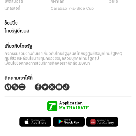
ไฟต์สปอร์ต
กีฬาโลก
วิดีโอ
แกลเลอรี่
Carabao 7-a-Side Cup
ช็อปปิ้ง
ไทยรัฐอีเวนต์
เกี่ยวกับไทยรัฐ
กิจกรรม
ร่วมงานกับเรา
เกี่ยวกับไทยรัฐ
มูลนิธิไทยรัฐ
ศูนย์ข้อมูลไทยรัฐ
FAQ
ศูนย์ช่วยเหลือ
นโยบายคุ้มครองข้อมูลส่วนบุคคลไทยรัฐกรุ๊ป
เงื่อนไขข้อตกลงการใช้บริการ
ติดต่อเรา
ติดต่อโฆษณา
ติดตามเราได้ที่
Application
My THAIRATH