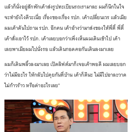
แล้วก็นั่งอยู่สักพักเค้าส่งรูปทะเบียนรถเรามาละ ผมก็นึกในใจ
จะทำยังไงดีวะเนี่ย เรื่องของเรื่อง รปภ. เค้าเปลี่ยนเวร แล้วเมีย
ผมเค้าดันไปถาม รปภ. อีกคน เค้าอ้างว่ามาส่งของให้พี่ตี๋ พี่ตี๋
เค้าสั่งเอาไว้ รปภ. เค้าเลยบอกว่าเพิ่งเห็นผมเดินเข้าไป เค้า
เลยพาเมียผมไปนั่งรอ แล้วเดินกอดคอกันเดินลงมาเลย
ผมก็เดินพลิ้วลงมาเลย เปิดลิฟต์มาก็เจอเค้าพอดี ผมเลยบอก
ว่าไม่มีอะไร ให้กลับไปคุยกันที่บ้าน เค้าก็ดีนะ ไม่มีไปอาละวาด
ไม่ก้าวร้าว หรือด่าอะไรเลย"