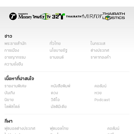
ข่าว
พระราชสำนัก
ทั่วไทย
ในกระแส
การเมือง
นโยบายรัฐ
ต่างประเทศ
อาชญากรรม
ยานยนต์
ราคาทองคำ
ความยั่งยืน
เนื้อหาที่น่าสนใจ
รายงานพิเศษ
หนังสือพิมพ์
คอลัมน์
บันเทิง
ดวง
หวย
นิยาย
วิดีโอ
Podcast
ไลฟ์สไตล์
มัลติมีเดีย
กีฬา
ฟุตบอลต่่างประเทศ
ฟุตบอลไทย
คอลัมน์