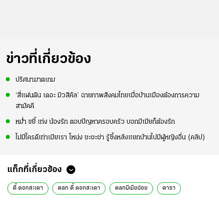
ข่าวที่เกี่ยวข้อง
ปริศนาฆาตเกม
‘สี่แผ่นดิน เดอะ มิวสิคัล’ ฉายภาพสังคมไทยเมื่อบ้านเมืองต้องการความ
สามัคคี
หม่ำ ขยี้ เท่ง น้องรัก ตอบปัญหาครอบครัว บอกมีเมียก็ต้องรัก
ไม่มีใครดีเท่าเมียเรา โหน่ง ชะชะช่า รู้ซึ้งหลังแยกบ้านไปมีผู้หญิงอื่น (คลิป)
แท็กที่เกี่ยวข้อง
ตี๋ ดอกสะเดา
ตลก ตี๋ ดอกสะเดา
ตลกมีเมียน้อย
ดารา