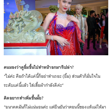
คนมองว่าดูอึ๋มขึ้นไปทำหน้าอกมารึเปล่า?
“ไม่ค่ะ คือถ้าได้แค่นี้ก็อย่าทำเถอะ (ยิ้ม) ส่วนตัวก็มั่นใจใน
ระดับแค่นี้แล้ว ใส่เสื้อผ้ากำลังดีค่ะ”
คิดอยากทำเพิ่มขึ้นมั้ย?
“อนาคตมันก็ไม่แน่นอนค่ะ แต่ยืนยันว่าตอนนี้ของแท้แม่ให้มา