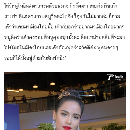
โล่ว์หนูในอินสตาแกรมด้วยนะคะ ก็กรี๊ดมากเลยค่ะ คือเค้า
ถามว่า อินสตาแกรมหนูชื่ออะไร ซึ่งก็คุยกันไม่มากค่ะ ก็ถาม
เค้าว่าเคยมาเมืองไทยมั้ย เค้าก็บอกว่าอยากมาเมืองไทยมากๆ
หนูคิดว่าเค้าคงชอบที่หนูคุยสนุกมั้งคะ คือเราถ่ายคลิปที่จะมา
โปรโมตในเมืองไทยและเค้าต้องพูดว่าสวัสดีค่ะ พูดหลายๆ
รอบก็ได้นั่งอยู่ด้วยกันสักพักนึง”