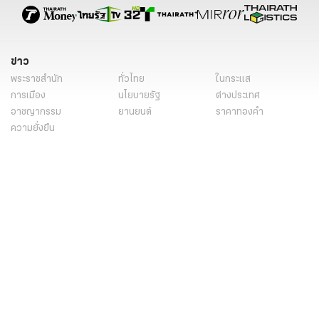
ข่าว
พระราชสำนัก
ทั่วไทย
ในกระแส
การเมือง
นโยบายรัฐ
ต่างประเทศ
อาชญากรรม
ยานยนต์
ราคาทองคำ
ความยั่งยืน
เนื้อหาที่น่าสนใจ
รายงานพิเศษ
หนังสือพิมพ์
คอลัมน์
บันเทิง
ดวง
หวย
นิยาย
วิดีโอ
Podcast
ไลฟ์สไตล์
มัลติมีเดีย
กีฬา
ฟุตบอลต่่างประเทศ
ฟุตบอลไทย
คอลัมน์
ไฟต์สปอร์ต
กีฬาโลก
วิดีโอ
แกลเลอรี่
Carabao 7-a-Side Cup