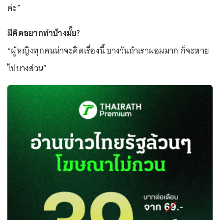
ค่ะ”
มีคิดอยากทำบ้างมั้ย?
“ผู้หญิงทุกคนน่าจะคิดเรื่องนี้ บางวันถ้าเราผอมมาก ก็จะหาย
ไปบางส่วน”