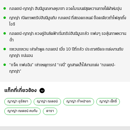
ณเดชน์-ญาญ่า ฮันนีมูนกลางหุบเขา อวดโมเมนต์สุดหวานภายใต้ผ้าห่มอุ่น
ญาญ่า เปิดภาพทริปฮันนีมูนกับ ณเดชน์ ที่สกอตแลนด์ ช็อตเดียวทำไฟลุกทั้ง
ไอจี
ณเดชน์-ญาญ่า ควงคู่บินลัดฟ้าเริ่มทริปฮันนีมูนแล้ว แฟนๆ รอลุ้นภาพหวาน
ฉ่ำ
แหวนแหวน เล่าคำพูด ณเดชน์ เมื่อ 10 ปีที่แล้ว ประกาศชัดจะแต่งงานกับ
ญาญ่า แน่นอน
“แจ็ค แฟนฉัน” เล่าเหตุการณ์ “เจนี่” ถูกสาดน้ำใส่งานแต่ง “ณเดชน์-
ญาญ่า”
แท็กที่เกี่ยวข้อง
ญาญ่า อุรัสยา
ญาญ่า ณเดชน์
ญาญ่า ทำหน้าอก
ญาญ่า เซ็กซี่
ญาญ่า ณเดชน์ คบกัน
ดารา