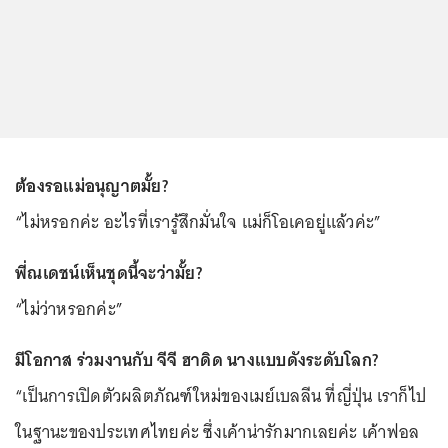
ต้องรอแม่อนุญาตมั้ย?
“ไม่หรอกค่ะ อะไรที่เรารู้สึกมั่นใจ แม่ก็โอเคอยู่แล้วค่ะ”
พี่ณเดชน์เห็นชุดนี้จะว่ามั้ย?
“ไม่ว่าหรอกค่ะ”
มีโอกาส ร่วมงานกับ จีจี ฮาดิด นางแบบดังระดับโลก?
“เป็นการเปิดตัวผลิตภัณฑ์ใหม่ของเมย์เบลลีน ที่ญี่ปุ่น เราก็ไป
ในฐานะของประเทศไทยค่ะ ซึ่งเค้าน่ารักมากเลยค่ะ เค้าฟอล