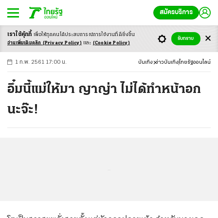
สมัครบริการ
เราใช้คุ้กกี้
เพื่อให้ทุกคนได้ประสบ
การณ์การใช้งานที่ดียิ่งขึ้น
+
ก
ก
-ก
รับทราบ
อ่านเพิ่มเติมคลิก
(Privacy Policy)
และ
(Cookie Policy)
1 ก.พ. 2561 17:00 น.
บันเทิง
ข่าวบันเทิง
ไทยรัฐออนไลน์
อึ๋มนี้แม่ให้มา ญาญ่า ไม่ได้ทำหน้าอก
นะจ๊ะ!
...