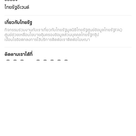
ไทยรัฐอีเวนต์
เกี่ยวกับไทยรัฐ
กิจกรรม
ร่วมงานกับเรา
เกี่ยวกับไทยรัฐ
มูลนิธิไทยรัฐ
ศูนย์ข้อมูลไทยรัฐ
FAQ
ศูนย์ช่วยเหลือ
นโยบายคุ้มครองข้อมูลส่วนบุคคลไทยรัฐกรุ๊ป
เงื่อนไขข้อตกลงการใช้บริการ
ติดต่อเรา
ติดต่อโฆษณา
ติดตามเราได้ที่
Application
My THAIRATH