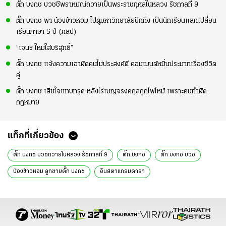
ตั๊ก บงกช บวชชีพราหมณ์ถวายเป็นพระราชกุศลในหลวง รัชกาลที่ 9
ตั๊ก บงกช พา น้องข้าวหอม ไปดูมหาวิทยาลัยปักกิ่ง เป็นนักเรียนแลกเปลี่ยน
เรียนภาษา 5 ปี (คลิป)
“เจนฯ ใหม่ใสบริสุทธิ์”
ตั๊ก บงกช แจ้งความเอาผิดคนไม่ประสงค์ดี คอมเมนต์หมิ่นประมาทเรื่องชีวิต
คู่
ตั๊ก บงกช เสียใจแทบทรุด หลังไร่เบญจรงคกุลถูกไฟไหม้ เพราะคนทำผิด
กฎหมาย
แท็กที่เกี่ยวข้อง
ตั๊ก บงกช บวชถวายในหลวง รัชกาลที่ 9
ตั๊ก บงกช
ตั๊ก บงกช บวช
น้องข้าวหอม ลูกชายตั๊ก บงกช
อินสตาแกรมดารา