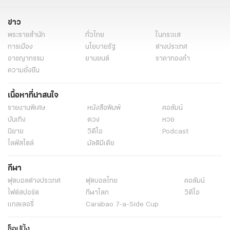
ข่าว
พระราชสำนัก
ทั่วไทย
ในกระแส
การเมือง
นโยบายรัฐ
ต่างประเทศ
อาชญากรรม
ยานยนต์
ราคาทองคำ
ความยั่งยืน
เนื้อหาที่น่าสนใจ
รายงานพิเศษ
หนังสือพิมพ์
คอลัมน์
บันเทิง
ดวง
หวย
นิยาย
วิดีโอ
Podcast
ไลฟ์สไตล์
มัลติมีเดีย
กีฬา
ฟุตบอลต่่างประเทศ
ฟุตบอลไทย
คอลัมน์
ไฟต์สปอร์ต
กีฬาโลก
วิดีโอ
แกลเลอรี่
Carabao 7-a-Side Cup
ช็อปปิ้ง