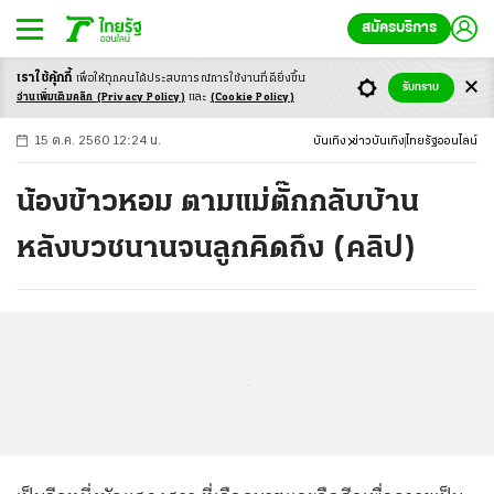
สมัครบริการ
เราใช้คุ้กกี้
เพื่อให้ทุกคนได้ประสบ
การณ์การใช้งานที่ดียิ่งขึ้น
+
ก
ก
-ก
รับทราบ
อ่านเพิ่มเติมคลิก
(Privacy Policy)
และ
(Cookie Policy)
15 ต.ค. 2560 12:24 น.
บันเทิง
ข่าวบันเทิง
ไทยรัฐออนไลน์
น้องข้าวหอม ตามแม่ตั๊กกลับบ้าน
หลังบวชนานจนลูกคิดถึง (คลิป)
...