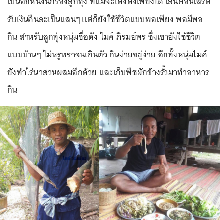
เป็นอีกหนึ่งนักร้องลูกทุ่ง ที่แม้จะโด่งดังเพียงใด เล่นคอนเสิร์ต
รับเงินคืนละเป็นแสนๆ แต่ก็ยังใช้ชีวิตแบบพอเพียง พอมีพอ
กิน สำหรับลูกทุ่งหนุ่มชื่อดัง ไมค์ ภิรมย์พร ซึ่งเขายังใช้ชีวิต
แบบบ้านๆ ไม่หรูหราจนเกินตัว กินง่ายอยู่ง่าย อีกทั้งหนุ่มไมค์
ยังทำไร่นาสวนผสมอีกด้วย และเก็บพืชผักข้างรั้วมาทำอาหาร
กิน