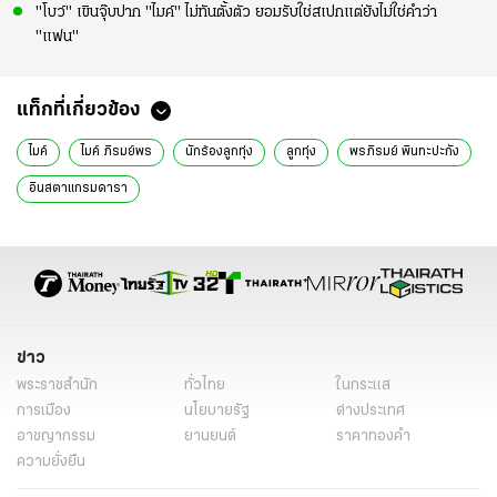
"โบว์" เขินจุ๊บปาก "ไมค์" ไม่ทันตั้งตัว ยอมรับใช่สเปกแต่ยังไม่ใช่คำว่า
"แฟน"
แท็กที่เกี่ยวข้อง
ไมค์
ไมค์ ภิรมย์พร
นักร้องลูกทุ่ง
ลูกทุ่ง
พรภิรมย์ พินทะปะกัง
อินสตาแกรมดารา
ข่าว
พระราชสำนัก
ทั่วไทย
ในกระแส
การเมือง
นโยบายรัฐ
ต่างประเทศ
อาชญากรรม
ยานยนต์
ราคาทองคำ
ความยั่งยืน