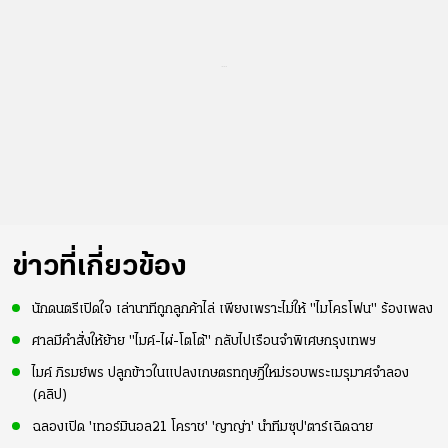
...
ข่าวที่เกี่ยวข้อง
นักดนตรีเปิดใจ เล่านาทีถูกลูกค้าไล่ เพียงเพราะไม่ให้ "ไมโครโฟน" ร้องเพลง
ศาลมีคำสั่งให้ย้าย "ไมค์-ไผ่-โตโต้" กลับไปเรือนจำพิเศษกรุงเทพฯ
ไมค์ ภิรมย์พร ปลูกข้าวในแปลงเกษตรทฤษฎีใหม่รอบพระเมรุมาศจำลอง
(คลิป)
ฉลองเปิด 'เทอร์มินอล21 โคราช' 'ญาญ่า' นำทีมซุป'ตาร์เฉิดฉาย