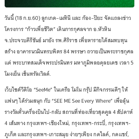
วันนี้ (18 ก.ย.60) ลูกเกด–เมทินี และ ก้อง–ปิยะ จัดแถลงข่าว
โครงการ “ก้าวเพื่อชีวิต” เดินการกุศลจาก อ.หัวหิน
จ.ประจวบคีรีขันธ์ มายัง รพ.ศิริราช เพื่อหารายได้สมทบทุน
สร้าง อาคารนวมินทรบพิตร 84 พรรษา ถวายเป็นพระราชกุศล
แด่ พระบาทสมเด็จพระปรมินทร มหาภูมิพลอดุลยเดช เวลา 5
โมงเย็น เซ็นทรัลเวิลด์.
เว็บไซต์วีดิโอ “SeeMe” ในเครือ โมโน กรุ๊ป มีกิจกรรมดีๆ ให้
แฟนๆ ได้ร่วมสนุก กับ “SEE ME See Every Where” เพื่อลุ้น
รางวัลตั๋วเครื่องบินไป-กลับ สถานที่ท่องเที่ยวสุดคูล 4 สัปดาห์
4 เส้นทาง กรุงเทพฯ-เชียงใหม่, กรุงเทพฯ-กระบี่, กรุงเทพฯ-
ภูเก็ต และกรุงเทพฯ-เกาะสมุย ง่ายๆเพียง กดไลค์, กดแชร์,