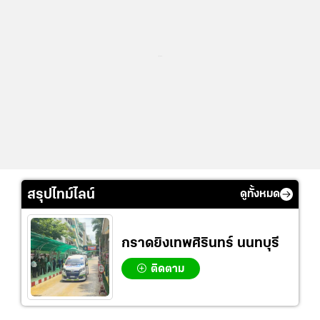
...
สรุปไทม์ไลน์
ดูทั้งหมด
กราดยิงเทพศิรินทร์ นนทบุรี
ติดตาม