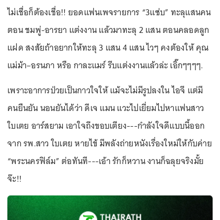
ไม่เชื่อก็ต้องเชื่อ!! ยอดแฟนเพจรายการ “3แซ่บ” ทะลุแสนคน
ตอน ชมพู่-อารยา แต่งงาน แล้วมาทะลุ 2 แสน ตอนคลอดลูก
แฝด สงสัยถ้าอยากให้ทะลุ 3 แสน 4 แสน ไวๆ คงต้องให้ คุณ
แม่ม้า–อรนภา หรือ กาละแมร์ รีบแต่งงานแล้วล่ะ เอิ๊กๆๆๆๆ.
เพราะอาการป่วยเป็นกาวใจให้ แม้จะไม่มีรูปลงใน ไอจี แต่มี
คนยืนยัน นอนยันได้ว่า ดีเจ แมน แวะไปเยี่ยมไปหาแฟนสาว
ใบเตย อาร์สยาม เอาใจถึงขอบเตียง---กำลังใจดีแบบนี้ออก
จาก รพ.สาว ใบเตย หายไข้ มีพลังถ่ายหนังเรื่องใหม่ให้กับค่าย
“พระนครฟิล์ม” ต่อทันที---เอ้า รักก็หวาน งานก็ฉลุยจริงมั้ย
จ๊ะ!!