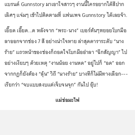
แบรนด์ Gunnstory มาเอาใจสาวๆ งานนี้ใครอยากได้สีปาก
เลิศๆ แจ่มๆ เข้าไปติดตามที่ แฟนเพจ Gunnstory ได้เลยจ้า.
เอี๊ยด เอี๊ยด...ด หลังจาก “พระ-นาง” เบอร์ต้นๆทยอยโบกมือ
ลาออกจากช่อง 7 สี อย่างน่าใจหาย ล่าสุดดาราระดับ “นาง
ร้าย” แถวหน้าของช่องก็ถอดใจโบกมืออำลา “ฉีกสัญญา” ไป
อย่างเงียบๆ ด้วยเหตุ “งานน้อย งานหด” อยู่ไปก็ “อด” ออก
จากกฎก็ยังต้อง “ลุ้น” วิถี “นางร้าย” บางทีก็ไม่มีทางเลือก---
เรียกว่า “จบแบบสงบแต่เจ็บจนจุก” กันไป อุ๊บ!
แม่ช่อมะไฟ