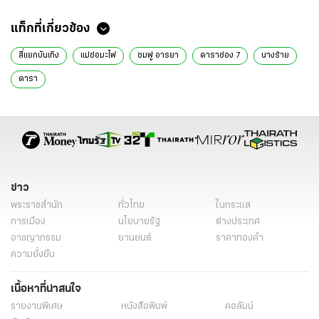
ข่าวที่เกี่ยวข้อง
“ชมพู่ อารยา” เผยเหตุผลที่ยังไม่อยากส่ง “สายฟ้า-พายุ” ไปเรียนเมืองนอก
พ่อเริ่มใจอ่อนแล้ว
ส่องไอจีสตอรี่ ชมพู่ อารยา หลังเลข 69 บนรถแข่ง น้องพายุ ตรงกับรางวัล
เลขท้าย 2 ตัว
ออร่าท่านประธานจับ! "น้องพายุ" ลูก "พ่อน็อต-แม่ชม" ในลุคนักแข่งโก
คาร์ท ฉายแววมือโปรในอนาคต
เปิดภาพน่ารัก "น้องเกล" บุกทำเนียบ "นายกฯ อนุทิน" ขออุ้มแต่ถูกปฏิเสธ
ด้วยเหตุผลสุดเอ็นดู
นายกฯ เปิดไทยช่วยไทยพลัสสั่งผ่านฟู้ดเดลิเวอรี โมเมนต์น่ารักขออุ้ม “น้อง
แอบิเกล” ปฏิเสธบอกตัวหนัก
แท็กที่เกี่ยวข้อง
สี่แยกบันเทิง
แม่ช่อมะไฟ
ชมพู่ อารยา
ดาราช่อง 7
นางร้าย