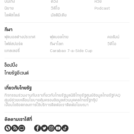
ดารา
ข่าว
พระราชสำนัก
ทั่วไทย
ในกระแส
การเมือง
นโยบายรัฐ
ต่างประเทศ
อาชญากรรม
ยานยนต์
ราคาทองคำ
ความยั่งยืน
เนื้อหาที่น่าสนใจ
รายงานพิเศษ
หนังสือพิมพ์
คอลัมน์
บันเทิง
ดวง
หวย
นิยาย
วิดีโอ
Podcast
ไลฟ์สไตล์
มัลติมีเดีย