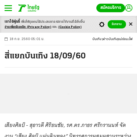
สมัครบริการ
เราใช้คุ้กกี้
เพื่อให้ทุกคนได้ประสบ
การณ์การใช้งานที่ดียิ่งขึ้น
+
ก
ก
-ก
รับทราบ
อ่านเพิ่มเติมคลิก
(Privacy Policy)
และ
(Cookie Policy)
18 ก.ย. 2560 05:01 น.
บันเทิง
ข่าวบันเทิง
แม่ช่อมะไฟ
สี่แยกบันเทิง 18/09/60
...
เสียงศิลป์ - สุธาวดี ศิริธนชัย, รศ.ดร.ภาธร ศรีกรานนท์ จัด
งาน “เสียง ศิลป์ แผ่นดินทอง” นิทรรศการผสมผสานระหว่าง