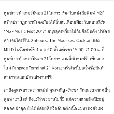
ศูนย์การค้าเทอร์มินอล 21 โคราช ร่วมกับหนังสือพิมพ์ M2F
สร้างปรากฏการณ์โดดมันส์ให้สั่นสะเทือนเมืองกับคอนเสิร์ต
“M2F Music Fest 2017” สนุกสุดเหวี่ยงไปกับศิลปินดัง นำโดย
ดา เอ็นโดรฟิน, 25hours, The Mousses, Cocktail และ
MILD ในวันเสาร์ที่ 4 พ.ย.60 ตั้งแต่เวลา 15.00-21.00 น. ที่
ศูนย์การค้าเทอร์มินอล 21 โคราช งานนี้เข้าชมฟรี! เพียงกด
ไลค์ Fanpage Terminal 21 Korat หรือโชว์ใบเสร็จซื้อสินค้า
สามารถแลกบัตรเข้างานฟรี!!
มาถึงคูลเจสาวพราวเสน่ห์ คูลเจกัญ–รังรอง วัณณรถจากคลื่น
คูลฟาเรนไฮต์ ถึงแม้ว่าจะผ่านไปกี่ปี แต่ความสวยยังเป๊ะอยู่
ตลอด ล่าสุด ยังได้ปล่อยลิควิดลิปสติกเนื้อแมทของตัวเอง