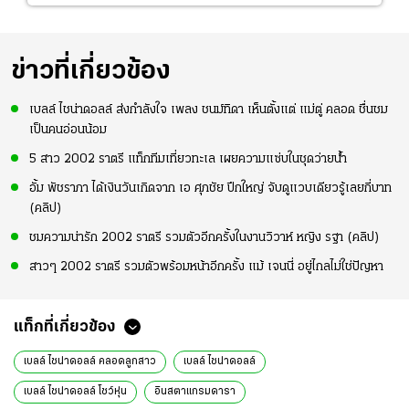
ข่าวที่เกี่ยวข้อง
เบลล์ ไชน่าดอลล์ ส่งกำลังใจ เพลง ชนม์ทิดา เห็นตั้งแต่ แม่ตู่ คลอด ชื่นชม
เป็นคนอ่อนน้อม
5 สาว 2002 ราตรี แท็กทีมเที่ยวทะเล เผยความแซ่บในชุดว่ายน้ำ
อั้ม พัชราภา ได้เงินวันเกิดจาก เอ ศุภชัย ปึกใหญ่ จับดูแวบเดียวรู้เลยกี่บาท
(คลิป)
ชมความน่ารัก 2002 ราตรี รวมตัวอีกครั้งในงานวิวาห์ หญิง รฐา (คลิป)
สาวๆ 2002 ราตรี รวมตัวพร้อมหน้าอีกครั้ง แม้ เจนนี่ อยู่ไกลไม่ใช่ปัญหา
แท็กที่เกี่ยวข้อง
เบลล์ ไชน่าดอลล์ คลอดลูกสาว
เบลล์ ไชน่าดอลล์
เบลล์ ไชน่าดอลล์ โชว์หุ่น
อินสตาแกรมดารา