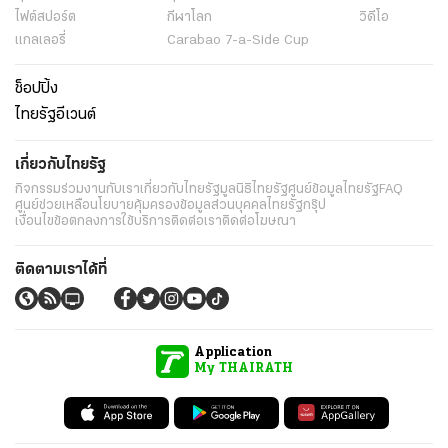
ไฟต์สปอร์ต
กีฬาโลก
วิดีโอ
แกลเลอรี่
Carabao 7-a-Side Cup
ช็อปปิ้ง
ไทยรัฐอีเวนต์
เกี่ยวกับไทยรัฐ
กิจกรรม
ร่วมงานกับเรา
เกี่ยวกับไทยรัฐ
มูลนิธิไทยรัฐ
ศูนย์ข้อมูลไทยรัฐ
FAQ
ศูนย์ช่วยเหลือ
นโยบายคุ้มครองข้อมูลส่วนบุคคลไทยรัฐกรุ๊ป
เงื่อนไขข้อตกลงการใช้บริการ
ติดต่อเรา
ติดต่อโฆษณา
ติดตามเราได้ที่
Application
My THAIRATH