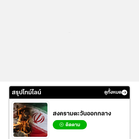
...
สรุปไทม์ไลน์
ดูทั้งหมด
สงครามตะวันออกกลาง
ติดตาม