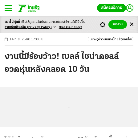
สมัครบริการ
เราใช้คุ้กกี้
เพื่อให้ทุกคนได้ประสบ
การณ์การใช้งานที่ดียิ่งขึ้น
+
ก
ก
-ก
รับทราบ
อ่านเพิ่มเติมคลิก
(Privacy Policy)
และ
(Cookie Policy)
14 ก.ย. 2560 17:00 น.
บันเทิง
ข่าวบันเทิง
ไทยรัฐออนไลน์
งานนี้มีร้องว้าว! เบลล์ ไชน่าดอลล์
อวดหุ่นหลังคลอด 10 วัน
...