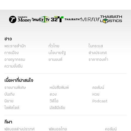
ข่าว
พระราชสำนัก
ทั่วไทย
ในกระแส
การเมือง
นโยบายรัฐ
ต่างประเทศ
อาชญากรรม
ยานยนต์
ราคาทองคำ
ความยั่งยืน
เนื้อหาที่น่าสนใจ
รายงานพิเศษ
หนังสือพิมพ์
คอลัมน์
บันเทิง
ดวง
หวย
นิยาย
วิดีโอ
Podcast
ไลฟ์สไตล์
มัลติมีเดีย
กีฬา
ฟุตบอลต่่างประเทศ
ฟุตบอลไทย
คอลัมน์